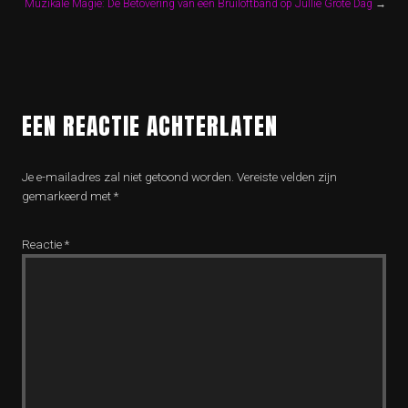
Muzikale Magie: De Betovering van een Bruiloftband op Jullie Grote Dag
→
EEN REACTIE ACHTERLATEN
Je e-mailadres zal niet getoond worden.
Vereiste velden zijn
gemarkeerd met
*
Reactie
*