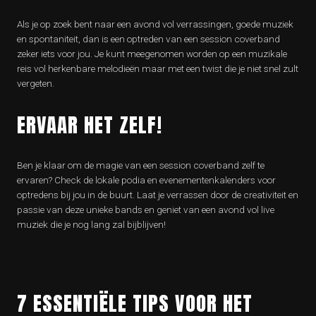
Als je op zoek bent naar een avond vol verrassingen, goede muziek
en spontaniteit, dan is een optreden van een session coverband
zeker iets voor jou. Je kunt meegenomen worden op een muzikale
reis vol herkenbare melodieën maar met een twist die je niet snel zult
vergeten.
ERVAAR HET ZELF!
Ben je klaar om de magie van een session coverband zelf te
ervaren? Check de lokale podia en evenementenkalenders voor
optredens bij jou in de buurt. Laat je verrassen door de creativiteit en
passie van deze unieke bands en geniet van een avond vol live
muziek die je nog lang zal bijblijven!
7 ESSENTIËLE TIPS VOOR HET