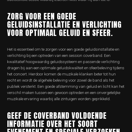
ZORG VOOR EEN GOEDE
GELUIDSINSTALLATIE EN VERLICHTING
VOOR OPTIMAAL GELUID EN SFEER.
Het is essentieel om te zorgen voor een goede geluidsinstallatie en
verlichting bij een optreden van een session coverband. Een
kwalitatief hoogwaardig geluidssysteem en passende verlichting
dragen bij aan een optimale geluidskwaliteit en sfeerbeleving tijdens
het concert. Hierdoor komen de muzikale klanken beter tot hun
recht en wordt de algehele beleving voor zowel de band als het
publiek versterkt. Een goede afstemming van geluid en licht kan het
verschil maken tussen een gewoon optreden en een onvergetelijke
muzikale ervaring waarbij alle zintuigen worden geprikkeld.
GEEF DE COVERBAND VOLDOENDE
INFORMATIE OVER HET SOORT