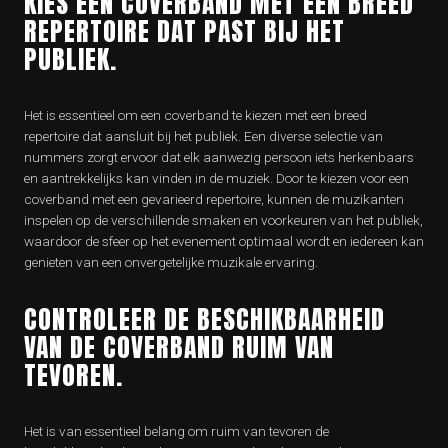
KIES EEN COVERBAND MET EEN BREED
REPERTOIRE DAT PAST BIJ HET
PUBLIEK.
Het is essentieel om een coverband te kiezen met een breed
repertoire dat aansluit bij het publiek. Een diverse selectie van
nummers zorgt ervoor dat elk aanwezig persoon iets herkenbaars
en aantrekkelijks kan vinden in de muziek. Door te kiezen voor een
coverband met een gevarieerd repertoire, kunnen de muzikanten
inspelen op de verschillende smaken en voorkeuren van het publiek,
waardoor de sfeer op het evenement optimaal wordt en iedereen kan
genieten van een onvergetelijke muzikale ervaring.
CONTROLEER DE BESCHIKBAARHEID
VAN DE COVERBAND RUIM VAN
TEVOREN.
Het is van essentieel belang om ruim van tevoren de