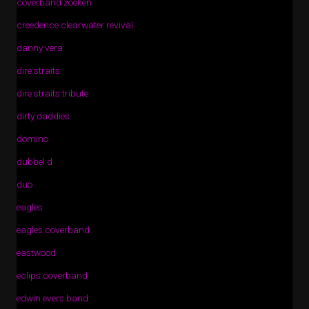
coverband zoeken
creedence clearwater revival
danny vera
dire straits
dire straits tribute
dirty daddies
domino
dubbel d
duo
eagles
eagles coverband
eastwood
eclips coverband
edwin evers band