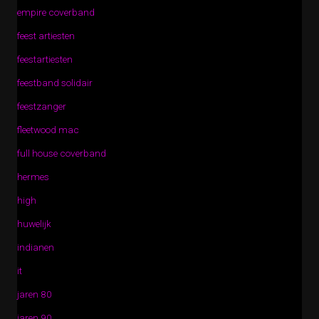
empire coverband
feest artiesten
feestartiesten
feestband solidair
feestzanger
fleetwood mac
full house coverband
hermes
high
huwelijk
indianen
it
jaren 80
jaren 90