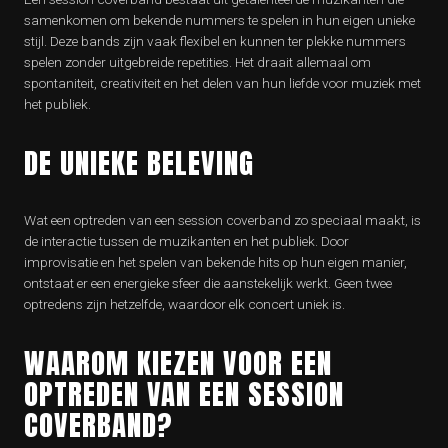
samenkomen om bekende nummers te spelen in hun eigen unieke
stijl. Deze bands zijn vaak flexibel en kunnen ter plekke nummers
spelen zonder uitgebreide repetities. Het draait allemaal om
spontaniteit, creativiteit en het delen van hun liefde voor muziek met
het publiek.
DE UNIEKE BELEVING
Wat een optreden van een session coverband zo speciaal maakt, is
de interactie tussen de muzikanten en het publiek. Door
improvisatie en het spelen van bekende hits op hun eigen manier,
ontstaat er een energieke sfeer die aanstekelijk werkt. Geen twee
optredens zijn hetzelfde, waardoor elk concert uniek is.
WAAROM KIEZEN VOOR EEN
OPTREDEN VAN EEN SESSION
COVERBAND?