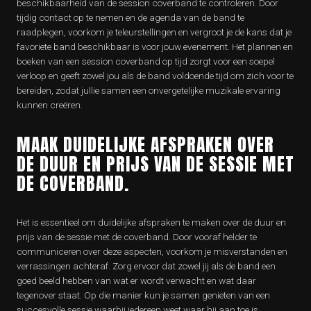
beschikbaarheid van de session coverband te controleren. Door
tijdig contact op te nemen en de agenda van de band te
raadplegen, voorkom je teleurstellingen en vergroot je de kans dat je
favoriete band beschikbaar is voor jouw evenement. Het plannen en
boeken van een session coverband op tijd zorgt voor een soepel
verloop en geeft zowel jou als de band voldoende tijd om zich voor te
bereiden, zodat jullie samen een onvergetelijke muzikale ervaring
kunnen creëren.
MAAK DUIDELIJKE AFSPRAKEN OVER
DE DUUR EN PRIJS VAN DE SESSIE MET
DE COVERBAND.
Het is essentieel om duidelijke afspraken te maken over de duur en
prijs van de sessie met de coverband. Door vooraf helder te
communiceren over deze aspecten, voorkom je misverstanden en
verrassingen achteraf. Zorg ervoor dat zowel jij als de band een
goed beeld hebben van wat er wordt verwacht en wat daar
tegenover staat. Op die manier kun je samen genieten van een
succesvolle sessie waarbij iedereen weet waar hij aan toe is.