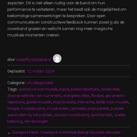
aspecten. Dit is niet alleen nuttig voor de band om hun
performance te verbeteren, maar het biedt ook de mogelijkheid om
toekomstige samenwerkingen te bespreken. Door open
communicatie en constructieve feedback kunnen zowel jij als de
coverband groeien en wellicht samen nog meer magische
muzikale momenten creëren.
door
superfly-partyband
Geplaatst:
12 maart 2024
Categorie:
Uncategorized
Tags:
avond vol live muziek
,
band
,
breed repertoire
,
creativiteit
,
diverse selectie van nummers
,
energieke sfeer
,
flexibel
,
gevarieerd
repertoire
,
goede muziek
,
improvisatie
,
interactie
,
liefde voor muziek
,
magie
,
muziekscene
,
muzikanten
,
optreden
,
populariteit
,
publiek
aansluiten bij het publiek
,
session coverband
,
spontaniteit
,
unieke
beleving
,
verrassingen
←
Swingend Feest: Coverband Achterhoek Brengt Muzikale Sensatie!