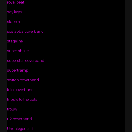
royal beat
say keys
slamm
sos abba coverband
stageline
super shake
superstar coverband
supertramp
switch coverband
toto coverband
tribute to the cats
trouw
u2 coverband
Uncategorized