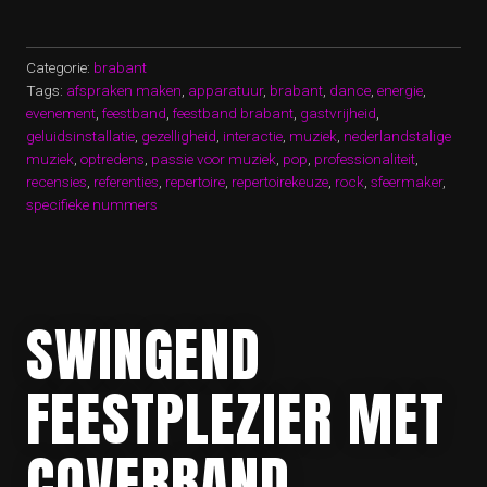
DE
BESTE
FEESTBAND
UIT
Categorie:
brabant
BRABANT”
Tags:
afspraken maken
,
apparatuur
,
brabant
,
dance
,
energie
,
evenement
,
feestband
,
feestband brabant
,
gastvrijheid
,
geluidsinstallatie
,
gezelligheid
,
interactie
,
muziek
,
nederlandstalige
muziek
,
optredens
,
passie voor muziek
,
pop
,
professionaliteit
,
recensies
,
referenties
,
repertoire
,
repertoirekeuze
,
rock
,
sfeermaker
,
specifieke nummers
SWINGEND
FEESTPLEZIER MET
COVERBAND