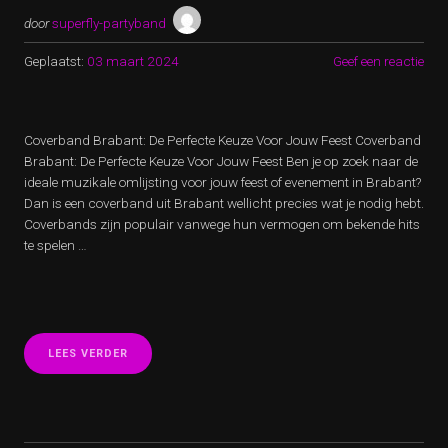
door
superfly-partyband
Geplaatst:
03 maart 2024
Geef een reactie
Coverband Brabant: De Perfecte Keuze Voor Jouw Feest Coverband
Brabant: De Perfecte Keuze Voor Jouw Feest Ben je op zoek naar de
ideale muzikale omlijsting voor jouw feest of evenement in Brabant?
Dan is een coverband uit Brabant wellicht precies wat je nodig hebt.
Coverbands zijn populair vanwege hun vermogen om bekende hits
te spelen …
“SWINGEND
LEES VERDER
FEESTPLEZIER
MET
COVERBAND
BRABANT:
ONTDEK