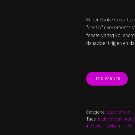
Super Shake Coverband:
feest of evenement? M
feestervaring vol ener
dansvloer krijgen en 
“SUPE
LEES VERDER
SHAKE
COVER
DE
ULTIE
FEEST
Categorie:
super shake
VOL
Tags:
bedrijfsfeest
,
bruilo
ENERG
interactie
,
jubileum
,
licht
,
EN