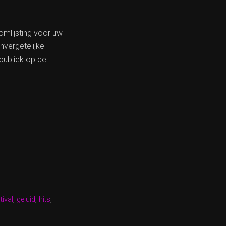
mlijsting voor uw
vergetelijke
publiek op de
tival
,
geluid
,
hits
,