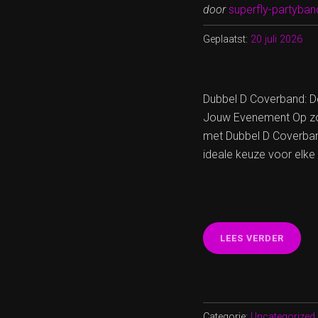
door
superfly-partyban
Geplaatst:
20 juli 2026
Dubbel D Coverband: D
Jouw Evenement Op zoe
met Dubbel D Coverband!
ideale keuze voor elke
“DANS
LEES VERDER
DE
NACHT
WEG
MET
DUBBE
Categorie:
Uncategorized