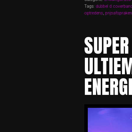
D
Tags:
dubbel d coverban
COVER
optredens
,
prijsafspraken
DE
ULTIE
FEEST
SUPER
ULTIE
ENERG