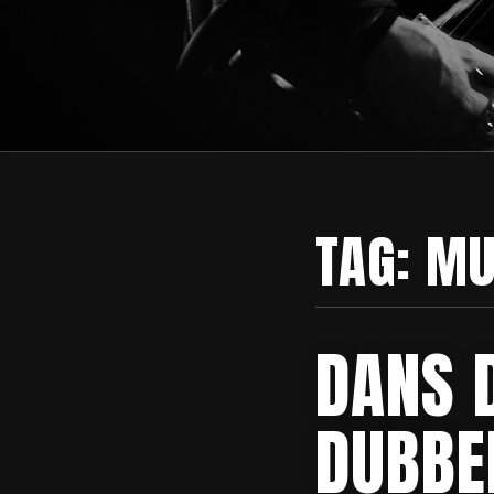
TAG:
MU
DANS 
DUBBE