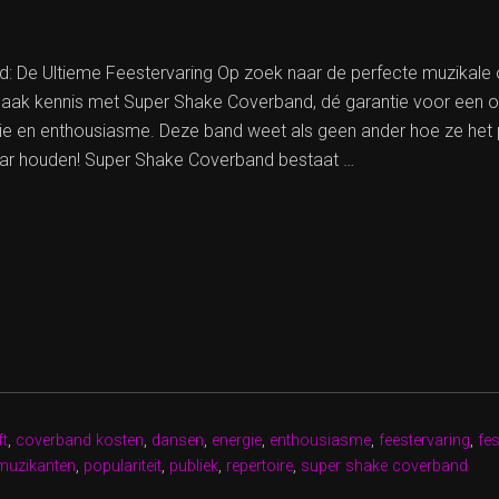
 De Ultieme Feestervaring Op zoek naar de perfecte muzikale o
aak kennis met Super Shake Coverband, dé garantie voor een on
gie en enthousiasme. Deze band weet als geen ander hoe ze het 
daar houden! Super Shake Coverband bestaat …
R
BAND:
ME
ERVARING
ft
,
coverband kosten
,
dansen
,
energie
,
enthousiasme
,
feestervaring
,
fes
IE
muzikanten
,
populariteit
,
publiek
,
repertoire
,
super shake coverband