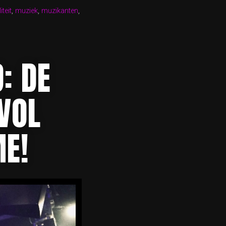
iteit
,
muziek
,
muzikanten
,
: DE
VOL
ME!