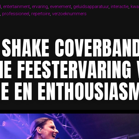
d
,
entertainment
,
ervaring
,
evenement
,
geluidsapparatuur
,
interactie
,
kwal
BAND:
,
professioneel
,
repertoire
,
verzoeknummers
ME
ERVARING!”
 SHAKE COVERBAND
ME FEESTERVARING 
IE EN ENTHOUSIAS