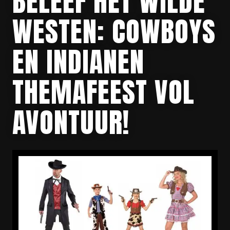
BELEEF HET WILDE
WESTEN: COWBOYS
EN INDIANEN
THEMAFEEST VOL
AVONTUUR!