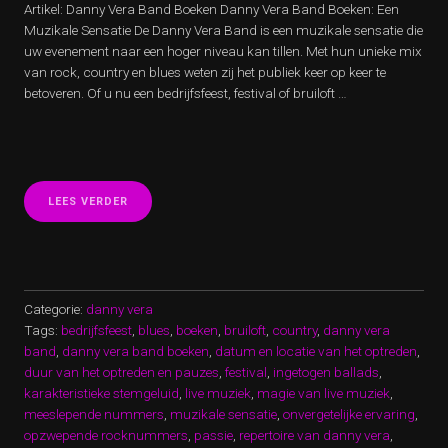
Artikel: Danny Vera Band Boeken Danny Vera Band Boeken: Een
Muzikale Sensatie De Danny Vera Band is een muzikale sensatie die
uw evenement naar een hoger niveau kan tillen. Met hun unieke mix
van rock, country en blues weten zij het publiek keer op keer te
betoveren. Of u nu een bedrijfsfeest, festival of bruiloft …
“BOEK
LEES VERDER
DE
DANNY
VERA
BAND
VOOR
EEN
Categorie:
danny vera
ONVERGETELIJKE
Tags:
bedrijfsfeest
,
blues
,
boeken
,
bruiloft
,
country
,
danny vera
MUZIKALE
band
,
danny vera band boeken
,
datum en locatie van het optreden
,
BELEVING”
duur van het optreden en pauzes
,
festival
,
ingetogen ballads
,
karakteristieke stemgeluid
,
live muziek
,
magie van live muziek
,
meeslepende nummers
,
muzikale sensatie
,
onvergetelijke ervaring
,
opzwepende rocknummers
,
passie
,
repertoire van danny vera
,