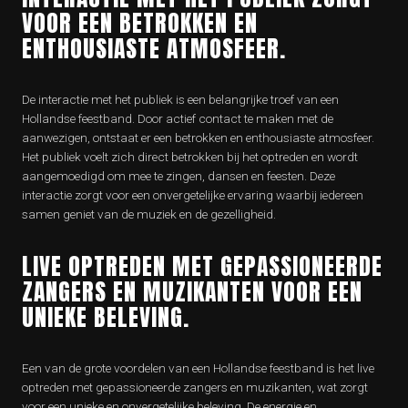
VOOR EEN BETROKKEN EN
ENTHOUSIASTE ATMOSFEER.
De interactie met het publiek is een belangrijke troef van een
Hollandse feestband. Door actief contact te maken met de
aanwezigen, ontstaat er een betrokken en enthousiaste atmosfeer.
Het publiek voelt zich direct betrokken bij het optreden en wordt
aangemoedigd om mee te zingen, dansen en feesten. Deze
interactie zorgt voor een onvergetelijke ervaring waarbij iedereen
samen geniet van de muziek en de gezelligheid.
LIVE OPTREDEN MET GEPASSIONEERDE
ZANGERS EN MUZIKANTEN VOOR EEN
UNIEKE BELEVING.
Een van de grote voordelen van een Hollandse feestband is het live
optreden met gepassioneerde zangers en muzikanten, wat zorgt
voor een unieke en onvergetelijke beleving. De energie en