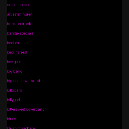
artiest boeken
artiesten huren
back on track
bandje speciaal
beatles
bedrijfsfeest
bee gees
big band
big deal coverband
billboard
billy joel
bittersweet coverband
blues
blush coverband