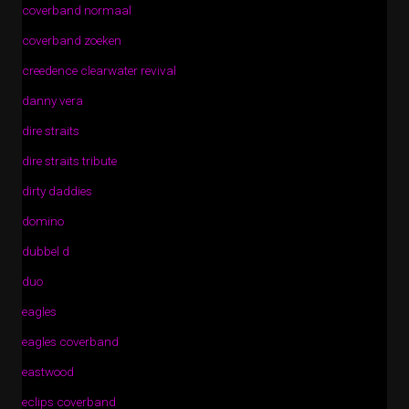
coverband normaal
coverband zoeken
creedence clearwater revival
danny vera
dire straits
dire straits tribute
dirty daddies
domino
dubbel d
duo
eagles
eagles coverband
eastwood
eclips coverband