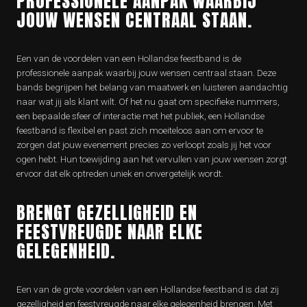
PROFESSIONELE AANPAK WAARBIJ
JOUW WENSEN CENTRAAL STAAN.
Een van de voordelen van een Hollandse feestband is de
professionele aanpak waarbij jouw wensen centraal staan. Deze
bands begrijpen het belang van maatwerk en luisteren aandachtig
naar wat jij als klant wilt. Of het nu gaat om specifieke nummers,
een bepaalde sfeer of interactie met het publiek, een Hollandse
feestband is flexibel en past zich moeiteloos aan om ervoor te
zorgen dat jouw evenement precies zo verloopt zoals jij het voor
ogen hebt. Hun toewijding aan het vervullen van jouw wensen zorgt
ervoor dat elk optreden uniek en onvergetelijk wordt.
BRENGT GEZELLIGHEID EN
FEESTVREUGDE NAAR ELKE
GELEGENHEID.
Een van de grote voordelen van een Hollandse feestband is dat zij
gezelligheid en feestvreugde naar elke gelegenheid brengen. Met