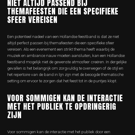
NIET ALTIJD PASSEND BIJ
THEMAFEESTEN DIE EEN SPECIFIEKE
SFEER VEREISEN
Een potentieel nadeel van een Hollandse feestband is dat ze niet
altijd perfect passen bij themafeesten die een specifieke sfeer
vereisen. Als een evenement een strikt thema heeft waarbij de
muziek en ambiance nauw moeten aansluiten, kan een Hollandse
feestband mogelijk niet de gewenste atmosfeer creëren. In dergelijke
gevallen is het belangrijk om zorgvuldig te overwegen of de stijl en
het repertoire van de band in lijn zijn met de beoogde thematische
setting om ervoor te zorgen dat het feest tot in de puntjes klopt.
VOOR SOMMIGEN KAN DE INTERACTIE
MET HET PUBLIEK TE OPDRINGERIG
ZIJN
Voor sommigen kan de interactie met het publiek door een