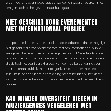
waar nog lang over nagepraat zal worden en waarbij iedereen met
een glimlach op het gezicht naar huis gaat.
NIET GESCHIKT VOOR EVENEMENTEN
MET INTERNATIONAAL PUBLIEK
Een potentieel nadeel van een Hollandse feestband is dat ze mogelijk
niet geschikt zijn voor evenementen met een internationaal publiek.
Aangezien het repertoire voornamelijk bestaat uit Nederlandstalige
hits, kan het lastig zijn om de juiste connectie te maken met gasten
die de taal niet begrijpen. Hierdoor kan de muzikale ervaring voor
internationaal publiek minder toegankelijk en minder meeslepend
zijn. Het is belangrijk om hier rekening mee te houden bij het kiezen
van de juiste entertainmentoptie voor een evenement met een divers
publiek.
KAN MINDER DIVERSITEIT BIEDEN IN
MUZIEKGENRES VERGELEKEN MET