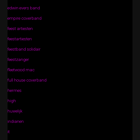
edwin evers band
empire coverband
feest artiesten
feestartiesten
feestband solidair
feestzanger
fleetwood mac
full house coverband
hermes
high
huwelijk
indianen
it