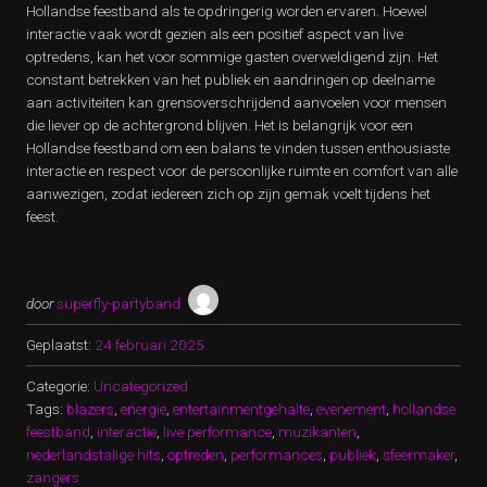
Hollandse feestband als te opdringerig worden ervaren. Hoewel
interactie vaak wordt gezien als een positief aspect van live
optredens, kan het voor sommige gasten overweldigend zijn. Het
constant betrekken van het publiek en aandringen op deelname
aan activiteiten kan grensoverschrijdend aanvoelen voor mensen
die liever op de achtergrond blijven. Het is belangrijk voor een
Hollandse feestband om een balans te vinden tussen enthousiaste
interactie en respect voor de persoonlijke ruimte en comfort van alle
aanwezigen, zodat iedereen zich op zijn gemak voelt tijdens het
feest.
door
superfly-partyband
Geplaatst:
24 februari 2025
Categorie:
Uncategorized
Tags:
blazers
,
energie
,
entertainmentgehalte
,
evenement
,
hollandse
feestband
,
interactie
,
live performance
,
muzikanten
,
nederlandstalige hits
,
optreden
,
performances
,
publiek
,
sfeermaker
,
zangers