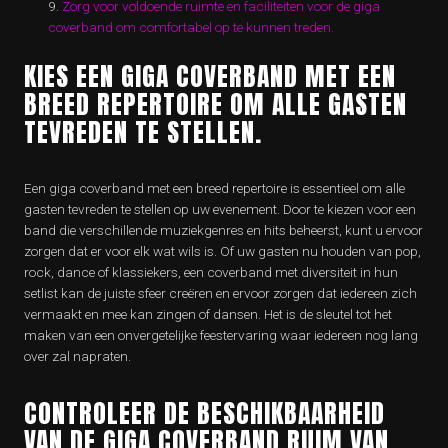
Zorg voor voldoende ruimte en faciliteiten voor de giga
coverband om comfortabel op te kunnen treden.
KIES EEN GIGA COVERBAND MET EEN
BREED REPERTOIRE OM ALLE GASTEN
TEVREDEN TE STELLEN.
Een giga coverband met een breed repertoire is essentieel om alle
gasten tevreden te stellen op uw evenement. Door te kiezen voor een
band die verschillende muziekgenres en hits beheerst, kunt u ervoor
zorgen dat er voor elk wat wils is. Of uw gasten nu houden van pop,
rock, dance of klassiekers, een coverband met diversiteit in hun
setlist kan de juiste sfeer creëren en ervoor zorgen dat iedereen zich
vermaakt en mee kan zingen of dansen. Het is de sleutel tot het
maken van een onvergetelijke feestervaring waar iedereen nog lang
over zal napraten.
CONTROLEER DE BESCHIKBAARHEID
VAN DE GIGA COVERBAND RUIM VAN