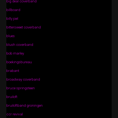
big deal coverband
billboard
billy joel
bittersweet coverband
blues
blush coverband
bob marley
boekingsbureau
brabant
broadway coverband
bruce springsteen
bruiloft
bruiloftband groningen
ccr revival