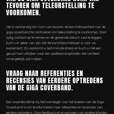
TEVOREN OM TELEURSTELLING TE
VOORKOMEN.
Het is verstandig om ruim van tevoren de beschikbaarheid van de
giga coverband te controleren om teleurstelling te voorkomen. Door
tijdig contact op te nemen en de gewenste datum vast te leggen,
kunt u er zeker van zijn dat de band beschikbaar is voor uw
evenement. Zo voorkomt u last-minute stress en kunt u met een
gerust hart uitkijken naar een spetterend optreden dat uw feest
onvergetelijk zal maken.
VRAAG NAAR REFERENTIES EN
RECENSIES VAN EERDERE OPTREDENS
VAN DE GIGA COVERBAND.
Een waardevolle tip bij het overwegen van het boeken van de Giga
Coverband is om te informeren naar referenties en recensies van
eerdere optredens. Door feedback en ervaringen van andere klanten