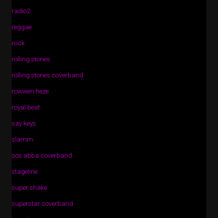
radio2
reggae
rock
rolling stones
rolling stones coverband
rowwen heze
royal beat
say keys
slamm
sos abba coverband
stageline
super shake
superstar coverband