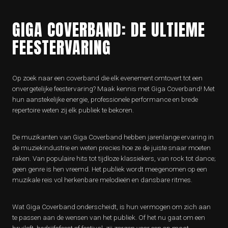
GIGA COVERBAND: DE ULTIEME
FEESTERVARING
Op zoek naar een coverband die elk evenement omtovert tot een
onvergetelijke feestervaring? Maak kennis met Giga Coverband! Met
hun aanstekelijke energie, professionele performance en brede
repertoire weten zij elk publiek te bekoren.
De muzikanten van Giga Coverband hebben jarenlange ervaring in
de muziekindustrie en weten precies hoe ze de juiste snaar moeten
raken. Van populaire hits tot tijdloze klassiekers, van rock tot dance;
geen genre is hen vreemd. Het publiek wordt meegenomen op een
muzikale reis vol herkenbare melodieën en dansbare ritmes.
Wat Giga Coverband onderscheidt, is hun vermogen om zich aan
te passen aan de wensen van het publiek. Of het nu gaat om een