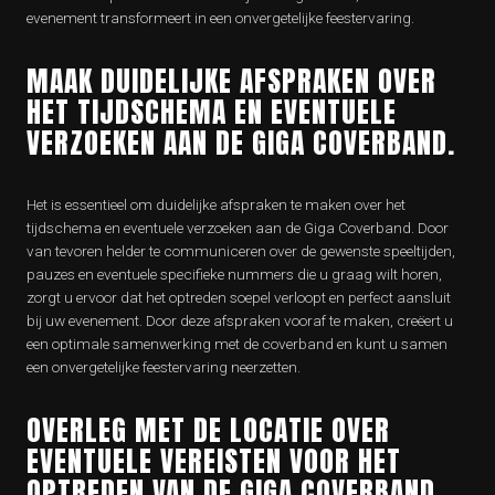
evenement transformeert in een onvergetelijke feestervaring.
MAAK DUIDELIJKE AFSPRAKEN OVER
HET TIJDSCHEMA EN EVENTUELE
VERZOEKEN AAN DE GIGA COVERBAND.
Het is essentieel om duidelijke afspraken te maken over het
tijdschema en eventuele verzoeken aan de Giga Coverband. Door
van tevoren helder te communiceren over de gewenste speeltijden,
pauzes en eventuele specifieke nummers die u graag wilt horen,
zorgt u ervoor dat het optreden soepel verloopt en perfect aansluit
bij uw evenement. Door deze afspraken vooraf te maken, creëert u
een optimale samenwerking met de coverband en kunt u samen
een onvergetelijke feestervaring neerzetten.
OVERLEG MET DE LOCATIE OVER
EVENTUELE VEREISTEN VOOR HET
OPTREDEN VAN DE GIGA COVERBAND.