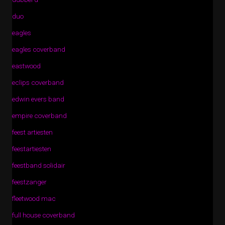
duo
eagles
eagles coverband
eastwood
eclips coverband
edwin evers band
empire coverband
feest artiesten
feestartiesten
feestband solidair
feestzanger
fleetwood mac
full house coverband