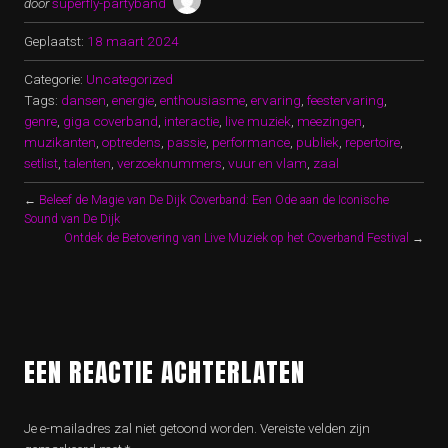
door
superfly-partyband
Geplaatst:
18 maart 2024
Categorie:
Uncategorized
Tags:
dansen
,
energie
,
enthousiasme
,
ervaring
,
feestervaring
,
genre
,
giga coverband
,
interactie
,
live muziek
,
meezingen
,
muzikanten
,
optredens
,
passie
,
performance
,
publiek
,
repertoire
,
setlist
,
talenten
,
verzoeknummers
,
vuur en vlam
,
zaal
←
Beleef de Magie van De Dijk Coverband: Een Ode aan de Iconische
Sound van De Dijk
Ontdek de Betovering van Live Muziek op het Coverband Festival
→
EEN REACTIE ACHTERLATEN
Je e-mailadres zal niet getoond worden.
Vereiste velden zijn