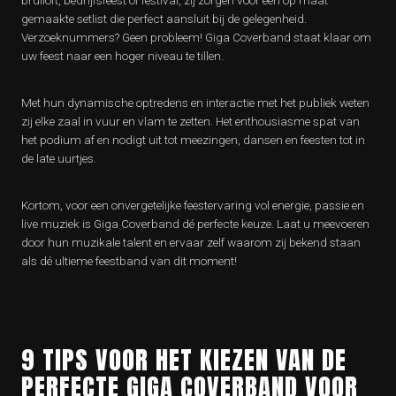
bruiloft, bedrijfsfeest of festival, zij zorgen voor een op maat
gemaakte setlist die perfect aansluit bij de gelegenheid.
Verzoeknummers? Geen probleem! Giga Coverband staat klaar om
uw feest naar een hoger niveau te tillen.
Met hun dynamische optredens en interactie met het publiek weten
zij elke zaal in vuur en vlam te zetten. Het enthousiasme spat van
het podium af en nodigt uit tot meezingen, dansen en feesten tot in
de late uurtjes.
Kortom, voor een onvergetelijke feestervaring vol energie, passie en
live muziek is Giga Coverband dé perfecte keuze. Laat u meevoeren
door hun muzikale talent en ervaar zelf waarom zij bekend staan
als dé ultieme feestband van dit moment!
9 TIPS VOOR HET KIEZEN VAN DE
PERFECTE GIGA COVERBAND VOOR