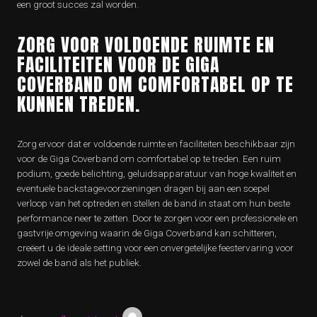
een groot succes zal worden.
ZORG VOOR VOLDOENDE RUIMTE EN
FACILITEITEN VOOR DE GIGA
COVERBAND OM COMFORTABEL OP TE
KUNNEN TREDEN.
Zorg ervoor dat er voldoende ruimte en faciliteiten beschikbaar zijn
voor de Giga Coverband om comfortabel op te treden. Een ruim
podium, goede belichting, geluidsapparatuur van hoge kwaliteit en
eventuele backstagevoorzieningen dragen bij aan een soepel
verloop van het optreden en stellen de band in staat om hun beste
performance neer te zetten. Door te zorgen voor een professionele en
gastvrije omgeving waarin de Giga Coverband kan schitteren,
creëert u de ideale setting voor een onvergetelijke feestervaring voor
zowel de band als het publiek.