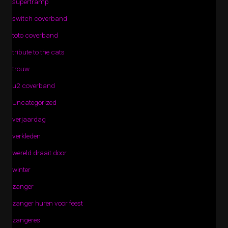
supertramp
switch coverband
toto coverband
tribute to the cats
trouw
u2 coverband
Uncategorized
verjaardag
verkleden
wereld draait door
winter
zanger
zanger huren voor feest
zangeres