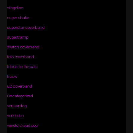
stageline
super shake
superstar coverband
supertramp
switch coverband
toto coverband
tribute to the cats
trouw
u2 coverband
Uncategorized
verjaardag
verkleden
wereld draait door