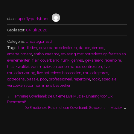
door
superfly-partyband
Geplaatst:
04 juli 2026
Categorie:
Uncategorized
Tags:
bandleden
,
coverband selecteren
,
dance
,
demo's
,
entertainment
,
enthousiasme
,
ervaring met optredens op feesten en
evenementen
,
flair coverband
,
funk
,
genres
,
gevarieerd repertoire
,
hits
,
kwaliteit van muziek en performance controleren
,
live
muziekervaring
,
live optredens beoordelen
,
muziekgenres
,
optredens
,
passie
,
pop
,
professioneel
,
repertoire
,
rock
,
speciale
verzoeken voor nummers bespreken
←
Flemming Coverband: De Ultieme Live Muziek Ervaring voor Elk
Evenement!
De Emotionele Reis met een Coverband: Gevoelens in Muziek
→