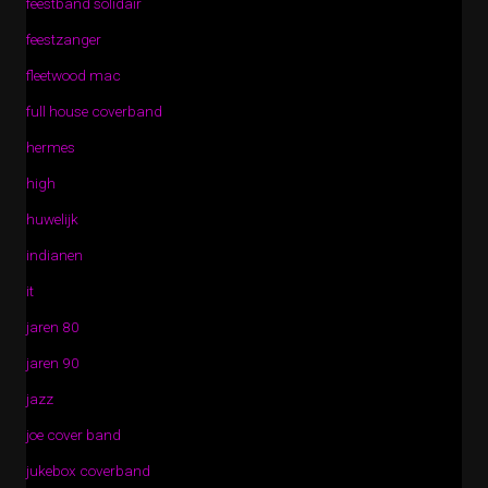
feestband solidair
feestzanger
fleetwood mac
full house coverband
hermes
high
huwelijk
indianen
it
jaren 80
jaren 90
jazz
joe cover band
jukebox coverband