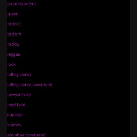
proud to be fout
queen
radio 2
radio nl
radio2
reggae
rock
rolling stones
rolling stones coverband
rowwen heze
royal beat
say keys
slamm
sos abba coverband