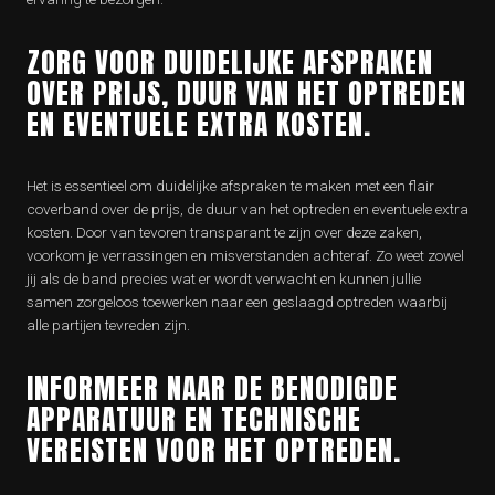
ZORG VOOR DUIDELIJKE AFSPRAKEN
OVER PRIJS, DUUR VAN HET OPTREDEN
EN EVENTUELE EXTRA KOSTEN.
Het is essentieel om duidelijke afspraken te maken met een flair
coverband over de prijs, de duur van het optreden en eventuele extra
kosten. Door van tevoren transparant te zijn over deze zaken,
voorkom je verrassingen en misverstanden achteraf. Zo weet zowel
jij als de band precies wat er wordt verwacht en kunnen jullie
samen zorgeloos toewerken naar een geslaagd optreden waarbij
alle partijen tevreden zijn.
INFORMEER NAAR DE BENODIGDE
APPARATUUR EN TECHNISCHE
VEREISTEN VOOR HET OPTREDEN.