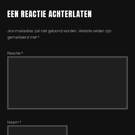
EEN REACTIE ACHTERLATEN
Je e-mailadres zal niet getoond worden.
Vereiste velden zijn
gemarkeerd met
*
Reactie
*
Naam
*