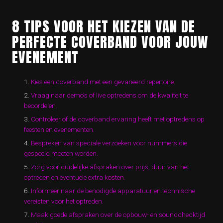
8 TIPS VOOR HET KIEZEN VAN DE
PERFECTE COVERBAND VOOR JOUW
EVENEMENT
Kies een coverband met een gevarieerd repertoire.
Vraag naar demo’s of live optredens om de kwaliteit te
beoordelen.
Controleer of de coverband ervaring heeft met optredens op
feesten en evenementen.
Bespreken van speciale verzoeken voor nummers die
gespeeld moeten worden.
Zorg voor duidelijke afspraken over prijs, duur van het
optreden en eventuele extra kosten.
Informeer naar de benodigde apparatuur en technische
vereisten voor het optreden.
Maak goede afspraken over de opbouw- en soundchecktijd