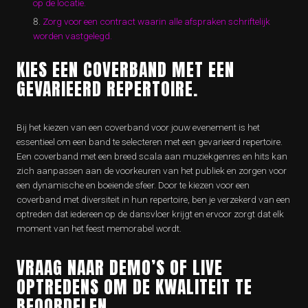
op de locatie.
Zorg voor een contract waarin alle afspraken schriftelijk
worden vastgelegd.
KIES EEN COVERBAND MET EEN
GEVARIEERD REPERTOIRE.
Bij het kiezen van een coverband voor jouw evenement is het
essentieel om een band te selecteren met een gevarieerd repertoire.
Een coverband met een breed scala aan muziekgenres en hits kan
zich aanpassen aan de voorkeuren van het publiek en zorgen voor
een dynamische en boeiende sfeer. Door te kiezen voor een
coverband met diversiteit in hun repertoire, ben je verzekerd van een
optreden dat iedereen op de dansvloer krijgt en ervoor zorgt dat elk
moment van het feest memorabel wordt.
VRAAG NAAR DEMO’S OF LIVE
OPTREDENS OM DE KWALITEIT TE
BEOORDELEN.