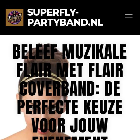
SUPERFLY-
PARTYBAND.NL
BELEEF MUZIKALE
FLAIR MET FLAIR
COVERBAND: DE
PERFECTE KEUZE
VOOR JOUW