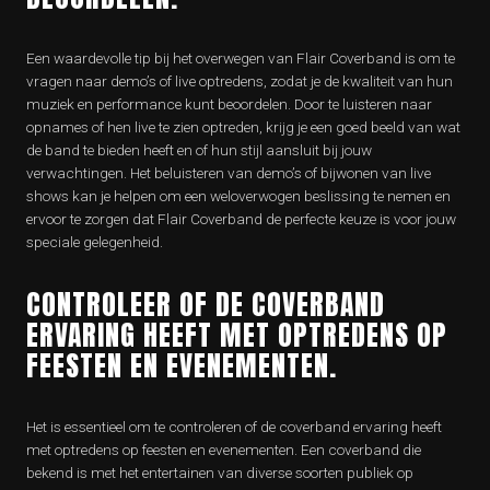
Een waardevolle tip bij het overwegen van Flair Coverband is om te
vragen naar demo’s of live optredens, zodat je de kwaliteit van hun
muziek en performance kunt beoordelen. Door te luisteren naar
opnames of hen live te zien optreden, krijg je een goed beeld van wat
de band te bieden heeft en of hun stijl aansluit bij jouw
verwachtingen. Het beluisteren van demo’s of bijwonen van live
shows kan je helpen om een weloverwogen beslissing te nemen en
ervoor te zorgen dat Flair Coverband de perfecte keuze is voor jouw
speciale gelegenheid.
CONTROLEER OF DE COVERBAND
ERVARING HEEFT MET OPTREDENS OP
FEESTEN EN EVENEMENTEN.
Het is essentieel om te controleren of de coverband ervaring heeft
met optredens op feesten en evenementen. Een coverband die
bekend is met het entertainen van diverse soorten publiek op