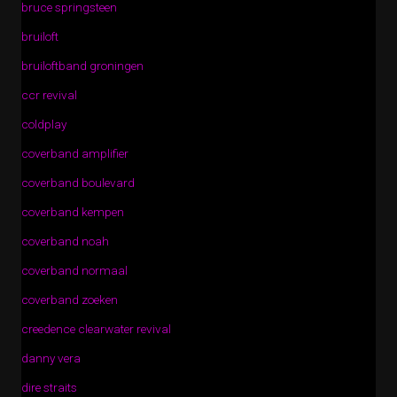
bruce springsteen
bruiloft
bruiloftband groningen
ccr revival
coldplay
coverband amplifier
coverband boulevard
coverband kempen
coverband noah
coverband normaal
coverband zoeken
creedence clearwater revival
danny vera
dire straits