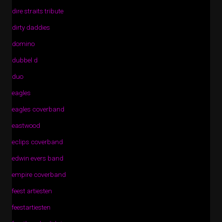
dire straits tribute
dirty daddies
domino
dubbel d
duo
eagles
eagles coverband
eastwood
eclips coverband
edwin evers band
empire coverband
feest artiesten
feestartiesten