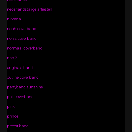
nederlandstalige artiesten
nirvana
noah coverband
noizz coverband
normaal coverband
npo 2
originals band
outline coverband
partyband sunshine
phil coverband
pink
prince
proost band