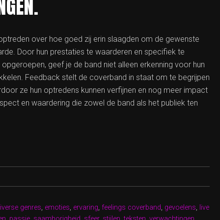
NGEN.
optreden over hoe goed zij erin slaagden om de gewenste
rde. Door hun prestaties te waarderen en specifiek te
opgeroepen, geef je de band niet alleen erkenning voor hun
ikkelen. Feedback stelt de coverband in staat om te begrijpen
door ze hun optredens kunnen verfijnen en nog meer impact
espect en waardering die zowel de band als het publiek ten
iverse genres
,
emoties
,
ervaring
,
feelings coverband
,
gevoelens
,
live
en
,
passie
,
saamhorigheid
,
sfeer
,
stijlen
,
teksten
,
verwachtingen
,