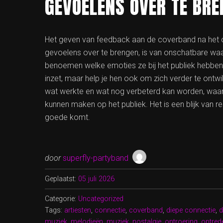
GEVOELENS OVER TE BRE
Het geven van feedback aan de coverband na het 
gevoelens over te brengen, is van onschatbare waa
benoemen welke emoties ze bij het publiek hebben 
inzet, maar help je hen ook om zich verder te ontw
wat werkte en wat nog verbeterd kan worden, waar
kunnen maken op het publiek. Het is een blijk van r
goede komt.
door
superfly-partyband
Geplaatst:
05 juli 2026
Categorie:
Uncategorized
Tags:
artiesten
,
connectie
,
coverband
,
diepe connectie
,
d
muziek
,
melodieën
,
muziek
,
nostalgie
,
ontroering
,
optred