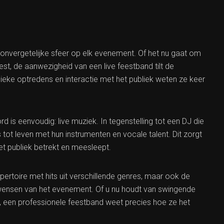
n onvergetelijke sfeer op elk evenement. Of het nu gaat om
eest, de aanwezigheid van een live feestband tilt de
ieke optredens en interactie met het publiek weten ze keer
is eenvoudig: live muziek. In tegenstelling tot een DJ die
ot leven met hun instrumenten en vocale talent. Dit zorgt
et publiek betrekt en meesleept.
pertoire met hits uit verschillende genres, maar ook de
n wensen van het evenement. Of u nu houdt van swingende
 een professionele feestband weet precies hoe ze het