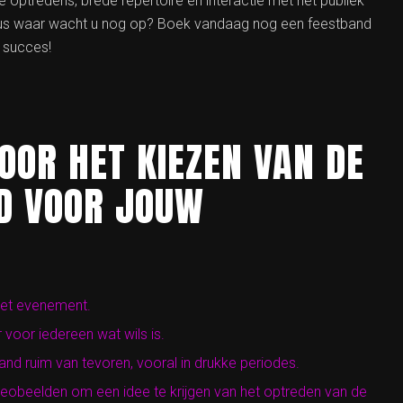
e optredens, brede repertoire en interactie met het publiek
. Dus waar wacht u nog op? Boek vandaag nog een feestband
 succes!
VOOR HET KIEZEN VAN DE
D VOOR JOUW
 het evenement.
 voor iedereen wat wils is.
nd ruim van tevoren, vooral in drukke periodes.
ideobeelden om een idee te krijgen van het optreden van de