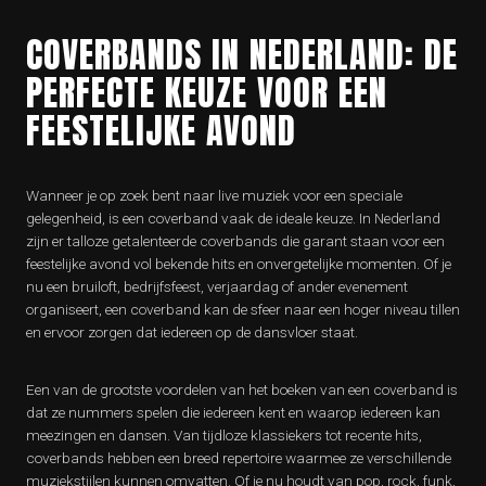
COVERBANDS IN NEDERLAND: DE
PERFECTE KEUZE VOOR EEN
FEESTELIJKE AVOND
Wanneer je op zoek bent naar live muziek voor een speciale
gelegenheid, is een coverband vaak de ideale keuze. In Nederland
zijn er talloze getalenteerde coverbands die garant staan voor een
feestelijke avond vol bekende hits en onvergetelijke momenten. Of je
nu een bruiloft, bedrijfsfeest, verjaardag of ander evenement
organiseert, een coverband kan de sfeer naar een hoger niveau tillen
en ervoor zorgen dat iedereen op de dansvloer staat.
Een van de grootste voordelen van het boeken van een coverband is
dat ze nummers spelen die iedereen kent en waarop iedereen kan
meezingen en dansen. Van tijdloze klassiekers tot recente hits,
coverbands hebben een breed repertoire waarmee ze verschillende
muziekstijlen kunnen omvatten. Of je nu houdt van pop, rock, funk,