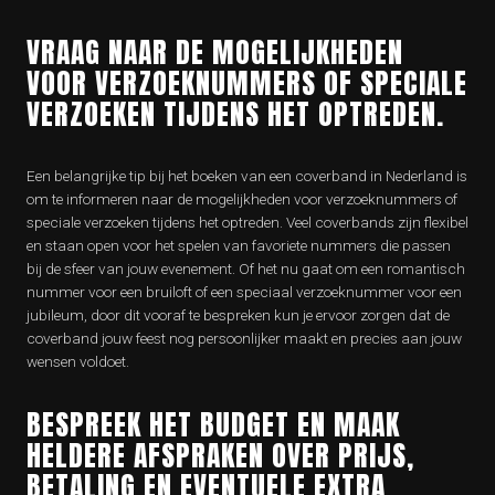
VRAAG NAAR DE MOGELIJKHEDEN
VOOR VERZOEKNUMMERS OF SPECIALE
VERZOEKEN TIJDENS HET OPTREDEN.
Een belangrijke tip bij het boeken van een coverband in Nederland is
om te informeren naar de mogelijkheden voor verzoeknummers of
speciale verzoeken tijdens het optreden. Veel coverbands zijn flexibel
en staan open voor het spelen van favoriete nummers die passen
bij de sfeer van jouw evenement. Of het nu gaat om een romantisch
nummer voor een bruiloft of een speciaal verzoeknummer voor een
jubileum, door dit vooraf te bespreken kun je ervoor zorgen dat de
coverband jouw feest nog persoonlijker maakt en precies aan jouw
wensen voldoet.
BESPREEK HET BUDGET EN MAAK
HELDERE AFSPRAKEN OVER PRIJS,
BETALING EN EVENTUELE EXTRA