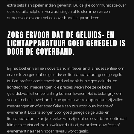
extra sets kan spelen indien gewenst. Duidelijke communicatie over
deze details helpt om verwachtingen af te stemmen en een
succesvolle avond met de coverband te garanderen.
ZORG ERVOOR DAT DE GELUIDS- EN
LICHTAPPARATUUR GOED GEREGELD IS
DOOR DE COVERBAND.
Bij het boeken van een coverband in Nederland is het essentieel om
ervoor te zorgen dat de geluids- en lichtapparatuur goed geregeld
is. Een professionele coverband zal vaak hun eigen geluids- en
lichttechnici meebrengen, die precies weten hoe ze de beste
geluidskwaliteit en belichting kunnen leveren. Het is belangrijk om
vooraf met de coverband te bespreken welke apparatuur zij zullen
meebrengen en of er specifieke eisen zijn voor jouw locatie of
evenement. Door te zorgen voor goed geregelde geluids- en
lichtapparatuur, kun je er zeker van zijn dat de coverband optimaal
klinkt en er visueel indrukwekkend uitziet, waardoor jouw feest of
evenement naar een hoger niveau wordt getild.