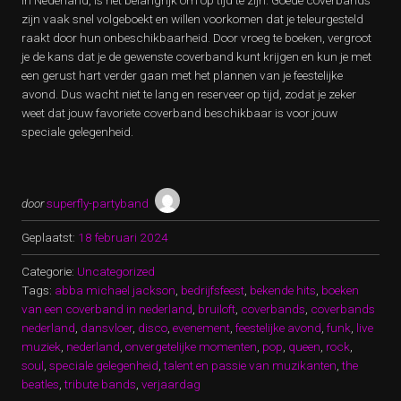
in Nederland, is het belangrijk om op tijd te zijn. Goede coverbands
zijn vaak snel volgeboekt en willen voorkomen dat je teleurgesteld
raakt door hun onbeschikbaarheid. Door vroeg te boeken, vergroot
je de kans dat je de gewenste coverband kunt krijgen en kun je met
een gerust hart verder gaan met het plannen van je feestelijke
avond. Dus wacht niet te lang en reserveer op tijd, zodat je zeker
weet dat jouw favoriete coverband beschikbaar is voor jouw
speciale gelegenheid.
door
superfly-partyband
Geplaatst:
18 februari 2024
Categorie:
Uncategorized
Tags:
abba michael jackson
,
bedrijfsfeest
,
bekende hits
,
boeken
van een coverband in nederland
,
bruiloft
,
coverbands
,
coverbands
nederland
,
dansvloer
,
disco
,
evenement
,
feestelijke avond
,
funk
,
live
muziek
,
nederland
,
onvergetelijke momenten
,
pop
,
queen
,
rock
,
soul
,
speciale gelegenheid
,
talent en passie van muzikanten
,
the
beatles
,
tribute bands
,
verjaardag