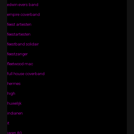
edwin evers band
empire coverband
feest artiesten
feestartiesten
feestband solidair
feestzanger
fleetwood mac
full house coverband
hermes
high
huwelijk
indianen
it
jaren 80