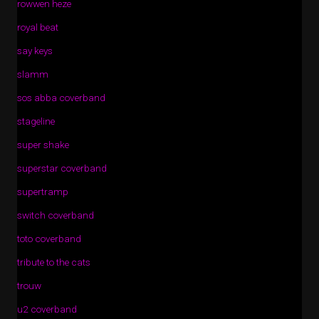
rowwen heze
royal beat
say keys
slamm
sos abba coverband
stageline
super shake
superstar coverband
supertramp
switch coverband
toto coverband
tribute to the cats
trouw
u2 coverband