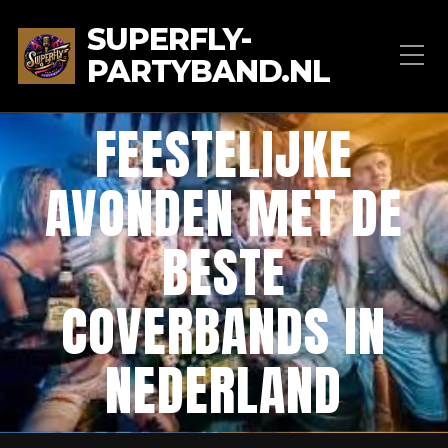
SUPERFLY-
PARTYBAND.NL
FEESTELIJKE
AVONDEN MET DE
BESTE
COVERBANDS IN
NEDERLAND