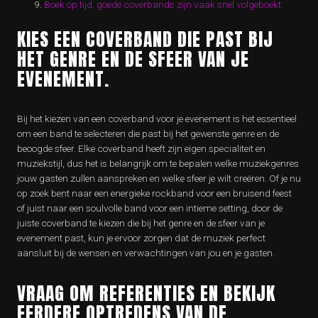
Boek op tijd, goede coverbands zijn vaak snel volgeboekt.
KIES EEN COVERBAND DIE PAST BIJ
HET GENRE EN DE SFEER VAN JE
EVENEMENT.
Bij het kiezen van een coverband voor je evenement is het essentieel
om een band te selecteren die past bij het gewenste genre en de
beoogde sfeer. Elke coverband heeft zijn eigen specialiteit en
muziekstijl, dus het is belangrijk om te bepalen welke muziekgenres
jouw gasten zullen aanspreken en welke sfeer je wilt creëren. Of je nu
op zoek bent naar een energieke rockband voor een bruisend feest
of juist naar een soulvolle band voor een intieme setting, door de
juiste coverband te kiezen die bij het genre en de sfeer van je
evenement past, kun je ervoor zorgen dat de muziek perfect
aansluit bij de wensen en verwachtingen van jou en je gasten.
VRAAG OM REFERENTIES EN BEKIJK
EERDERE OPTREDENS VAN DE