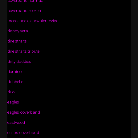
coverband normaal
coverband zoeken
creedence clearwater revival
danny vera
dire straits
dire straits tribute
dirty daddies
domino
dubbel d
duo
eagles
eagles coverband
eastwood
eclips coverband