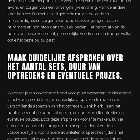
de reacties van het publiek. Ze voegen een extra dimensie toe aan de
avond en zorgen voor een onvergetelijke ervaring. Aan de andere
kant kan een DJ met zijn uitgebreide muziekcollectie en
mixvaardigheden zorgen voor naadloze overgangen tussen
nummers en non-stop dansmuziek bieden. Het hangt af van de
aard van jouw evenement, persoonlijke voorkeuren en budget welke
optie het beste bij jou past.
MAAK DUIDELIJKE AFSPRAKEN OVER
HET AANTAL SETS, DUUR VAN
OPTREDENS EN EVENTUELE PAUZES.
Wanneer je een coverband boekt voor jouw evenement in Nederland,
is het van groot belang om duidelijke afspraken te maken over
verschillende aspecten van het optreden. Denk hierbij aan het
aantal sets dat de band zal spelen, de duur van elk optreden en
eventuele pauzes. Door deze afspraken vooraf te maken, kun je
ervoor zorgen dat het programma soepel verloopt en dat er
voldoende tijd is voor andere activiteiten of speeches tijdens het
evenement. Het is ook handig om te weten of de band eventueel