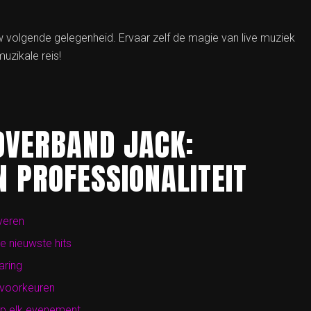
 volgende gelegenheid. Ervaar zelf de magie van live muziek
uzikale reis!
OVERBAND JACK:
N PROFESSIONALITEIT
veren
de nieuwste hits
aring
 voorkeuren
 op elk evenement