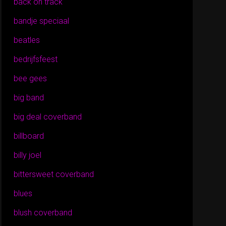
back on track
bandje speciaal
beatles
bedrijfsfeest
bee gees
big band
big deal coverband
billboard
billy joel
bittersweet coverband
blues
blush coverband