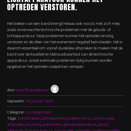
OPTREDEN VERSTOREN.
Het boeken van een band brengt helaas ook risico’s met zich mee,
zoals onverwachte technische problemen met de geluids- of
lichtapparatuur. Deze problemen kunnen het optreden ernstig
verstoren en de sfeer van het evenement negatief beïnvloeden. Het is
daarom essentieel om vooraf duidelijke afspraken te maken met de
band over de kwaliteit en betrouwbaarheid van de technische
apparatuur, zodat eventuele problemen tijdig kunnen worden
opgelost en het optreden soepel kan verlopen.
door
superfly-partyband
Geplaatst:
28 januari 2025
Categorie:
Uncategorized
Tags:
band boeken
,
betrokkenheid
,
boeken band
,
contractuele
afspraken
,
ervaring
,
evenement
,
geluidsapparatuur
,
genre
,
interactie
,
lichtapparatuur
,
live muziek
,
optreden
,
professionaliteit
,