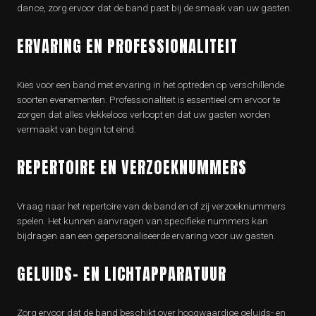
dance, zorg ervoor dat de band past bij de smaak van uw gasten.
ERVARING EN PROFESSIONALITEIT
Kies voor een band met ervaring in het optreden op verschillende
soorten evenementen. Professionaliteit is essentieel om ervoor te
zorgen dat alles vlekkeloos verloopt en dat uw gasten worden
vermaakt van begin tot eind.
REPERTOIRE EN VERZOEKNUMMERS
Vraag naar het repertoire van de band en of zij verzoeknummers
spelen. Het kunnen aanvragen van specifieke nummers kan
bijdragen aan een gepersonaliseerde ervaring voor uw gasten.
GELUIDS- EN LICHTAPPARATUUR
Zorg ervoor dat de band beschikt over hoogwaardige geluids- en