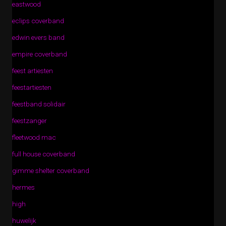
eastwood
eclips coverband
edwin evers band
empire coverband
feest artiesten
feestartiesten
feestband solidair
feestzanger
fleetwood mac
full house coverband
gimme shelter coverband
hermes
high
huwelijk