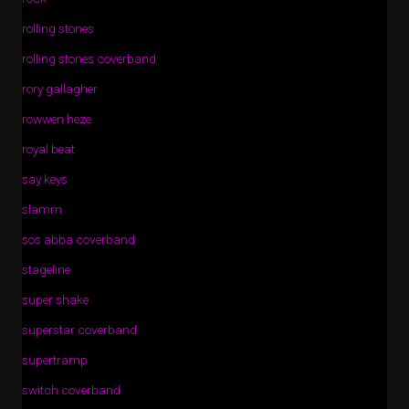
rolling stones
rolling stones coverband
rory gallagher
rowwen heze
royal beat
say keys
slamm
sos abba coverband
stageline
super shake
superstar coverband
supertramp
switch coverband