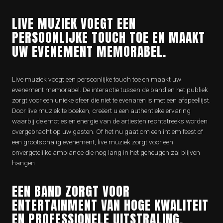
LIVE MUZIEK VOEGT EEN
PERSOONLIJKE TOUCH TOE EN MAAKT
UW EVENEMENT MEMORABEL.
Live muziek voegt een persoonlijke touch toe en maakt uw
evenement memorabel. De interactie tussen de band en het publiek
zorgt voor een unieke sfeer die niet te evenaren is met een afspeellijst.
Door live muziek te boeken, creëert u een authentieke ervaring
waarbij de emoties en energie van de artiesten rechtstreeks worden
overgebracht op uw gasten. Of het nu gaat om een intiem feest of
een grootschalig evenement, live muziek zorgt voor een
onvergetelijke ambiance die nog lang in het geheugen zal blijven
hangen.
EEN BAND ZORGT VOOR
ENTERTAINMENT VAN HOGE KWALITEIT
EN PROFESSIONELE UITSTRALING.