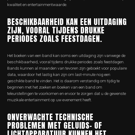
kwaliteit en entertainmentwaarde.
BESCHIKBAARHEID KAN EEN UITDAGING
ZIJN, VOORAL TIJDENS DRUKKE
PERIODES ZOALS FEESTDAGEN.
Het boeken van een band kan soms een uitdaging zijn vanwege de
beschikbaarheid, vooral tijdens drukke periodes zoals feestdagen.
Bands kunnen al maanden van tevoren zijn geboekt voor populaire
data, waardoor het lastig kan zijn om last-minute nog een
geschikte band te vinden. Het is daarom verstandig om tijdig te
beginnen met het zoeken en boeken van een band om
teleurstellingen te voorkomen en ervoor te zorgen dat u de gewenste
muzikale entertainment op uw evenement heeft.
ONVERWACHTE TECHNISCHE
PROBLEMEN MET GELUIDS- OF
LICHTAPPARATUUR KUNNEN HET