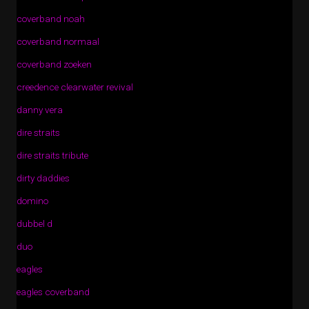
coverband noah
coverband normaal
coverband zoeken
creedence clearwater revival
danny vera
dire straits
dire straits tribute
dirty daddies
domino
dubbel d
duo
eagles
eagles coverband