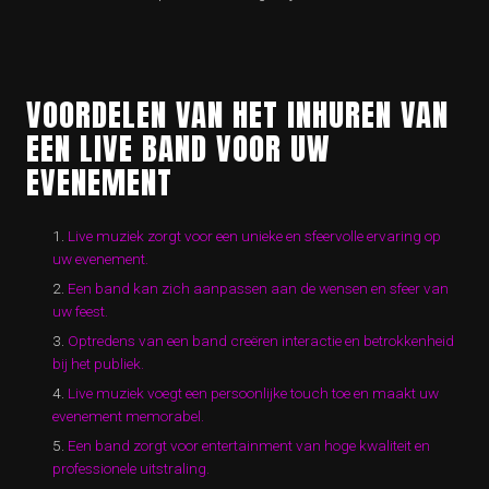
VOORDELEN VAN HET INHUREN VAN
EEN LIVE BAND VOOR UW
EVENEMENT
Live muziek zorgt voor een unieke en sfeervolle ervaring op
uw evenement.
Een band kan zich aanpassen aan de wensen en sfeer van
uw feest.
Optredens van een band creëren interactie en betrokkenheid
bij het publiek.
Live muziek voegt een persoonlijke touch toe en maakt uw
evenement memorabel.
Een band zorgt voor entertainment van hoge kwaliteit en
professionele uitstraling.