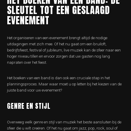
SLEUTEL TOT EEN GESLAAGD
EVENEMENT
Het organiseren van een evenement brengt altijd de nodige
uitdagingen met zich mee. Of het nu gaat om een bruiloft,
bedrijfsfeest, festival of jubileum, live muziek kan de sfeer naar een
hoger niveau tillen en ervoor zorgen dat uw gasten nog lang
napraten over het feest.
Het boeken van een band is dan ook een cruciale stap in het
planningsproces. Maar waar moet u op letten bij het kiezen van de
juiste band voor uw evenement?
GENRE EN STIJL
Overweeg welk genre en stijl van muziek het beste aansluiten bij de
sfeer die u wilt creëren. Of het nu gaat om jazz, pop, rock, soul of