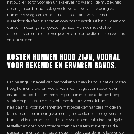
het publiek zorgt voor een unieke ervaring waarbij de muziek niet
alleen gehoord, maar ook gevoeld wordt. De live uitvoering van
nummers voegt een extra dimensie toe aan uw evenement,
waardoor de sfeer levendig en opwindend wordt. Of het nu gaat om
dansen, meezingen of gewoon genieten van de muziek, live
optredens creëren een onvergetelijke ambiance die mensen verbindt
en laat stralen.
KOSTEN KUNNEN HOOG ZIJN, VOORAL
VOOR BEKENDE EN ERVAREN BANDS.
Een belangrijk nadeel van het boeken van een band is dat de kosten
hoog kunnen uitvallen, vooral wanneer het gaat om bekende en
ervaren bands. Het inhuren van gerenommeerde artiesten brengt
vaak een prijskaartje met zich mee dat niet voor elk budget
haalbaar is. Voor evenementen met beperkte financiële middelen
kan dit een belemmering vormen bij het boeken van de gewenste
band. Het is daarom essentieel om vooraf een realistisch budget op
te stellen en goed onderzoek te doen naar alternatieve opties die
passen binnen de financiële mogelijkheden, zonder in te leveren op