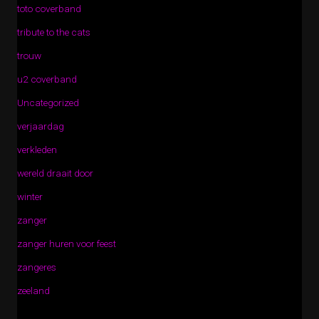
toto coverband
tribute to the cats
trouw
u2 coverband
Uncategorized
verjaardag
verkleden
wereld draait door
winter
zanger
zanger huren voor feest
zangeres
zeeland