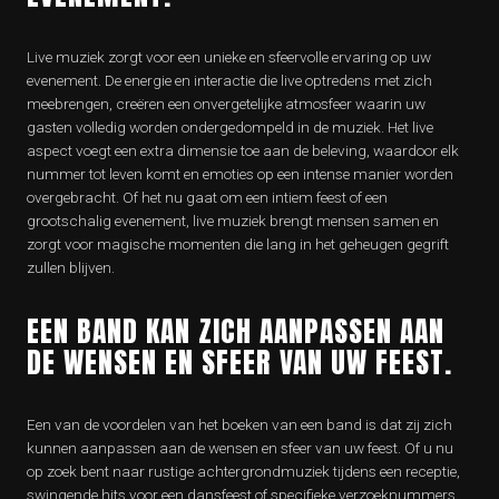
Live muziek zorgt voor een unieke en sfeervolle ervaring op uw
evenement. De energie en interactie die live optredens met zich
meebrengen, creëren een onvergetelijke atmosfeer waarin uw
gasten volledig worden ondergedompeld in de muziek. Het live
aspect voegt een extra dimensie toe aan de beleving, waardoor elk
nummer tot leven komt en emoties op een intense manier worden
overgebracht. Of het nu gaat om een intiem feest of een
grootschalig evenement, live muziek brengt mensen samen en
zorgt voor magische momenten die lang in het geheugen gegrift
zullen blijven.
EEN BAND KAN ZICH AANPASSEN AAN
DE WENSEN EN SFEER VAN UW FEEST.
Een van de voordelen van het boeken van een band is dat zij zich
kunnen aanpassen aan de wensen en sfeer van uw feest. Of u nu
op zoek bent naar rustige achtergrondmuziek tijdens een receptie,
swingende hits voor een dansfeest of specifieke verzoeknummers