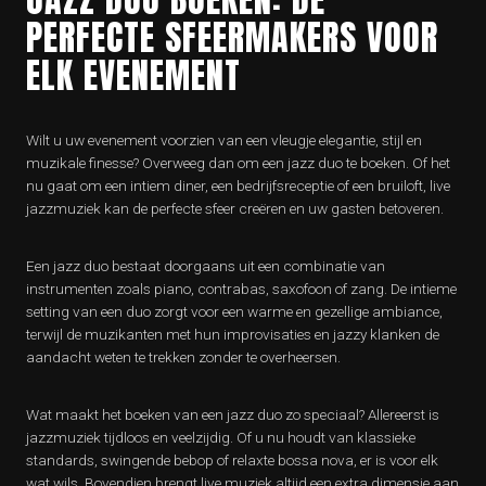
PERFECTE SFEERMAKERS VOOR
ELK EVENEMENT
Wilt u uw evenement voorzien van een vleugje elegantie, stijl en
muzikale finesse? Overweeg dan om een jazz duo te boeken. Of het
nu gaat om een intiem diner, een bedrijfsreceptie of een bruiloft, live
jazzmuziek kan de perfecte sfeer creëren en uw gasten betoveren.
Een jazz duo bestaat doorgaans uit een combinatie van
instrumenten zoals piano, contrabas, saxofoon of zang. De intieme
setting van een duo zorgt voor een warme en gezellige ambiance,
terwijl de muzikanten met hun improvisaties en jazzy klanken de
aandacht weten te trekken zonder te overheersen.
Wat maakt het boeken van een jazz duo zo speciaal? Allereerst is
jazzmuziek tijdloos en veelzijdig. Of u nu houdt van klassieke
standards, swingende bebop of relaxte bossa nova, er is voor elk
wat wils. Bovendien brengt live muziek altijd een extra dimensie aan