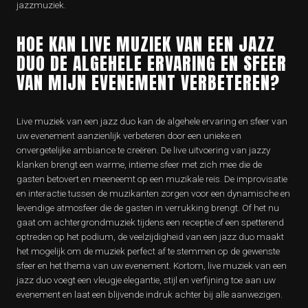
jazzmuziek.
HOE KAN LIVE MUZIEK VAN EEN JAZZ
DUO DE ALGEHELE ERVARING EN SFEER
VAN MIJN EVENEMENT VERBETEREN?
Live muziek van een jazz duo kan de algehele ervaring en sfeer van
uw evenement aanzienlijk verbeteren door een unieke en
onvergetelijke ambiance te creëren. De live uitvoering van jazzy
klanken brengt een warme, intieme sfeer met zich mee die de
gasten betovert en meeneemt op een muzikale reis. De improvisatie
en interactie tussen de muzikanten zorgen voor een dynamische en
levendige atmosfeer die de gasten in verrukking brengt. Of het nu
gaat om achtergrondmuziek tijdens een receptie of een spetterend
optreden op het podium, de veelzijdigheid van een jazz duo maakt
het mogelijk om de muziek perfect af te stemmen op de gewenste
sfeer en het thema van uw evenement. Kortom, live muziek van een
jazz duo voegt een vleugje elegantie, stijl en verfijning toe aan uw
evenement en laat een blijvende indruk achter bij alle aanwezigen.