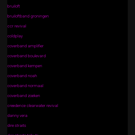
bruiloft
bruiloftband groningen
ccr revival
coldplay
coverband amplifier
coverband boulevard
coverband kempen
coverband noah
coverband normaal
coverband zoeken
creedence clearwater revival
danny vera
dire straits