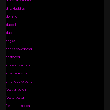
dire straits tribute
dirty daddies
domino
dubbel d
duo
eagles
eagles coverband
eastwood
eclips coverband
edwin evers band
empire coverband
feest artiesten
feestartiesten
feestband solidair