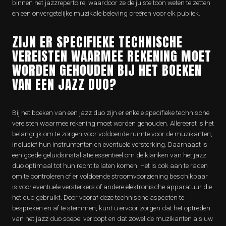
binnen het jazzrepertoire, waardoor ze de juiste toon weten te zetten
en een onvergetelijke muzikale beleving creëren voor elk publiek.
ZIJN ER SPECIFIEKE TECHNISCHE
VEREISTEN WAARMEE REKENING MOET
WORDEN GEHOUDEN BIJ HET BOEKEN
VAN EEN JAZZ DUO?
Bij het boeken van een jazz duo zijn er enkele specifieke technische
vereisten waarmee rekening moet worden gehouden. Allereerst is het
belangrijk om te zorgen voor voldoende ruimte voor de muzikanten,
inclusief hun instrumenten en eventuele versterking. Daarnaast is
een goede geluidsinstallatie essentieel om de klanken van het jazz
duo optimaal tot hun recht te laten komen. Het is ook aan te raden
om te controleren of er voldoende stroomvoorziening beschikbaar
is voor eventuele versterkers of andere elektronische apparatuur die
het duo gebruikt. Door vooraf deze technische aspecten te
bespreken en af te stemmen, kunt u ervoor zorgen dat het optreden
van het jazz duo soepel verloopt en dat zowel de muzikanten als uw