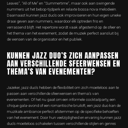
Leaves”, “All of Me” en “Summertime”, maar ook aan swingende
nummers uit het bebop-tijdperk en relaxte bossa nova melodieën.
Daarnaast kunnen jazz duo’s ook improviseren en hun eigen unieke
draai geven aan nummers, waardoor elk optreden fris en
verrassend blijft. Het repertoire wordt vaak afgestemd op de sfeer en
het thema van het evenement, zodat de muziek perfect aansluit bij
de wensen van de organisator en het publiek.
KUNNEN JAZZ DUO’S ZICH AANPASSEN
AAN VERSCHILLENDE SFEERWENSEN EN
THEMA’S VAN EVENEMENTEN?
Jazeker, jazz duo’s hebben de flexibiliteit om zich moeiteloos aan te
passen aan verschillende sfeerwensen en thema’s van
evenementen. Of het nu gaat om een informele cocktailparty, een
chique gala-avond of een romantische bruiloft, een jazz duo kan de
muzikale ambiance perfect afstemmen op de specifieke behoeften
van het evenement. Door hun veelzijdigheid en ervaring kunnen jazz
duo’s moeiteloos schakelen tussen verschillende stijlen en genres