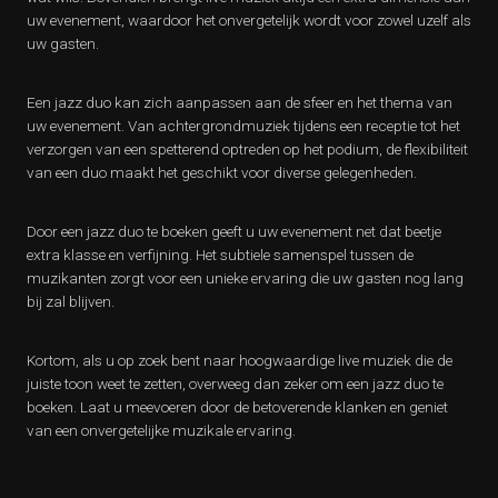
uw evenement, waardoor het onvergetelijk wordt voor zowel uzelf als
uw gasten.
Een jazz duo kan zich aanpassen aan de sfeer en het thema van
uw evenement. Van achtergrondmuziek tijdens een receptie tot het
verzorgen van een spetterend optreden op het podium, de flexibiliteit
van een duo maakt het geschikt voor diverse gelegenheden.
Door een jazz duo te boeken geeft u uw evenement net dat beetje
extra klasse en verfijning. Het subtiele samenspel tussen de
muzikanten zorgt voor een unieke ervaring die uw gasten nog lang
bij zal blijven.
Kortom, als u op zoek bent naar hoogwaardige live muziek die de
juiste toon weet te zetten, overweeg dan zeker om een jazz duo te
boeken. Laat u meevoeren door de betoverende klanken en geniet
van een onvergetelijke muzikale ervaring.