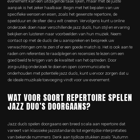
evenement kan een uitdagende taak lijken, maar met de juiste
aanpak is het zeker haalbaar. Begin met het bepalen van uw
specifieke wensen en eisen, zoals het gewenste repertoire, de
speelduur en de sfeer die u wilt creëren. Vervolgens kunt u online
onderzoek doen naar verschillende jazz duo’s, hun stijl en ervaring
bekijken en luisteren naar voorbeelden van hun muziek. Neem
contact op met de duo’s die u aanspreken en bespreek uw
verwachtingen om te zien of er een goede match is. Het is ook aan te
raden om referenties te raadplegen en recensies te lezen om een
goed beeld te krijgen van de kwaliteit van het optreden. Door
zorgvuldig onderzoek te doen en open communicatie te
onderhouden met potentiële jazz duo’s, kunt u ervoor zorgen dat u
de ideale muzikale toevoeging vindt voor uw evenement.
WAT VOOR SOORT REPERTOIRE SPELEN
JAZZ DUO’S DOORGAANS?
Jazz duo’s spelen doorgaans een breed scala aan repertoire dat
varieert van klassieke jazzstandards tot eigentijdse interpretaties
van bekende nummers. Denk aan tijdloze stukken zoals “Autumn