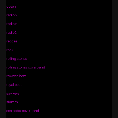
queen
radio 2
radio nl
radio2
reggae
rock
rolling stones
rolling stones coverband
rowwen heze
royal beat
say keys
slamm
sos abba coverband