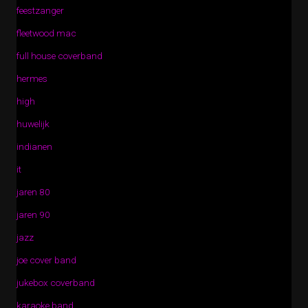
feestzanger
fleetwood mac
full house coverband
hermes
high
huwelijk
indianen
it
jaren 80
jaren 90
jazz
joe cover band
jukebox coverband
karaoke band