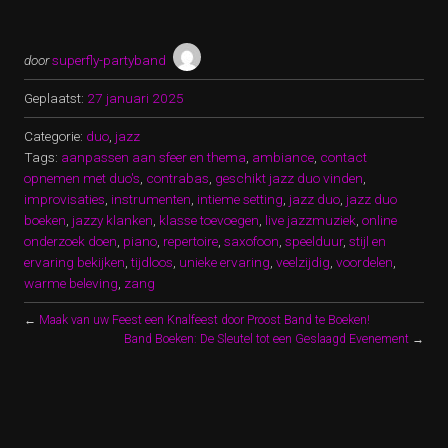
door
superfly-partyband
Geplaatst:
27 januari 2025
Categorie:
duo
,
jazz
Tags:
aanpassen aan sfeer en thema
,
ambiance
,
contact
opnemen met duo's
,
contrabas
,
geschikt jazz duo vinden
,
improvisaties
,
instrumenten
,
intieme setting
,
jazz duo
,
jazz duo
boeken
,
jazzy klanken
,
klasse toevoegen
,
live jazzmuziek
,
online
onderzoek doen
,
piano
,
repertoire
,
saxofoon
,
speelduur
,
stijl en
ervaring bekijken
,
tijdloos
,
unieke ervaring
,
veelzijdig
,
voordelen
,
warme beleving
,
zang
←
Maak van uw Feest een Knalfeest door Proost Band te Boeken!
Band Boeken: De Sleutel tot een Geslaagd Evenement
→