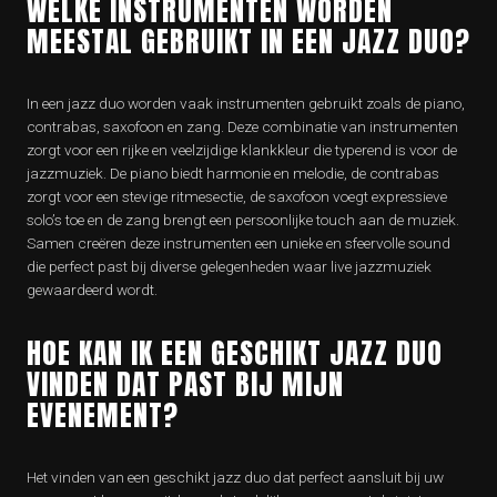
WELKE INSTRUMENTEN WORDEN
MEESTAL GEBRUIKT IN EEN JAZZ DUO?
In een jazz duo worden vaak instrumenten gebruikt zoals de piano,
contrabas, saxofoon en zang. Deze combinatie van instrumenten
zorgt voor een rijke en veelzijdige klankkleur die typerend is voor de
jazzmuziek. De piano biedt harmonie en melodie, de contrabas
zorgt voor een stevige ritmesectie, de saxofoon voegt expressieve
solo’s toe en de zang brengt een persoonlijke touch aan de muziek.
Samen creëren deze instrumenten een unieke en sfeervolle sound
die perfect past bij diverse gelegenheden waar live jazzmuziek
gewaardeerd wordt.
HOE KAN IK EEN GESCHIKT JAZZ DUO
VINDEN DAT PAST BIJ MIJN
EVENEMENT?
Het vinden van een geschikt jazz duo dat perfect aansluit bij uw