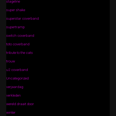
stageline
super shake
superstar coverband
supertramp
switch coverband
toto coverband
tribute to the cats
trouw
u2 coverband
Uncategorized
verjaardag
verkleden
wereld draait door
winter