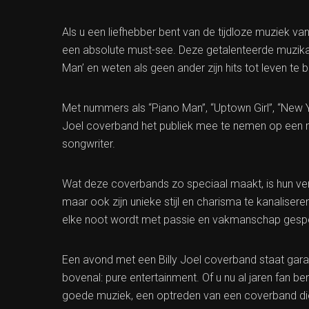
Als u een liefhebber bent van de tijdloze muziek van
een absolute must-see. Deze getalenteerde muzik
Man’ en weten als geen ander zijn hits tot leven te
Met nummers als “Piano Man”, “Uptown Girl”, “New Y
Joel coverband het publiek mee te nemen op een muz
songwriter.
Wat deze coverbands zo speciaal maakt, is hun ver
maar ook zijn unieke stijl en charisma te kanali
elke noot wordt met passie en vakmanschap gespeel
Een avond met een Billy Joel coverband staat gar
bovenal: pure entertainment. Of u nu al jaren fan b
goede muziek, een optreden van een coverband die zij