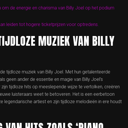
m de energie en charisma van Billy Joel op het podium
kan leiden tot hogere ticketprijzen voor optredens.
TIJDLOZE MUZIEK VAN BILLY
 tijdloze muziek van Billy Joel. Met hun getalenteerde
 als geen ander de essentie en magie van Billy Joel’s
ijn tijdloze hits op meeslepende wijze te vertolken, creëren
 nieuwe luisteraars weet te betoveren. Het is een eerbetoon
e legendarische artiest en zijn tijdloze melodieën in ere houdt