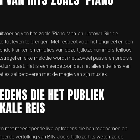
G VAN HITS ZOALS ‘PIANO
tvoering van hits zoals ‘Piano Man’ en ‘Uptown Girl’ de
ze tot leven te brengen. Met respect voor het origineel en een
de klanken en emoties van deze tijdloze nummers feilloos
ekstregel en elke melodie wordt met zoveel passie en precisie
podium staat. Het is een eerbetoon dat niet alleen de fans van
aties zal betoveren met de magie van zijn muziek.
EDENS DIE HET PUBLIEK
KALE REIS
veren met meeslepende live optredens die hen meenemen op
erde vertolking van Billy Joel’s tijdloze hits weten ze de