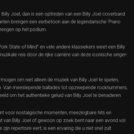
 Billy Joel, dan is een optreden van een Billy Joel coverband
anten brengen een eerbetoon aan de legendarische ‘Piano
 brengen op het podium.
ork State of Mind” en vele andere klassiekers weet een Billy
ikale reis door de rijke carrière van deze iconische singer-
mogen om niet alleen de muziek van Billy Joel te spelen,
seren. Van meeslepende ballades tot opzwepende rocknummers,
d om het authentieke geluid van Billy Joel te benaderen.
ant voor nostalgische momenten, meezingbare hits en
ent van Billy Joel of gewoon op zoek bent naar een avond vol
n repertoire eert, is een ervaring die u niet snel zult