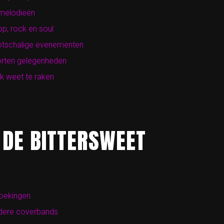
 melodieën
p, rock en soul
ootschalige evenementen
orten gelegenheden
k weet te raken
 DE BITTERSWEET
boekingen
andere coverbands