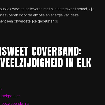
ubliek weet te betoveren met hun bittersweet sound, kijk
u meevoeren door de emotie en energie van deze
t een onvergetelijke gebeurtenis!
RSWEET COVERBAND:
VEELZIJDIGHEID IN ELK
ns
e doelgroepen
en opzwepende hits