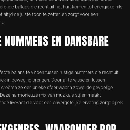
ende ballads die recht uit het hart komen tot energieke hits
 altijd de juiste toon te zetten en zorgt voor een
t.
E NUMMERS EN DANSBARE
cte balans te vinden tussen rustige nummers die recht uit
iek in beweging brengen. Door af te wisselen tussen
creëren ze een unieke sfeer waarin zowel de gevoelige
 Deze harmonieuze mix van muzikale stijlen maakt
e live-act die voor een onvergetelijke ervaring zorgt bij elk
EKGENRES, WAARONDER POP,