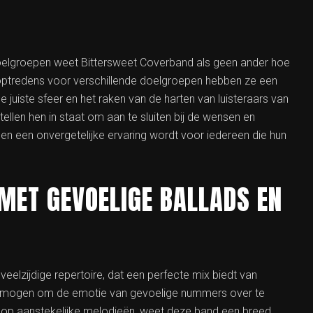
 doelgroepen weet Bittersweet Coverband als geen ander hoe
 optredens voor verschillende doelgroepen hebben ze een
juiste sfeer en het raken van de harten van luisteraars van
tellen hen in staat om aan te sluiten bij de wensen en
en een onvergetelijke ervaring wordt voor iedereen die hun
 MET GEVOELIGE BALLADS EN
eelzijdige repertoire, dat een perfecte mix biedt van
ermogen om de emotie van gevoelige nummers over te
sen op aanstekelijke melodieën, weet deze band een breed