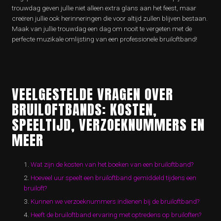
trouwdag geven jullie niet alleen extra glans aan het feest, maar
creëren jullie ook herinneringen die voor altijd zullen blijven bestaan.
Maak van jullie trouwdag een dag om nooit te vergeten met de
perfecte muzikale omlijsting van een professionele bruiloftband!
VEELGESTELDE VRAGEN OVER
BRUILOFTBANDS: KOSTEN,
SPEELTIJD, VERZOEKNUMMERS EN
MEER
Wat zijn de kosten van het boeken van een bruiloftband?
Hoeveel uur speelt een bruiloftband gemiddeld tijdens een
bruiloft?
Kunnen we verzoeknummers indienen bij de bruiloftband?
Heeft de bruiloftband ervaring met optredens op bruiloften?