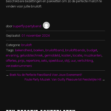
beschikbare bezettingen en pakketten om zo de perfecte match te
vinden voor jullie bruiloft.
door
superfly-partyband
Geplaatst:
01 november 2024
Categorie:
bruiloft
Tags:
bekendheid
,
boeken
,
bruiloftband
,
bruiloftbands
,
budget
,
ervaring
,
geluidstechniek
,
gemiddeld
,
kosten
,
locatie
,
muzikanten
,
offertes
,
prijs
,
repertoire
,
sets
,
speelduur
,
stijl
,
uur
,
verlichting
,
verzoeknummers
←
Boek Nu de Perfecte Feestband Voor Jouw Evenement!
Foute Party Muziek: Van Guilty Pleasure tot Feestelijke Hit
→