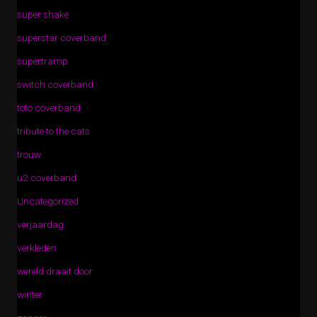
super shake
superstar coverband
supertramp
switch coverband
toto coverband
tribute to the cats
trouw
u2 coverband
Uncategorized
verjaardag
verkleden
wereld draait door
winter