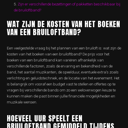
Zijn er verschillende bezettingen of pakketten beschikbaar bij
de bruiloftband?
WAT ZIJN DE KOSTEN VAN HET BOEKEN
VAN EEN BRUILOFTBAND?
Een veelgestelde vraag bij het plannen van een bruiloft is: wat zijn de
kosten van het boeken van een bruiloftband? De prijs voor het
boeken van een bruiloftband kan variëren afhankelijk van
verschillende factoren, zoals de ervaring en bekendheid van de
band, het aantal muzikanten, de speelduur, eventuele extra’s zoals
verlichting en geluidstechniek, en de locatie van het evenement. Het
is belangrijk om vooraf een budget vast te stellen en offertes op te
vragen bij verschillende bands om zo een weloverwogen keuze te
kunnen maken die past binnen jullie financiële mogelijkheden en
muzikale wensen.
HOEVEEL UUR SPEELT EEN
BRUILOFTBAND GEMIDDELD TIJDENS