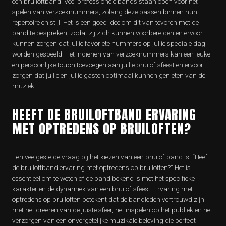
een bruiloftband. Veel professionele bands staan open voor het
spelen van verzoeknummers, zolang deze passen binnen hun
repertoire en stijl. Het is een goed idee om dit van tevoren met de
band te bespreken, zodat zij zich kunnen voorbereiden en ervoor
kunnen zorgen dat jullie favoriete nummers op jullie speciale dag
worden gespeeld. Het indienen van verzoeknummers kan een leuke
en persoonlijke touch toevoegen aan jullie bruiloftsfeest en ervoor
zorgen dat jullie en jullie gasten optimaal kunnen genieten van de
muziek.
HEEFT DE BRUILOFTBAND ERVARING
MET OPTREDENS OP BRUILOFTEN?
Een veelgestelde vraag bij het kiezen van een bruiloftband is: “Heeft
de bruiloftband ervaring met optredens op bruiloften?” Het is
essentieel om te weten of de band bekend is met het specifieke
karakter en de dynamiek van een bruiloftsfeest. Ervaring met
optredens op bruiloften betekent dat de bandleden vertrouwd zijn
met het creëren van de juiste sfeer, het inspelen op het publiek en het
verzorgen van een onvergetelijke muzikale beleving die perfect