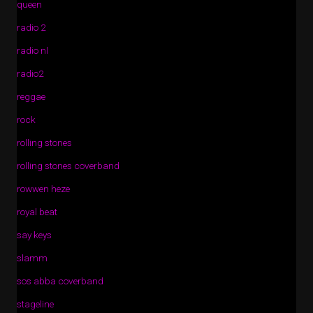
queen
radio 2
radio nl
radio2
reggae
rock
rolling stones
rolling stones coverband
rowwen heze
royal beat
say keys
slamm
sos abba coverband
stageline