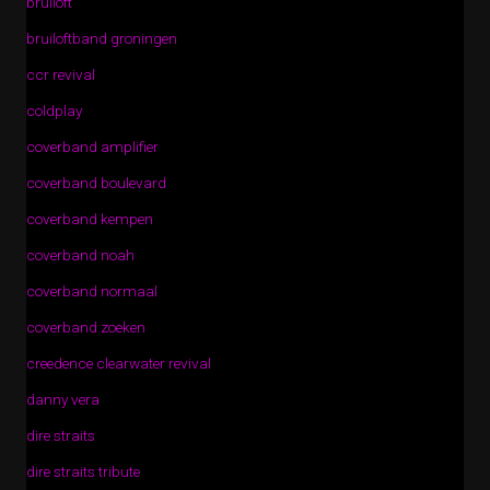
bruiloft
bruiloftband groningen
ccr revival
coldplay
coverband amplifier
coverband boulevard
coverband kempen
coverband noah
coverband normaal
coverband zoeken
creedence clearwater revival
danny vera
dire straits
dire straits tribute