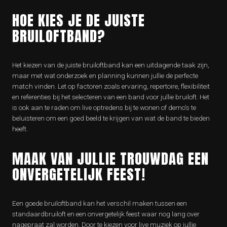
HOE KIES JE DE JUISTE
BRUILOFTBAND?
Het kiezen van de juiste bruiloftband kan een uitdagende taak zijn,
maar met wat onderzoek en planning kunnen jullie de perfecte
match vinden. Let op factoren zoals ervaring, repertoire, flexibiliteit
en referenties bij het selecteren van een band voor jullie bruiloft. Het
is ook aan te raden om live optredens bij te wonen of demo’s te
beluisteren om een goed beeld te krijgen van wat de band te bieden
heeft.
MAAK VAN JULLIE TROUWDAG EEN
ONVERGETELIJK FEEST!
Een goede bruiloftband kan het verschil maken tussen een
standaardbruiloft en een onvergetelijk feest waar nog lang over
nagepraat zal worden. Door te kiezen voor live muziek op jullie