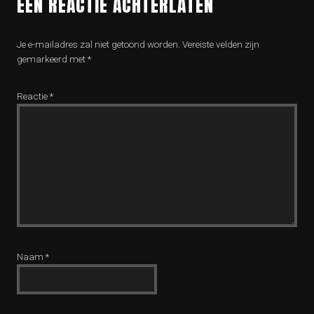
EEN REACTIE ACHTERLATEN
Je e-mailadres zal niet getoond worden.
Vereiste velden zijn
gemarkeerd met
*
Reactie
*
Naam
*