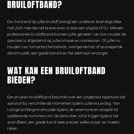
BRUILOFTBAND?
Een live band op jullie bruiloft brengt een unieke en levendige sfeer
met zich mee die niet te evenaren is door een playlist of DJ. Met een
professionele bruiloftband kunnen jullie genieten van live muziek die
speciaal is afgestemd op jullie smaak en voorkeuren. Of jullie nu
houden van romantische ballads, swingende hits of opzwepende
dansmuziek, een goede band kan het allemaal verzorgen.
WAT KAN EEN BRUILOFTBAND
BIEDEN?
Een ervaren bruiloftband beschikt over een uitgebreid repertoire dat
aansluit bij verschillende momenten tijdens jullie trouwdag. Van
rustige achtergrondmuziek tijdens de ceremonie en receptie tot
spetterende nummers om de dansvloer vol te krijgen tijdens het
avondfeest, een goede band weet precies welke snaar ze moeten
raken.