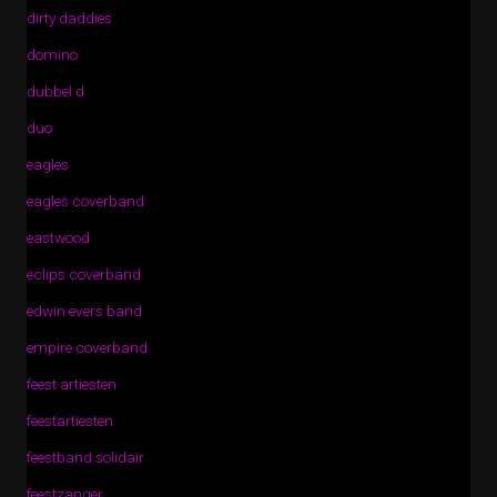
dirty daddies
domino
dubbel d
duo
eagles
eagles coverband
eastwood
eclips coverband
edwin evers band
empire coverband
feest artiesten
feestartiesten
feestband solidair
feestzanger