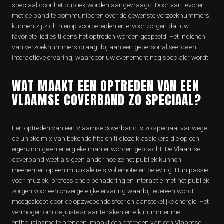
speciaal door het publiek worden aangevraagd. Door van tevoren
met de band te communiceren over de gewenste verzoeknummers,
kunnen zij zich hierop voorbereiden en ervoor zorgen dat uw
favoriete liedjes tijdens het optreden worden gespeeld. Het indienen
van verzoeknummers draagt bij aan een gepersonaliseerde en
interactieve ervaring, waardoor uw evenement nog specialer wordt.
WAT MAAKT EEN OPTREDEN VAN EEN
VLAAMSE COVERBAND ZO SPECIAAL?
Een optreden van een Vlaamse coverband is zo speciaal vanwege
de unieke mix van bekende hits en tijdloze klassiekers die op een
eigenzinnige en energieke manier worden gebracht. De Vlaamse
coverband weet als geen ander hoe ze het publiek kunnen
meenemen op een muzikale reis vol emotie en beleving. Hun passie
voor muziek, professionele benadering en interactie met het publiek
zorgen voor een onvergetelijke ervaring waarbij iedereen wordt
meegesleept door de opzwepende sfeer en aanstekelijke energie. Het
vermogen om de juiste snaar te raken en elk nummer met
enthousiasme te brengen, maakt een optreden van een Vlaamse