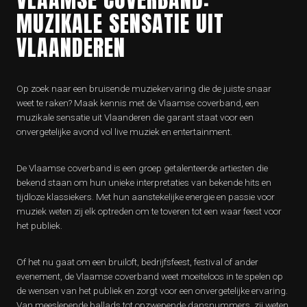
MUZIKALE SENSATIE UIT
VLAANDEREN
Op zoek naar een bruisende muziekervaring die de juiste snaar
weet te raken? Maak kennis met de Vlaamse coverband, een
muzikale sensatie uit Vlaanderen die garant staat voor een
onvergetelijke avond vol live muziek en entertainment.
De Vlaamse coverband is een groep getalenteerde artiesten die
bekend staan om hun unieke interpretaties van bekende hits en
tijdloze klassiekers. Met hun aanstekelijke energie en passie voor
muziek weten zij elk optreden om te toveren tot een waar feest voor
het publiek.
Of het nu gaat om een bruiloft, bedrijfsfeest, festival of ander
evenement, de Vlaamse coverband weet moeiteloos in te spelen op
de wensen van het publiek en zorgt voor een onvergetelijke ervaring.
Van meeslepende ballads tot opzwepende dansnummers, zij weten