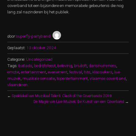
coverband tot een bijzondere en memorabele gebeurtenis die nog
lang zal nazinderen bij het publiek.
door
superfly-partyband
Geplaatst:
13 oktober 2024
Categorie:
Uncategorized
Tags:
ballads
,
bedrijfsfeest
,
beleving
,
bruiloft
,
dansnummers
,
emotie
,
entertainment
,
evenement
,
festival
,
hits
,
klassiekers
,
live
muziek
,
muzikale sensatie
,
topentertainment
,
vlaamse coverband
,
vlaanderen
←
Spektakel van Muzikaal Talent: Clash of the Coverbands 2018
De Magie van Live Muziek: De Kunst van een Coverband
→