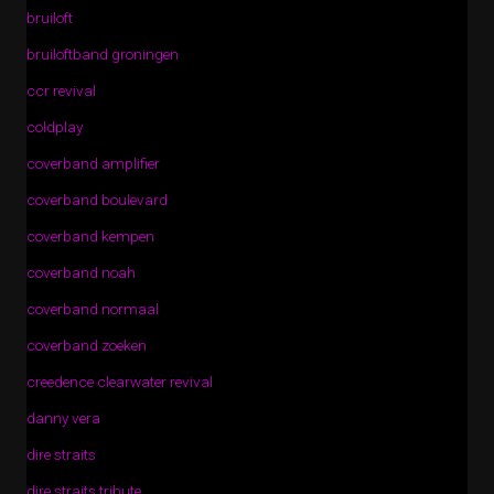
bruiloft
bruiloftband groningen
ccr revival
coldplay
coverband amplifier
coverband boulevard
coverband kempen
coverband noah
coverband normaal
coverband zoeken
creedence clearwater revival
danny vera
dire straits
dire straits tribute