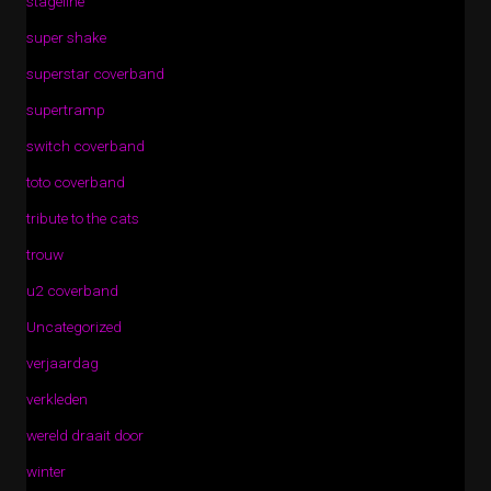
stageline
super shake
superstar coverband
supertramp
switch coverband
toto coverband
tribute to the cats
trouw
u2 coverband
Uncategorized
verjaardag
verkleden
wereld draait door
winter