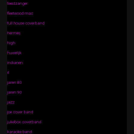
feestzanger
fleetwood mac
full house coverband
hermes
high
huwelijk
indianen
it
jaren 80
jaren 90
jazz
joe cover band
jukebox coverband
karaoke band