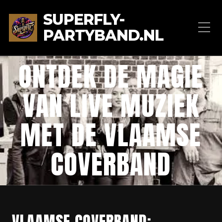
SUPERFLY-
PARTYBAND.NL
ONTDEK DE MAGIE
VAN LIVE MUZIEK
MET DE VLAAMSE
COVERBAND
VLAAMSE COVERBAND: