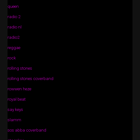
queen
radio 2
radio nl
radio2
reggae
rock
rolling stones
rolling stones coverband
rowwen heze
royal beat
say keys
slamm
sos abba coverband