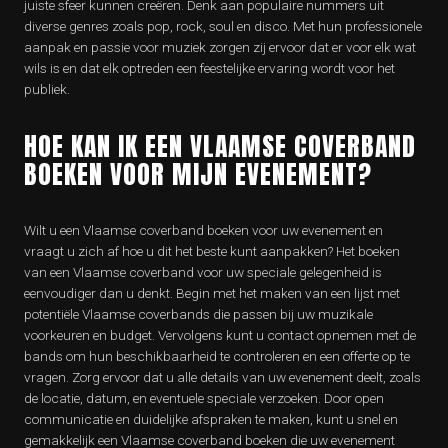
juiste sfeer kunnen creëren. Denk aan populaire nummers uit
diverse genres zoals pop, rock, soul en disco. Met hun professionele
aanpak en passie voor muziek zorgen zij ervoor dat er voor elk wat
wils is en dat elk optreden een feestelijke ervaring wordt voor het
publiek.
HOE KAN IK EEN VLAAMSE COVERBAND
BOEKEN VOOR MIJN EVENEMENT?
Wilt u een Vlaamse coverband boeken voor uw evenement en
vraagt u zich af hoe u dit het beste kunt aanpakken? Het boeken
van een Vlaamse coverband voor uw speciale gelegenheid is
eenvoudiger dan u denkt. Begin met het maken van een lijst met
potentiële Vlaamse coverbands die passen bij uw muzikale
voorkeuren en budget. Vervolgens kunt u contact opnemen met de
bands om hun beschikbaarheid te controleren en een offerte op te
vragen. Zorg ervoor dat u alle details van uw evenement deelt, zoals
de locatie, datum, en eventuele speciale verzoeken. Door open
communicatie en duidelijke afspraken te maken, kunt u snel en
gemakkelijk een Vlaamse coverband boeken die uw evenement