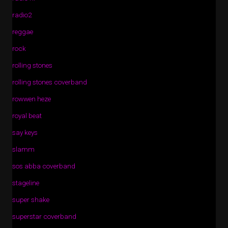
radio2
reggae
rock
rolling stones
rolling stones coverband
rowwen heze
royal beat
say keys
slamm
sos abba coverband
stageline
super shake
superstar coverband