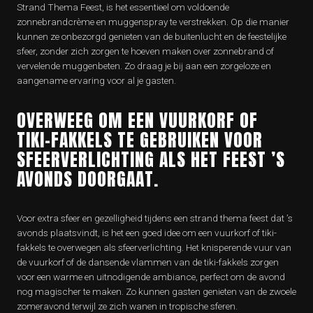
Strand Thema Feest, is het essentieel om voldoende
zonnebrandcrème en muggenspray te verstrekken. Op die manier
kunnen ze onbezorgd genieten van de buitenlucht en de feestelijke
sfeer, zonder zich zorgen te hoeven maken over zonnebrand of
vervelende muggenbeten. Zo draag je bij aan een zorgeloze en
aangename ervaring voor al je gasten.
OVERWEEG OM EEN VUURKORF OF
TIKI-FAKKELS TE GEBRUIKEN VOOR
SFEERVERLICHTING ALS HET FEEST ’S
AVONDS DOORGAAT.
Voor extra sfeer en gezelligheid tijdens een strand thema feest dat ’s
avonds plaatsvindt, is het een goed idee om een vuurkorf of tiki-
fakkels te overwegen als sfeerverlichting. Het knisperende vuur van
de vuurkorf of de dansende vlammen van de tiki-fakkels zorgen
voor een warme en uitnodigende ambiance, perfect om de avond
nog magischer te maken. Zo kunnen gasten genieten van de zwoele
zomeravond terwijl ze zich wanen in tropische sferen.