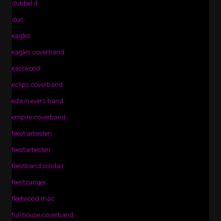
dubbel d
duo
eagles
eagles coverband
eastwood
eclips coverband
edwin evers band
empire coverband
feest artiesten
feestartiesten
feestband solidair
feestzanger
fleetwood mac
full house coverband