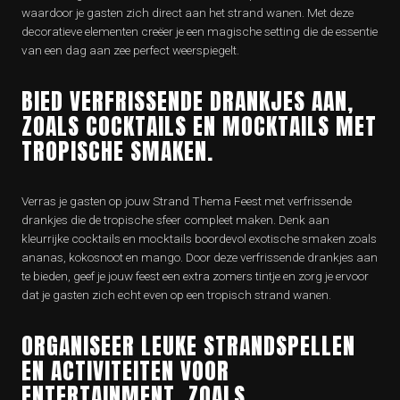
waardoor je gasten zich direct aan het strand wanen. Met deze
decoratieve elementen creëer je een magische setting die de essentie
van een dag aan zee perfect weerspiegelt.
BIED VERFRISSENDE DRANKJES AAN,
ZOALS COCKTAILS EN MOCKTAILS MET
TROPISCHE SMAKEN.
Verras je gasten op jouw Strand Thema Feest met verfrissende
drankjes die de tropische sfeer compleet maken. Denk aan
kleurrijke cocktails en mocktails boordevol exotische smaken zoals
ananas, kokosnoot en mango. Door deze verfrissende drankjes aan
te bieden, geef je jouw feest een extra zomers tintje en zorg je ervoor
dat je gasten zich echt even op een tropisch strand wanen.
ORGANISEER LEUKE STRANDSPELLEN
EN ACTIVITEITEN VOOR
ENTERTAINMENT, ZOALS