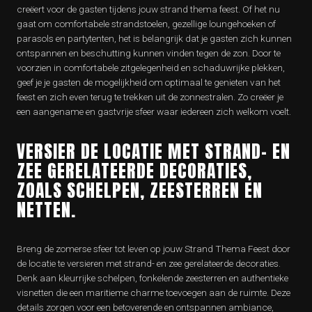
creëert voor de gasten tijdens jouw strand thema feest. Of het nu
gaat om comfortabele strandstoelen, gezellige loungehoeken of
parasols en partytenten, het is belangrijk dat je gasten zich kunnen
ontspannen en beschutting kunnen vinden tegen de zon. Door te
voorzien in comfortabele zitgelegenheid en schaduwrijke plekken,
geef je je gasten de mogelijkheid om optimaal te genieten van het
feest en zich even terug te trekken uit de zonnestralen. Zo creëer je
een aangename en gastvrije sfeer waar iedereen zich welkom voelt.
VERSIER DE LOCATIE MET STRAND- EN
ZEE GERELATEERDE DECORATIES,
ZOALS SCHELPEN, ZEESTERREN EN
NETTEN.
Breng de zomerse sfeer tot leven op jouw Strand Thema Feest door
de locatie te versieren met strand- en zee gerelateerde decoraties.
Denk aan kleurrijke schelpen, fonkelende zeesterren en authentieke
visnetten die een maritieme charme toevoegen aan de ruimte. Deze
details zorgen voor een betoverende en ontspannen ambiance,