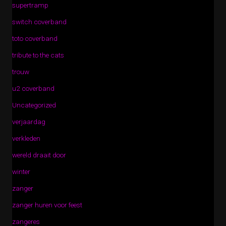
supertramp
switch coverband
toto coverband
tribute to the cats
trouw
u2 coverband
Uncategorized
verjaardag
verkleden
wereld draait door
winter
zanger
zanger huren voor feest
zangeres