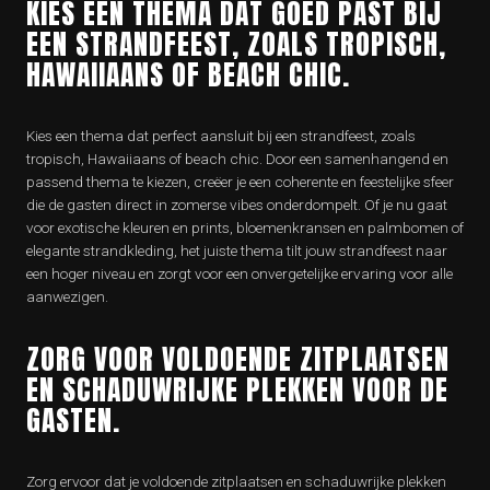
KIES EEN THEMA DAT GOED PAST BIJ
EEN STRANDFEEST, ZOALS TROPISCH,
HAWAIIAANS OF BEACH CHIC.
Kies een thema dat perfect aansluit bij een strandfeest, zoals
tropisch, Hawaiiaans of beach chic. Door een samenhangend en
passend thema te kiezen, creëer je een coherente en feestelijke sfeer
die de gasten direct in zomerse vibes onderdompelt. Of je nu gaat
voor exotische kleuren en prints, bloemenkransen en palmbomen of
elegante strandkleding, het juiste thema tilt jouw strandfeest naar
een hoger niveau en zorgt voor een onvergetelijke ervaring voor alle
aanwezigen.
ZORG VOOR VOLDOENDE ZITPLAATSEN
EN SCHADUWRIJKE PLEKKEN VOOR DE
GASTEN.
Zorg ervoor dat je voldoende zitplaatsen en schaduwrijke plekken