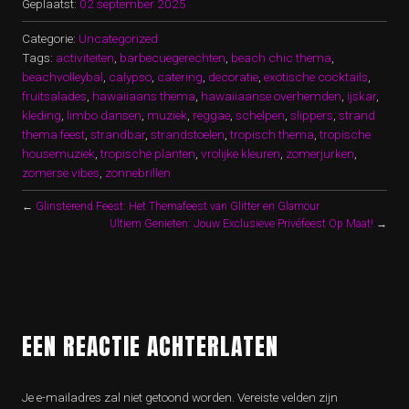
Geplaatst:
02 september 2025
Categorie:
Uncategorized
Tags:
activiteiten
,
barbecuegerechten
,
beach chic thema
,
beachvolleybal
,
calypso
,
catering
,
decoratie
,
exotische cocktails
,
fruitsalades
,
hawaiiaans thema
,
hawaiiaanse overhemden
,
ijskar
,
kleding
,
limbo dansen
,
muziek
,
reggae
,
schelpen
,
slippers
,
strand
thema feest
,
strandbar
,
strandstoelen
,
tropisch thema
,
tropische
housemuziek
,
tropische planten
,
vrolijke kleuren
,
zomerjurken
,
zomerse vibes
,
zonnebrillen
←
Glinsterend Feest: Het Themafeest van Glitter en Glamour
Ultiem Genieten: Jouw Exclusieve Privéfeest Op Maat!
→
EEN REACTIE ACHTERLATEN
Je e-mailadres zal niet getoond worden.
Vereiste velden zijn