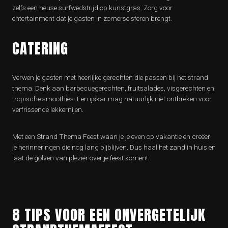
zelfs een heuse surfwedstrijd op kunstgras. Zorg voor
entertainment dat je gasten in zomerse sferen brengt.
CATERING
Verwen je gasten met heerlijke gerechten die passen bij het strand
thema. Denk aan barbecuegerechten, fruitsalades, visgerechten en
tropische smoothies. Een ijskar mag natuurlijk niet ontbreken voor
verfrissende lekkernijen.
Met een Strand Thema Feest waan je je even op vakantie en creëer
je herinneringen die nog lang bijblijven. Dus haal het zand in huis en
laat de golven van plezier over je feest komen!
8 TIPS VOOR EEN ONVERGETELIJK