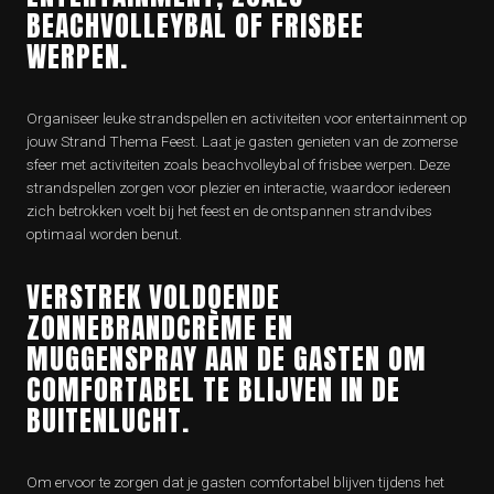
BEACHVOLLEYBAL OF FRISBEE
WERPEN.
Organiseer leuke strandspellen en activiteiten voor entertainment op
jouw Strand Thema Feest. Laat je gasten genieten van de zomerse
sfeer met activiteiten zoals beachvolleybal of frisbee werpen. Deze
strandspellen zorgen voor plezier en interactie, waardoor iedereen
zich betrokken voelt bij het feest en de ontspannen strandvibes
optimaal worden benut.
VERSTREK VOLDOENDE
ZONNEBRANDCRÈME EN
MUGGENSPRAY AAN DE GASTEN OM
COMFORTABEL TE BLIJVEN IN DE
BUITENLUCHT.
Om ervoor te zorgen dat je gasten comfortabel blijven tijdens het