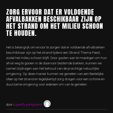
ZORG ERVOOR DAT ER VOLDOENDE
AFVALBAKKEN BESCHIKBAAR ZIJN OP
HET STRAND OM HET MILIEU SCHOON
TE HOUDEN.
Het is belangrijk om ervoor te zorgen dat er voldoende afvalbakken
beschikbaar zijn op het strand tijdens een Strand Thema Feest,
zodat het milieu schoon blijft. Door gasten aan te moedigen om hun
afval weg te gooien in de daarvoor bestemde bakken, kunnen we
samen bijdragen aan het behoud van de prachtige natuurlijke
omgeving. Op deze manier kunnen we genieten van een feestelijke
sfeer op het strand en tegelijkertijd zorg dragen voor een schone en
duurzame omgeving voor iedereen om van te genieten.
door
superfly-partyband