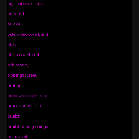
big deal coverband
billboard
billy joel
bittersweet coverband
blues
blush coverband
bob marley
boekingsbureau
brabant
broadway coverband
bruce springsteen
bruiloft
bruiloftband groningen
ccr revival