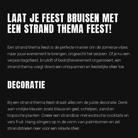
LAAT JE FEEST BRUISEN MET
EEN STRAND THEMA FEEST!
Een strand thema feest is de perfecte manier om de zomerse vibes
naar jouw evenement te brengen, ongeacht het seizoen. Of je nu een
verjaardagsfeest, bruiloft of bedrijfsevenement organiseert, een
strand thema voegt direct een ontspannen en feestelijke sfeer toe.
DECORATIE
Bij een strand thema feest draait alles om de juiste decoratie. Denk
aan vrolijke kleuren zoals blauw en geel, schelpen, zand en
tropische planten. Creëer een strandbar met exotische cocktails en
vers fruit. Hang slingers op in de vorm van palmbomen en zet
strandstoelen neer voor een relaxte sfeer.