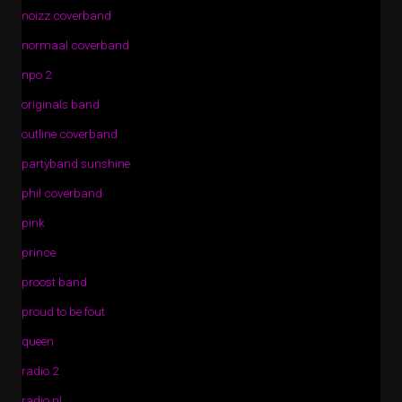
noizz coverband
normaal coverband
npo 2
originals band
outline coverband
partyband sunshine
phil coverband
pink
prince
proost band
proud to be fout
queen
radio 2
radio nl