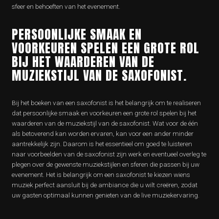
sfeer en behoeften van het evenement.
PERSOONLIJKE SMAAK EN
VOORKEUREN SPELEN EEN GROTE ROL
BIJ HET WAARDEREN VAN DE
MUZIEKSTIJL VAN DE SAXOFONIST.
Bij het boeken van een saxofonist is het belangrijk om te realiseren
dat persoonlijke smaak en voorkeuren een grote rol spelen bij het
waarderen van de muziekstijl van de saxofonist. Wat voor de één
als betoverend kan worden ervaren, kan voor een ander minder
aantrekkelijk zijn. Daarom is het essentieel om goed te luisteren
naar voorbeelden van de saxofonist zijn werk en eventueel overleg te
plegen over de gewenste muziekstijlen en sferen die passen bij uw
evenement. Het is belangrijk om een saxofonist te kiezen wiens
muziek perfect aansluit bij de ambiance die u wilt creëren, zodat
uw gasten optimaal kunnen genieten van de live muziekervaring.