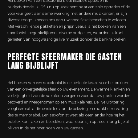
Het boeken van een saxofonist biedt flexibele opties en is
budgetvriendelijk. Of u nu op zoek bent naar een solo-optreden of de
voorkeur geeft aan samenwerking met andere muzikanten, er zijn
diverse mogelijkheden om aan uw specifieke behoeften te voldoen.
Met verschillende pakketten en prijsniveaus is het boeken van een
saxofonist toegankelijk voor diverse budgetten, waardoor u kunt
genieten van hoogwaardige live muziek zonder de bank te breken.
PERFECTE SFEERMAKER DIE GASTEN
LANG BIJBLIJFT
Het boeken van een saxofonist is de perfecte keuze voor het creëren
van een onvergetelijke sfeer op uw evenement. De warme klanken en
veelzijdigheid van de saxofoon zorgen ervoor dat uw gasten worden
betoverd en meegenomen op een muzikale reis. De live uitvoering
voegt een extra dimensie toe aan de beleving en maakt de ervaring
des te memorabel. Een saxofonist weet als geen ander hoe hij het
publiek kan raken en betrekken, waardoor zijn optreden lang bij zal
blijven in de herinneringen van uw gasten.