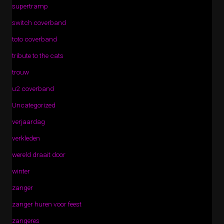
supertramp
switch coverband
toto coverband
tribute to the cats
trouw
u2 coverband
Uncategorized
verjaardag
verkleden
wereld draait door
winter
zanger
zanger huren voor feest
zangeres