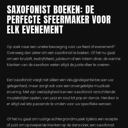
SAXOFONIST BOEKEN: DE
PERFECTE SFEERMAKER VOOR
ELK EVENEMENT
Op zoek naar een unieke toevoeging voor uw feest of evenement?
Overweeg dan zeker om een saxofonist te boeken. Of het nu gaat
om een bruiloft, bedrijfsfeest, jubileum of een intiem diner, de warme
klanken van de saxofoon weten altijd de juiste sfeer te creëren.
Een saxofonist voegt niet alleen een vleugje elegantie toe aan uw
gelegenheid, maar zorgt ook voor een onvergetelijke muzikale
ervaring. Met zijn veelzijdigheid kan een saxofonist verschillende
muziekstijlen spelen, van jazz en soul tot pop en dance. Hierdoor is
er altijd wel iets passends te vinden voor uw specifieke wensen.
Of het nu gaat om rustige achtergrondmuziek tijdens een receptie
of juist om opzwepende klanken op de dansvloer, een saxofonist