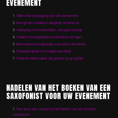
EVENEMENT
Sfeervolle toevoeging aan elk evenement
Brengt een unieke en elegante ambiance
Veelzijdig in muziekstijlen, van jazz tot pop
Creëert onvergetelijke muzikale ervaringen
Betoverend live optreden voor extra dimensie
Flexibele opties en budgetvriendelijk
Perfecte sfeermaker die gasten lang bijblijft
NADELEN VAN HET BOEKEN VAN EEN
SAXOFONIST VOOR UW EVENEMENT
Kan duur zijn, vooral bij het boeken van een ervaren
saxofonist.