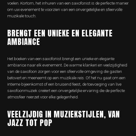
voelen. Kortom, het inhuren van een saxofonist is de perfecte manier
om uw evenement te voorzien van een onvergetelijke en sfeervolle
muzikale touch.
BRENGT EEN UNIEKE EN ELEGANTE
AMBIANCE
Het boeken van een saxofonist brengt een unieke en elegante
ambiance naar elk evenement. De warme klanken en veelzijdigheid
van de saxofoon zorgen voor een sfeervolle omgeving die gasten
betovert en meeneemt op een muzikale reis. Of het nu gaat om een
intieme bijeenkomst of een bruisend feest, de toevoeging van live
saxofoonmuziek creëert een onvergetelijke ervaring die de perfecte
atmosfeer neerzet voor elke gelegenheid.
VEELZIJDIG IN MUZIEKSTIJLEN, VAN
JAZZ TOT POP