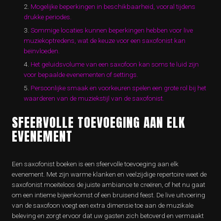
Mogelijke beperkingen in beschikbaarheid, vooral tijdens
drukke periodes.
Sommige locaties kunnen beperkingen hebben voor live
muziekoptredens, wat de keuze voor een saxofonist kan
beïnvloeden.
Het geluidsvolume van een saxofoon kan soms te luid zijn
voor bepaalde evenementen of settings.
Persoonlijke smaak en voorkeuren spelen een grote rol bij het
waarderen van de muziekstijl van de saxofonist.
SFEERVOLLE TOEVOEGING AAN ELK
EVENEMENT
Een saxofonist boeken is een sfeervolle toevoeging aan elk
evenement. Met zijn warme klanken en veelzijdige repertoire weet de
saxofonist moeiteloos de juiste ambiance te creëren, of het nu gaat
om een intieme bijeenkomst of een bruisend feest. De live uitvoering
van de saxofoon voegt een extra dimensie toe aan de muzikale
beleving en zorgt ervoor dat uw gasten zich betoverd en vermaakt