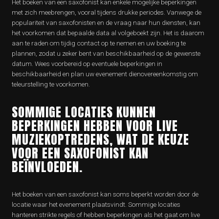
Het boeken van een saxofonist kan enkele mogelijke beperkingen
met zich meebrengen, vooral tijdens drukke periodes. Vanwege de
populariteit van saxofonisten en de vraag naar hun diensten, kan
het voorkomen dat bepaalde data al volgeboekt zijn. Het is daarom
aan te raden om tijdig contact op te nemen en uw boeking te
plannen, zodat u zeker bent van beschikbaarheid op de gewenste
datum. Wees voorbereid op eventuele beperkingen in
beschikbaarheid en plan uw evenement dienovereenkomstig om
teleurstelling te voorkomen.
SOMMIGE LOCATIES KUNNEN
BEPERKINGEN HEBBEN VOOR LIVE
MUZIEKOPTREDENS, WAT DE KEUZE
VOOR EEN SAXOFONIST KAN
BEÏNVLOEDEN.
Het boeken van een saxofonist kan soms beperkt worden door de
locatie waar het evenement plaatsvindt. Sommige locaties
hanteren strikte regels of hebben beperkingen als het gaat om live