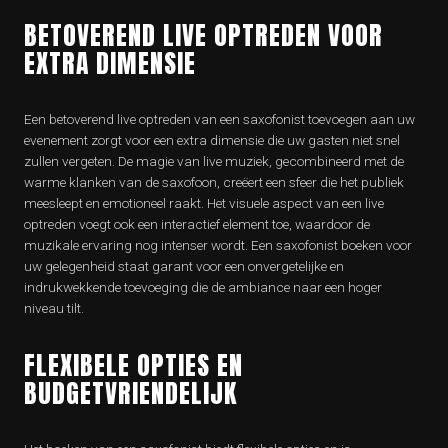
BETOVEREND LIVE OPTREDEN VOOR
EXTRA DIMENSIE
Een betoverend live optreden van een saxofonist toevoegen aan uw
evenement zorgt voor een extra dimensie die uw gasten niet snel
zullen vergeten. De magie van live muziek, gecombineerd met de
warme klanken van de saxofoon, creëert een sfeer die het publiek
meesleept en emotioneel raakt. Het visuele aspect van een live
optreden voegt ook een interactief element toe, waardoor de
muzikale ervaring nog intenser wordt. Een saxofonist boeken voor
uw gelegenheid staat garant voor een onvergetelijke en
indrukwekkende toevoeging die de ambiance naar een hoger
niveau tilt.
FLEXIBELE OPTIES EN
BUDGETVRIENDELIJK