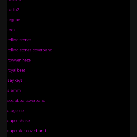
radio2
reggae
rock
rolling stones
rolling stones coverband
rowwen heze
royal beat
say keys
slamm
sos abba coverband
stageline
super shake
superstar coverband