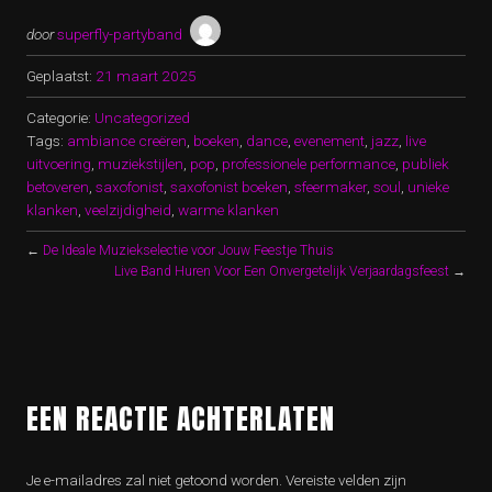
door
superfly-partyband
Geplaatst:
21 maart 2025
Categorie:
Uncategorized
Tags:
ambiance creëren
,
boeken
,
dance
,
evenement
,
jazz
,
live
uitvoering
,
muziekstijlen
,
pop
,
professionele performance
,
publiek
betoveren
,
saxofonist
,
saxofonist boeken
,
sfeermaker
,
soul
,
unieke
klanken
,
veelzijdigheid
,
warme klanken
←
De Ideale Muziekselectie voor Jouw Feestje Thuis
Live Band Huren Voor Een Onvergetelijk Verjaardagsfeest
→
EEN REACTIE ACHTERLATEN
Je e-mailadres zal niet getoond worden.
Vereiste velden zijn