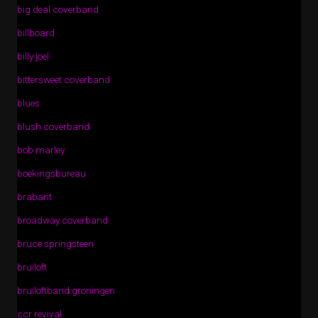
big deal coverband
billboard
billy joel
bittersweet coverband
blues
blush coverband
bob marley
boekingsbureau
brabant
broadway coverband
bruce springsteen
bruiloft
bruiloftband groningen
ccr revival