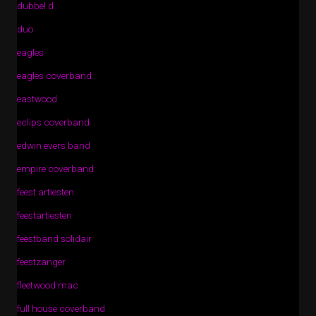
dubbel d
duo
eagles
eagles coverband
eastwood
eclips coverband
edwin evers band
empire coverband
feest artiesten
feestartiesten
feestband solidair
feestzanger
fleetwood mac
full house coverband