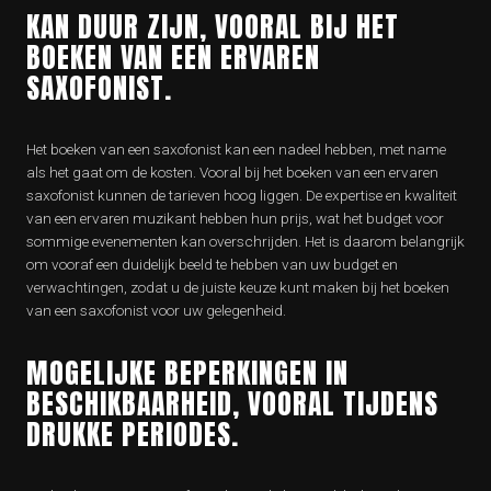
KAN DUUR ZIJN, VOORAL BIJ HET
BOEKEN VAN EEN ERVAREN
SAXOFONIST.
Het boeken van een saxofonist kan een nadeel hebben, met name
als het gaat om de kosten. Vooral bij het boeken van een ervaren
saxofonist kunnen de tarieven hoog liggen. De expertise en kwaliteit
van een ervaren muzikant hebben hun prijs, wat het budget voor
sommige evenementen kan overschrijden. Het is daarom belangrijk
om vooraf een duidelijk beeld te hebben van uw budget en
verwachtingen, zodat u de juiste keuze kunt maken bij het boeken
van een saxofonist voor uw gelegenheid.
MOGELIJKE BEPERKINGEN IN
BESCHIKBAARHEID, VOORAL TIJDENS
DRUKKE PERIODES.