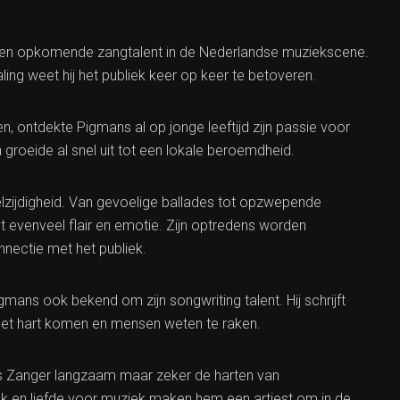
 een opkomende zangtalent in de Nederlandse muziekscene.
ling weet hij het publiek keer op keer te betoveren.
, ontdekte Pigmans al op jonge leeftijd zijn passie voor
n groeide al snel uit tot een lokale beroemdheid.
elzijdigheid. Van gevoelige ballades tot opzwepende
 evenveel flair en emotie. Zijn optredens worden
ectie met het publiek.
mans ook bekend om zijn songwriting talent. Hij schrijft
 het hart komen en mensen weten te raken.
s Zanger langzaam maar zeker de harten van
vak en liefde voor muziek maken hem een artiest om in de