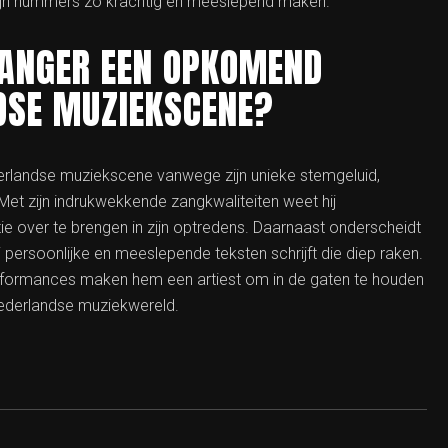
zijn nummers zo krachtig en meeslepend maken.
ANGER EEN OPKOMEND
NDSE MUZIEKSCENE?
rlandse muziekscene vanwege zijn unieke stemgeluid,
 Met zijn indrukwekkende zangkwaliteiten weet hij
ie over te brengen in zijn optredens. Daarnaast onderscheidt
ij persoonlijke en meeslepende teksten schrijft die diep raken.
 performances maken hem een artiest om in de gaten te houden
 Nederlandse muziekwereld.