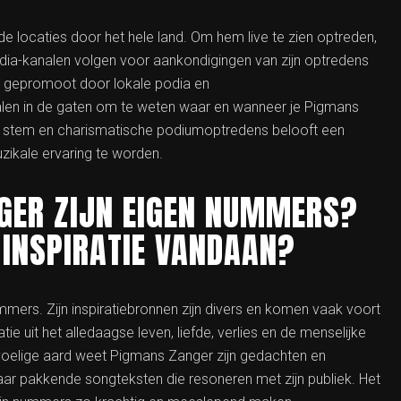
e locaties door het hele land. Om hem live te zien optreden,
media-kanalen volgen voor aankondigingen van zijn optredens
k gepromoot door lokale podia en
len in de gaten om te weten waar en wanneer je Pigmans
e stem en charismatische podiumoptredens belooft een
ikale ervaring te worden.
GER ZIJN EIGEN NUMMERS?
 INSPIRATIE VANDAAN?
mmers. Zijn inspiratiebronnen zijn divers en komen vaak voort
atie uit het alledaagse leven, liefde, verlies en de menselijke
evoelige aard weet Pigmans Zanger zijn gedachten en
aar pakkende songteksten die resoneren met zijn publiek. Het