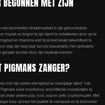
R BEGONNEN MET ZIJN
s een bescheiden straatmuzikant in zijn geboortedorp
oor muziek en begon hij zijn talent te ontwikkelen door op te
mgeluid en charisma wist hij al snel lokale bekendheid te
voor stap zijn weg naar succes bewandeld, met optredens
e geraakt worden door zijn muzikale kunsten.
T PIGMANS ZANGER?
 met zijn unieke stemgeluid en veelzijdige talent. Van
igmans weet moeiteloos verschillende muziekstijlen te
vat onder andere pop, rock, soul en zelfs countrymuziek. Met
nger keer op keer het publiek te verrassen en te betoveren