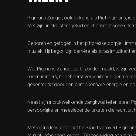
Pigmans Zanger, ook bekend als Piet Pigmans, is
Met zijn unieke stemgeluid en charismatische uitstra
Geboren en getogen in het pittoreske dorpje Limmen
muziek. Hij begon zijn carrière als straatmuzikant e
Wat Pigmans Zanger zo bijzonder maakt, is zijn ve
rocknummers, hij beheerst verschillende genres met
gekenmerkt door een onmiskenbare energie en conn
Naast zijn indrukwekkende zangkwaliteiten staat Pig
persoonlijke en meeslepende teksten die recht uit
Met optredens door het hele land verovert Pigman
muziekliefhebbers overal. Zijn toewijding aan zijn 