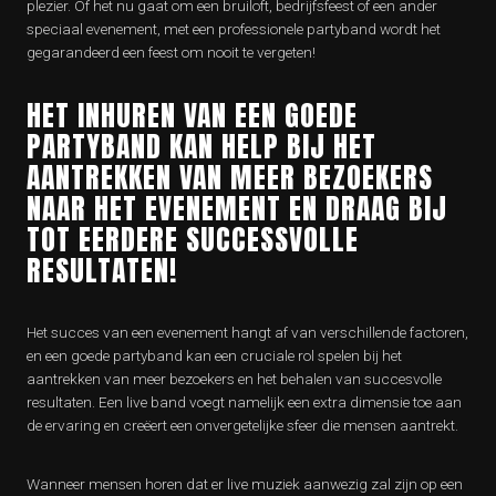
plezier. Of het nu gaat om een bruiloft, bedrijfsfeest of een ander
speciaal evenement, met een professionele partyband wordt het
gegarandeerd een feest om nooit te vergeten!
HET INHUREN VAN EEN GOEDE
PARTYBAND KAN HELP BIJ HET
AANTREKKEN VAN MEER BEZOEKERS
NAAR HET EVENEMENT EN DRAAG BIJ
TOT EERDERE SUCCESSVOLLE
RESULTATEN!
Het succes van een evenement hangt af van verschillende factoren,
en een goede partyband kan een cruciale rol spelen bij het
aantrekken van meer bezoekers en het behalen van succesvolle
resultaten. Een live band voegt namelijk een extra dimensie toe aan
de ervaring en creëert een onvergetelijke sfeer die mensen aantrekt.
Wanneer mensen horen dat er live muziek aanwezig zal zijn op een