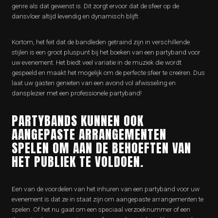
genre als dat gewenst is. Dit zorgt ervoor dat de sfeer op de
dansvloer altijd levendig en dynamisch blijft.
Kortom, het feit dat de bandleden getraind zijn in verschillende
stijlen is een groot pluspunt bij het boeken van een partyband voor
uw evenement. Het biedt veel variatie in de muziek die wordt
gespeeld en maakt het mogelijk om de perfecte sfeer te creëren. Dus
laat uw gasten genieten van een avond vol afwisseling en
dansplezier met een professionele partyband!
PARTYBANDS KUNNEN OOK
AANGEPASTE ARRANGEMENTEN
SPELEN OM AAN DE BEHOEFTEN VAN
HET PUBLIEK TE VOLDOEN.
Een van de voordelen van het inhuren van een partyband voor uw
evenement is dat ze in staat zijn om aangepaste arrangementen te
spelen. Of het nu gaat om een speciaal verzoeknummer of een