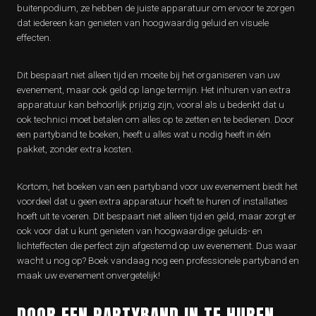
buitenpodium, ze hebben de juiste apparatuur om ervoor te zorgen
dat iedereen kan genieten van hoogwaardig geluid en visuele
effecten.
Dit bespaart niet alleen tijd en moeite bij het organiseren van uw
evenement, maar ook geld op lange termijn. Het inhuren van extra
apparatuur kan behoorlijk prijzig zijn, vooral als u bedenkt dat u
ook technici moet betalen om alles op te zetten en te bedienen. Door
een partyband te boeken, heeft u alles wat u nodig heeft in één
pakket, zonder extra kosten.
Kortom, het boeken van een partyband voor uw evenement biedt het
voordeel dat u geen extra apparatuur hoeft te huren of installaties
hoeft uit te voeren. Dit bespaart niet alleen tijd en geld, maar zorgt er
ook voor dat u kunt genieten van hoogwaardige geluids- en
lichteffecten die perfect zijn afgestemd op uw evenement. Dus waar
wacht u nog op? Boek vandaag nog een professionele partyband en
maak uw evenement onvergetelijk!
DOOR EEN PARTYBAND IN TE HUREN,