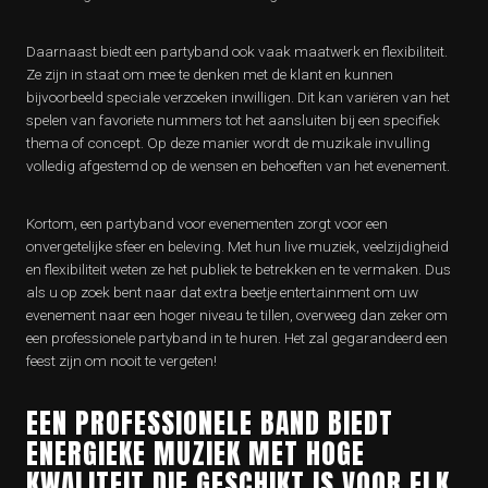
Daarnaast biedt een partyband ook vaak maatwerk en flexibiliteit.
Ze zijn in staat om mee te denken met de klant en kunnen
bijvoorbeeld speciale verzoeken inwilligen. Dit kan variëren van het
spelen van favoriete nummers tot het aansluiten bij een specifiek
thema of concept. Op deze manier wordt de muzikale invulling
volledig afgestemd op de wensen en behoeften van het evenement.
Kortom, een partyband voor evenementen zorgt voor een
onvergetelijke sfeer en beleving. Met hun live muziek, veelzijdigheid
en flexibiliteit weten ze het publiek te betrekken en te vermaken. Dus
als u op zoek bent naar dat extra beetje entertainment om uw
evenement naar een hoger niveau te tillen, overweeg dan zeker om
een professionele partyband in te huren. Het zal gegarandeerd een
feest zijn om nooit te vergeten!
EEN PROFESSIONELE BAND BIEDT
ENERGIEKE MUZIEK MET HOGE
KWALITEIT DIE GESCHIKT IS VOOR ELK