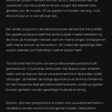
ze kunnen putten. Hierdoor kunnen ze zich aanpassen aan de
voorkeuren van het publiek en ervoor zorgen dat iedereen kan
genieten van de muziek. Of uw gasten nu houden van pop, rock,
disco of soul, er is voor elk wat wils.
Een ander pluspunt is de interactie tussen de band en het publiek.
Een goede partyband weet hoe ze het publiek moeten betrekken bij
de show. Ze moedigen mensen aan om mee te zingen, te klappen en
zelfs mee te dansen op het podium. Dit creëert een geweldige sfeer
waarin iedereen zich betrokken voelt en plezier heeft.
Tot slot biedt het inhuren van een professionele partyband ook
gemoedsrust. U kunt erop vertrouwen dat deze ervaren artiesten
weten wat ze doen en dat ze uw evenement tot in de puntjes zullen
verzorgen. Ze hebben de nodige apparatuur en technische kennis
om een hoogwaardige geluidskwaliteit te leveren, zodat uw gasten
kunnen genieten van een geweldige muzikale ervaring.
Kortom, door een partyband in te huren voor uw evenement bent u
verzekerd van een avond vol swingende muziek, interactie en