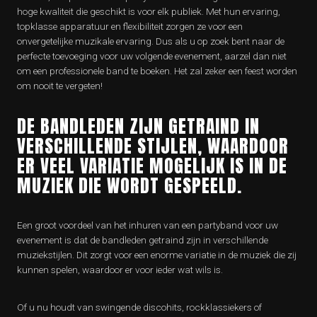
hoge kwaliteit die geschikt is voor elk publiek. Met hun ervaring,
topklasse apparatuur en flexibiliteit zorgen ze voor een
onvergetelijke muzikale ervaring. Dus als u op zoek bent naar de
perfecte toevoeging voor uw volgende evenement, aarzel dan niet
om een professionele band te boeken. Het zal zeker een feest worden
om nooit te vergeten!
DE BANDLEDEN ZIJN GETRAIND IN
VERSCHILLENDE STIJLEN, WAARDOOR
ER VEEL VARIATIE MOGELIJK IS IN DE
MUZIEK DIE WORDT GESPEELD.
Een groot voordeel van het inhuren van een partyband voor uw
evenement is dat de bandleden getraind zijn in verschillende
muziekstijlen. Dit zorgt voor een enorme variatie in de muziek die zij
kunnen spelen, waardoor er voor ieder wat wils is.
Of u nu houdt van swingende discohits, rockklassiekers of