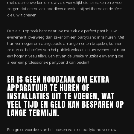
met u samenwerken om uw visie werkelijkheid te maken en ervoor
zorgen dat de muziek naadloos aansluit bij het thema en de sfeer
die u wilt creëren.
Dus als u op zoek bent naar live muziek die perfect past bij uw
evenement, overweeg dan zeker om een partyband in te huren. Met
hun vermogen om aangepaste arrangementen te spelen, kunnen
ze aan de behoeften van het publiek voldoen en uw evenement naar
een hoger niveau tillen. Geniet van de unieke muzikale ervaring die
alleen een professionele partyband kan bieden!
ER IS GEEN NOODZAAK OM EXTRA
APPARATUUR TE HUREN OF
INSTALLATIES UIT TE VOEREN, WAT
VEEL TIJD EN GELD KAN BESPAREN OP
LANGE TERMIJN.
Een groot voordeel van het boeken van een partyband voor uw