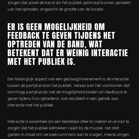
zorgen dat zowel de band als het publiek optimaal kunnen genieten
van het optreden, ongeacht de grootte van de locatie.
ER IS GEEN MOGELIJKHEID OM
FEEDBACK TE GEVEN TIJDENS HET
OPTREDEN VAN DE BAND, WAT
BETEKENT DAT ER WEINIG INTERACTIE
MET HET PUBLIEK IS.
Een belangrijk aspect van een geslaagd evenement is de interactie
tussen de partyband en het publiek. Helaas kan het voorkomen dat
sommige partybands niet de mogelijkheid bieden om feedback te
geven tijdens hun optredens, wat resulteert in een gebrek aan
interactie met het publiek.
Interactie is essentieel om een feestelijke sfeer te creëren en ervoor te
zorgen dat het publiek betrokken raakt bij de muziek. Het stelt
gasten in staat om verzoeknummers aan te vragen, mee te zingen