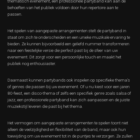
thematisch evenement, een professionele partyband kan aan de
behoeften van het publiek voldoen door hun repertoire aan te
passen.
Het spelen van aangepaste arrangementen stelt de partyband in
staat om zich te onderscheiden en een unieke muzikale ervaring te
bieden. Ze kunnen bijvoorbeeld een geliefd nummer transformeren
naar een feestelijke versie die perfect past bij de sfeer van uw
evenement. Dit zorgt voor een persoonlijke touch en maakt het
publiek nog enthousiaster.
Daarnaast kunnen partybands ook inspelen op specifieke thema’s
of genres die passen bij uw evenement. Of u nu kiest voor een jaren
80-feest, een disco-thema of zelfs een specifiek genre zoals salsa of
jazz, een professionele partyband kan zich aanpassen en de juiste
muziekstijl leveren die past bij het thema.
Het vermogen om aangepaste arrangementen te spelen toont niet
alleen de veelzijdigheid en flexibiliteit van de band, maar ook hun
toewijding om uw evenement tot in de puntjes te verzorgen. Ze zullen