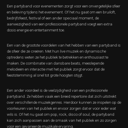
Een partyband voor evenementen zorgt voor een onvergetelijke sfeer
en beleving tijdens het evenement. Of het nu gaat om een bruiloft,
bedrijfsfeest, festival of een ander speciaal moment, de
aanwezigheid van een professionele partyband voegt een extra
dosis energie en entertainment toe.
Een van de grootste voordelen van het hebben van een partyband is
de sfeer die ze creëren. Met hun live muziek en dynamische
optredens weten ze het publiek te betrekken en enthousiast te
maken. De combinatie van dansbare beats, meeslepende
melodieën en interactie met het publiek zorgt ervoor dat de
feeststemming al snel tot grote hoogten stijgt.
Een ander voordeel is de veelzijdigheid van een professionele
partyband. Ze hebben vaak een breed repertoire dat zich uitstrekt
over verschillende muziekgenres. Hierdoor kunnen ze inspelen op de
voorkeuren van het publiek en ervoor zorgen dat er voor ieder wat
wils is. Of het nu gaat om pop, rock, disco of soul, de partyband
kan zich aanpassen aan de smaak van het publiek en zo zorgen
voor een gevarieerde muzikale ervaring.