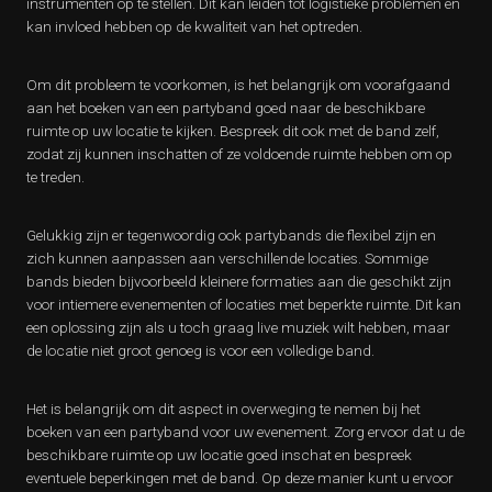
instrumenten op te stellen. Dit kan leiden tot logistieke problemen en
kan invloed hebben op de kwaliteit van het optreden.
Om dit probleem te voorkomen, is het belangrijk om voorafgaand
aan het boeken van een partyband goed naar de beschikbare
ruimte op uw locatie te kijken. Bespreek dit ook met de band zelf,
zodat zij kunnen inschatten of ze voldoende ruimte hebben om op
te treden.
Gelukkig zijn er tegenwoordig ook partybands die flexibel zijn en
zich kunnen aanpassen aan verschillende locaties. Sommige
bands bieden bijvoorbeeld kleinere formaties aan die geschikt zijn
voor intiemere evenementen of locaties met beperkte ruimte. Dit kan
een oplossing zijn als u toch graag live muziek wilt hebben, maar
de locatie niet groot genoeg is voor een volledige band.
Het is belangrijk om dit aspect in overweging te nemen bij het
boeken van een partyband voor uw evenement. Zorg ervoor dat u de
beschikbare ruimte op uw locatie goed inschat en bespreek
eventuele beperkingen met de band. Op deze manier kunt u ervoor