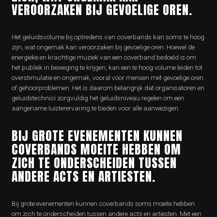
VEROORZAKEN BIJ GEVOELIGE OREN.
Het geluidsvolume bij optredens van coverbands kan soms te hoog
zijn, wat ongemak kan veroorzaken bij gevoelige oren. Hoewel de
energieke en krachtige muziek van een coverband bedoeld is om
het publiek in beweging te krijgen, kan een te hoog volume leiden tot
overstimulatie en ongemak, vooral voor mensen met gevoelige oren
of gehoorproblemen. Het is daarom belangrijk dat organisatoren en
geluidstechnici zorgvuldig het geluidsniveau regelen om een
aangename luisterervaring te bieden voor alle aanwezigen.
BIJ GROTE EVENEMENTEN KUNNEN
COVERBANDS MOEITE HEBBEN OM
ZICH TE ONDERSCHEIDEN TUSSEN
ANDERE ACTS EN ARTIESTEN.
Bij grote evenementen kunnen coverbands soms moeite hebben
om zich te onderscheiden tussen andere acts en artiesten. Met een