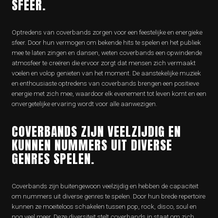
SFEER.
Optredens van coverbands zorgen voor een feestelijke en energieke
sfeer. Door hun vermogen om bekende hits te spelen en het publiek
mee te laten zingen en dansen, weten coverbands een opwindende
atmosfeer te creëren die ervoor zorgt dat mensen zich vermaakt
voelen en volop genieten van het moment. De aanstekelijke muziek
en enthousiaste optredens van coverbands brengen een positieve
energie met zich mee, waardoor elk evenement tot leven komt en een
onvergetelijke ervaring wordt voor alle aanwezigen.
COVERBANDS ZIJN VEELZIJDIG EN
KUNNEN NUMMERS UIT DIVERSE
GENRES SPELEN.
Coverbands zijn buitengewoon veelzijdig en hebben de capaciteit
om nummers uit diverse genres te spelen. Door hun brede repertoire
kunnen ze moeiteloos schakelen tussen pop, rock, disco, soul en
nog veel meer. Deze diversiteit stelt coverbands in staat om zich