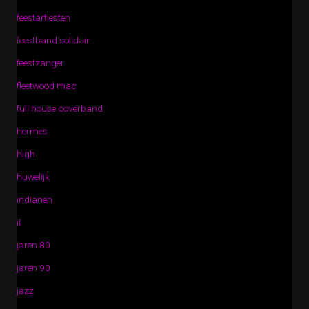
feestartiesten
feestband solidair
feestzanger
fleetwood mac
full house coverband
hermes
high
huwelijk
indianen
it
jaren 80
jaren 90
jazz