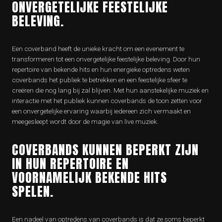
ONVERGETELIJKE FEESTELIJKE
BELEVING.
Een coverband heeft de unieke kracht om een evenement te
transformeren tot een onvergetelijke feestelijke beleving. Door hun
repertoire van bekende hits en hun energieke optredens weten
coverbands het publiek te betrekken en een feestelijke sfeer te
creëren die nog lang bij zal blijven. Met hun aanstekelijke muziek en
interactie met het publiek kunnen coverbands de toon zetten voor
een onvergetelijke ervaring waarbij iedereen zich vermaakt en
meegesleept wordt door de magie van live muziek.
COVERBANDS KUNNEN BEPERKT ZIJN
IN HUN REPERTOIRE EN
VOORNAMELIJK BEKENDE HITS
SPELEN.
Een nadeel van optredens van coverbands is dat ze soms beperkt