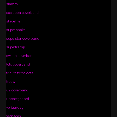
slamm
sos abba coverband
stageline
super shake
superstar coverband
supertramp
switch coverband
toto coverband
tribute to the cats
trouw
u2 coverband
Uncategorized
verjaardag
verkleden