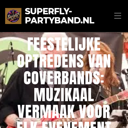
SUPERFLY-
PARTYBAND.NL
FEESTELIJKE
OPTREDENS VAN
COVERBANDS:
MUZIKAAL
VERMAAK VOOR