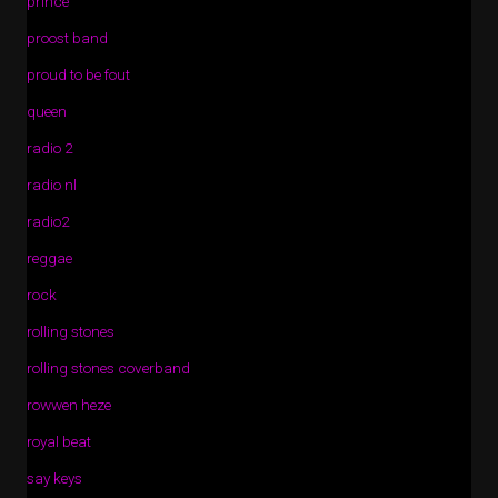
prince
proost band
proud to be fout
queen
radio 2
radio nl
radio2
reggae
rock
rolling stones
rolling stones coverband
rowwen heze
royal beat
say keys