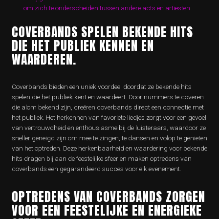
om zich te onderscheiden tussen andere acts en artiesten.
COVERBANDS SPELEN BEKENDE HITS
DIE HET PUBLIEK KENNEN EN
WAARDEREN.
Coverbands bieden een uniek voordeel doordat ze bekende hits
spelen die het publiek kent en waardeert. Door nummers te coveren
die alom bekend zijn, creëren coverbands direct een connectie met
het publiek. Het herkennen van favoriete liedjes zorgt voor een gevoel
van vertrouwdheid en enthousiasme bij de luisteraars, waardoor ze
sneller geneigd zijn om mee te zingen, te dansen en volop te genieten
van het optreden. Deze herkenbaarheid en waardering voor bekende
hits dragen bij aan de feestelijke sfeer en maken optredens van
coverbands een gegarandeerd succes voor elk evenement.
OPTREDENS VAN COVERBANDS ZORGEN
VOOR EEN FEESTELIJKE EN ENERGIEKE