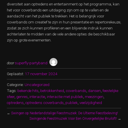
diversiteit aan optredens en entertainment op het programma, kan
het voor coverbands een uitdaging zijn om op te vallen en de
aandacht van het publiek te trekken. Het is belangrijk voor
coverbands om creatief te zijn in hun presentatie en repertoirekeuze,
zodat ze zich kunnen profileren en een blijvende indruk kunnen
achterlaten te midden van de vele andere opties die beschikbaar
zijn op grote evenementen.
door
superfly-partyband
Geplaatst:
17 november 2024
Categorie:
Uncategorized
Tags:
bekende hits
,
betrokkenheid
,
coverbands
,
dansen
,
feestelijke
sfeer
,
genres
,
interactie
,
interactie met publiek
,
meezingen
,
optredens
,
optredens coverbands
,
publiek
,
veelzijdigheid
←
Swingen op Nederlandstalige Feestmuziek: De Ultieme Feestbeleving!
Swingende Feestmuziek Voor Een Onvergetelijke Bruiloft!
→