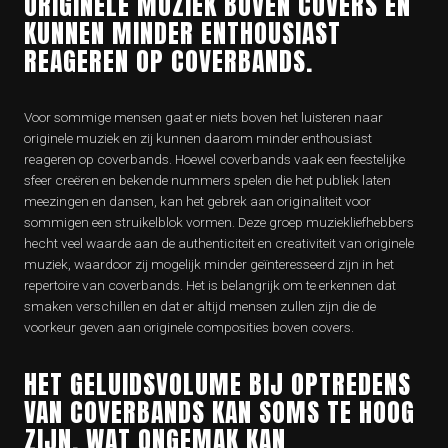
ORIGINELE MUZIEK BOVEN COVERS EN
KUNNEN MINDER ENTHOUSIAST
REAGEREN OP COVERBANDS.
Voor sommige mensen gaat er niets boven het luisteren naar
originele muziek en zij kunnen daarom minder enthousiast
reageren op coverbands. Hoewel coverbands vaak een feestelijke
sfeer creëren en bekende nummers spelen die het publiek laten
meezingen en dansen, kan het gebrek aan originaliteit voor
sommigen een struikelblok vormen. Deze groep muziekliefhebbers
hecht veel waarde aan de authenticiteit en creativiteit van originele
muziek, waardoor zij mogelijk minder geïnteresseerd zijn in het
repertoire van coverbands. Het is belangrijk om te erkennen dat
smaken verschillen en dat er altijd mensen zullen zijn die de
voorkeur geven aan originele composities boven covers.
HET GELUIDSVOLUME BIJ OPTREDENS
VAN COVERBANDS KAN SOMS TE HOOG
ZIJN, WAT ONGEMAK KAN