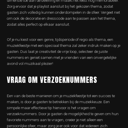
dimensie toe aan de beleving en maakt het feest nog memorabeler.
Zorg ervoor dat je playlist aansluit bij het gekozen thema, zodat
gasten zich volledig kunnen onderdompelen in de sfeer. Vergeet niet
om ook de decoratie en dresscode aan te passen aan het thema,
zodat alles perfect op elkaar aansluit.
Of je nu kiest voor een genre, tijdsperiode of regio als thema, een
muziekfeestje met een speciaal thema zal zeker indruk maken op je
gasten. Dus laat je creativiteit de vrije loop, selecteer de juiste
nummers en geniet samen met je vrienden van een onvergetelijke
avond vol muzikaal plezier!
VRAAG OM VERZOEKNUMMERS
Een van de beste manieren om je muziekfeestje tot een succes te
maken, is door je gasten te betrekken bij de muziekkeuze. Een
simpele maar effectieve tip hiervoor is het vragen om
verzoeknummers. Door je gasten de mogelijkheid te geven om hun
favoriete nummers aan te vragen, creëer je niet alleen een
persoonlijke sfeer, maar zorg je er ook voor dat iedereen zich