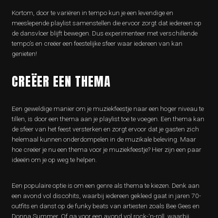
Kortom, door te variëren in tempo kun je een levendige en
meeslepende playlist samenstellen die ervoor zorgt dat iedereen op
de dansvloer blijft bewegen. Dus experimenteer met verschillende
tempo’s en creëer een feestelijke sfeer waar iedereen van kan
genieten!
CREËER EEN THEMA
Een geweldige manier om je muziekfeestje naar een hoger niveau te
tillen, is door een thema aan je playlist toe te voegen. Een thema kan
de sfeer van het feest versterken en zorgt ervoor dat je gasten zich
helemaal kunnen onderdompelen in de muzikale beleving. Maar
hoe creëer je nu een thema voor je muziekfeestje? Hier zijn een paar
ideeën om je op weg te helpen.
Een populaire optie is om een genre als thema te kiezen. Denk aan
een avond vol discohits, waarbij iedereen gekleed gaat in jaren 70-
outfits en danst op de funky beats van artiesten zoals Bee Gees en
Donna Summer. Of ga voor een avond vol rock-‘n-roll, waarbij