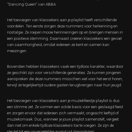
“Dancing Queen” van ABBA.
Het toevoegen van klassiekers aan je playlist heeft verschillende
voordelen. Ten eerste zorgen deze nummers voor herkenning en
nostalgie. Ze roepen mooie herinneringen op en brengen mensen in
een positieve stemming. Daarnaast creëren klassiekers een gevoel
van saamhorigheid, omdat iedereen ze kent en samen kan
meezingen.
Bovendien hebben klassiekers vaak een tijdloos karakter, waardoor
ze geschikt zijn voor verschillende generaties. Ze kunnen jongeren
aanspreken die deze nummers misschien wel voor het eerst horen,
terwijl ze tegelijkertijd oudere gasten terugbrengen naar hun jeugd.
Het toevoegen van klassiekers aan je muziekfeestje playlist is dus
een slimme zet. Ze vormen een solide basis voor een geslaagd feest
en zorgen ervoor dat iedereen zich vermaakt, ongeacht leeftijd of
muzieksmaak. Dus, wanneer je jouw playlist samenstelt, vergeet
dan niet om enkele tijdloze klassiekers toe te voegen. Ze zijn de
sleutel tot een onvergetelijke avond vol dansplezier!