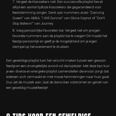
Vergeet de klassiekers niet: Een succesvolle playlist bevat
altijd een aantal tijdloze klassiekers die gegarandeerd voor
feeststemming zorgen. Denk aan nummers zoals “Dancing
Queen” van ABBA, “I Will Survive” van Gloria Gaynor of “Don’t
Stop Believin'” van Journey.
Voeg persoonlijke favorieten toe: Vergeet niet om je eigen
favoriete nummers aan de playlist toe te voegen! Dit maakt het
feestje persoonlijk en geeft je de mogelijkheid om je eigen
stempel op het evenement te drukken.
Een geweldige playlist kan het verschil maken tussen een gewoon
feestje en een onvergetelijke avond vol dansplezier. Met deze tips kun
je een diverse en energieke playlist samenstellen die ervoor zorgt dat
iedereen zich vermaakt en met mooie herinneringen naar huis gaat.
Dus zet de muziek aan, laat de dansvloer volstromen en geniet van
een geweldig muziekfeestje!