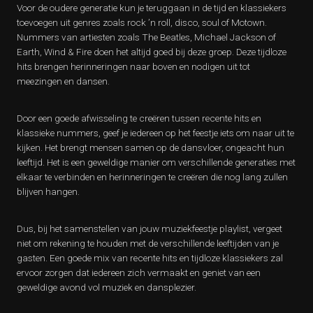
Voor de oudere generatie kun je teruggaan in de tijd en klassiekers
toevoegen uit genres zoals rock ’n roll, disco, soul of Motown.
Nummers van artiesten zoals The Beatles, Michael Jackson of
Earth, Wind & Fire doen het altijd goed bij deze groep. Deze tijdloze
hits brengen herinneringen naar boven en nodigen uit tot
meezingen en dansen.
Door een goede afwisseling te creëren tussen recente hits en
klassieke nummers, geef je iedereen op het feestje iets om naar uit te
kijken. Het brengt mensen samen op de dansvloer, ongeacht hun
leeftijd. Het is een geweldige manier om verschillende generaties met
elkaar te verbinden en herinneringen te creëren die nog lang zullen
blijven hangen.
Dus, bij het samenstellen van jouw muziekfeestje playlist, vergeet
niet om rekening te houden met de verschillende leeftijden van je
gasten. Een goede mix van recente hits en tijdloze klassiekers zal
ervoor zorgen dat iedereen zich vermaakt en geniet van een
geweldige avond vol muziek en dansplezier.