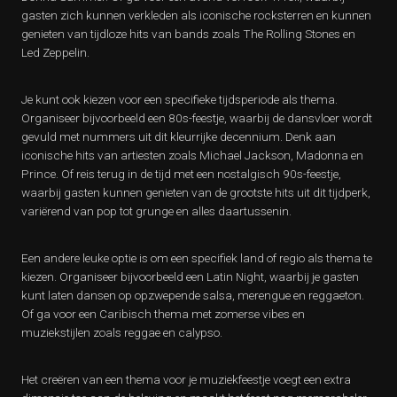
gasten zich kunnen verkleden als iconische rocksterren en kunnen
genieten van tijdloze hits van bands zoals The Rolling Stones en
Led Zeppelin.
Je kunt ook kiezen voor een specifieke tijdsperiode als thema.
Organiseer bijvoorbeeld een 80s-feestje, waarbij de dansvloer wordt
gevuld met nummers uit dit kleurrijke decennium. Denk aan
iconische hits van artiesten zoals Michael Jackson, Madonna en
Prince. Of reis terug in de tijd met een nostalgisch 90s-feestje,
waarbij gasten kunnen genieten van de grootste hits uit dit tijdperk,
variërend van pop tot grunge en alles daartussenin.
Een andere leuke optie is om een specifiek land of regio als thema te
kiezen. Organiseer bijvoorbeeld een Latin Night, waarbij je gasten
kunt laten dansen op opzwepende salsa, merengue en reggaeton.
Of ga voor een Caribisch thema met zomerse vibes en
muziekstijlen zoals reggae en calypso.
Het creëren van een thema voor je muziekfeestje voegt een extra