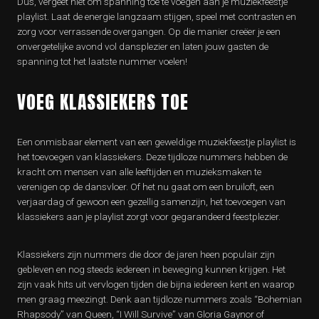
Dus, vergeet niet om spanning toe te voegen aan je muziekfeestje
playlist. Laat de energie langzaam stijgen, speel met contrasten en
zorg voor verrassende overgangen. Op die manier creëer je een
onvergetelijke avond vol dansplezier en laten jouw gasten de
spanning tot het laatste nummer voelen!
VOEG KLASSIEKERS TOE
Een onmisbaar element van een geweldige muziekfeestje playlist is
het toevoegen van klassiekers. Deze tijdloze nummers hebben de
kracht om mensen van alle leeftijden en muzieksmaken te
verenigen op de dansvloer. Of het nu gaat om een bruiloft, een
verjaardag of gewoon een gezellig samenzijn, het toevoegen van
klassiekers aan je playlist zorgt voor gegarandeerd feestplezier.
Klassiekers zijn nummers die door de jaren heen populair zijn
gebleven en nog steeds iedereen in beweging kunnen krijgen. Het
zijn vaak hits uit vervlogen tijden die bijna iedereen kent en waarop
men graag meezingt. Denk aan tijdloze nummers zoals “Bohemian
Rhapsody” van Queen, “I Will Survive” van Gloria Gaynor of