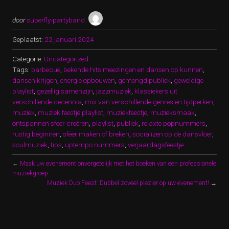
door
superfly-partyband
Geplaatst:
22 januari 2024
Categorie:
Uncategorized
Tags:
barbecue
,
bekende hits meezingen en dansen op kunnen
,
dansen krijgen
,
energie opbouwen
,
gemengd publiek
,
geweldige
playlist
,
gezellig samenzijn
,
jazzmuziek
,
klassiekers uit
verschillende decennia
,
mix van verschillende genres en tijdperken
,
muziek
,
muziek feestje playlist
,
muziekfeestje
,
muzieksmaak
,
ontspannen sfeer creëren
,
playlist
,
publiek
,
relaxte popnummers
,
rustig beginnen
,
sfeer maken of breken
,
socializen op de dansvloer
,
soulmuziek
,
tips
,
uptempo nummers
,
verjaardagsfeestje
←
Maak uw evenement onvergetelijk met het boeken van een professionele
muziekgroep
Muziek Duo Feest: Dubbel zoveel plezier op uw evenement!
→