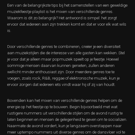
Een van de belangrijkste tips bij het samenstellen van een geweldige
muziekfeestje playlist is het mixen van verschillende genres.
Waarom is dit zo belangrijk? Het antwoord is simpel: het zorgt
ervoor dat iedereen aan zijn trekken komt en dat er voor elk wat wils
is.
Door verschillende genres te combineren, creëer je een diversiteit
aan muziekstijlen die de interesse van alle gasten kan wekken. Stel
je voor dat je alleen maar popmuziek speelt op je feestje. Hoewel
sommige mensen daarvan kunnen genieten, zullen anderen
wellicht minder enthousiast zijn. Door meerdere genres toe te
voegen, zoals rock, R&B, reggae of elektronische muziek, kun je
ervoor zorgen dat iedereen iets vindt waar hij of zij van houdt.
Bovendien kan het mixen van verschillende genres helpen om de
energie op het feestje op te bouwen. Begin bijvoorbeeld met wat
rustigere nummers uit verschillende stijlen om de avond rustig te
laten beginnen en mensen de gelegenheid te geven om te socializen.
Naarmate de avond vordert, kun je langzaam overstappen naar
meer uptempo nummers uit diverse genres om de dansvloer vol te