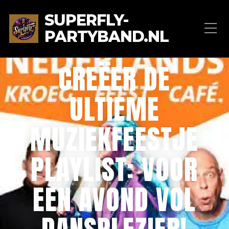
SUPERFLY-
PARTYBAND.NL
CREËER DE
ULTIEME
MUZIEKFEESTJE
PLAYLIST: VOOR
EEN AVOND VOL