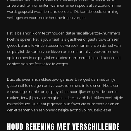
onverwachte momenten wanneer er een speciaal verzoeknummer
wordt gespeeld waar iemand dol op is. Dit kan de feeststemming
verhogen en voor mooie herinneringen zorgen.
Het is belangrijk om te onthouden dat je niet alle verzoeknummers
hoeft te spelen. Het is jouw taak als gastheer of gastvrouw om een
goede balans te vinden tussen de verzoeknummers en de rest van
de playlist. Je kunt ervoor kiezen om een aantal verzoeknummers
op te nemen in de playlist en andere nummers die goed passen bij
de sfeer van het feestje toe te voegen.
Dus, als je een muziekfeestje organiseert, vergeet dan niet om je
gasten uit te nodigen om verzoeknummers in te dienen. Het is een
eenvoudige manier om je playlist persoonlijker en gevarieerder te
maken, terwijl je ervoor zorgt dat iedereen zich betrokken voelt bij de
muziekkeuze. Dus laat je gasten hun favoriete nummers delen en
geniet samen van een onvergetelijke avond vol muziekplezier!
HOUD REKENING MET VERSCHILLENDE