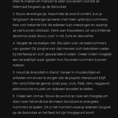
sfeer te creëren en mensen te laten socializen voordat ze
helemaal losgaan op de dansvloer.
Bouw de energie op: Naarmate de avond vordert, kun je
langzaam de energie opvoeren met meer uptempo nummers.
Kies voor bekende hits die iedereen kan meezingen en waarop
ze niet kunnen stilstaan. Denk aan klassiekers uit verschillende
decennia zoals disco, rock ’n roll, funk en dancehits.
Vergeet de verzoekjes niet: Sta open voor verzoeknummers
van gasten! Dit zorgt ervoor dat mensen zich betrokken voelen
bij het feestje en zich gewaardeerd voelen. Creëer indien mogelijk
een verzoeklijst waar gasten hun favoriete nummers kunnen
noteren.
Houd de diversiteit in stand: Varieer in muziekstijlen en
artiesten om ervoor te zorgen dat de playlist interessant blijft.
Mix verschillende genres zoals pop, rock, R&B, latin, reggae en
elektronische muziek om iedereen tevreden te stellen.
Creëer een climax: Bouw de avond op naar een hoogtepunt
door naar het einde toe de meest dansbare en energieke
nummers te spelen. Dit is het moment waarop iedereen losgaat
op de dansvloer en het feest tot zijn hoogtepunt komt.