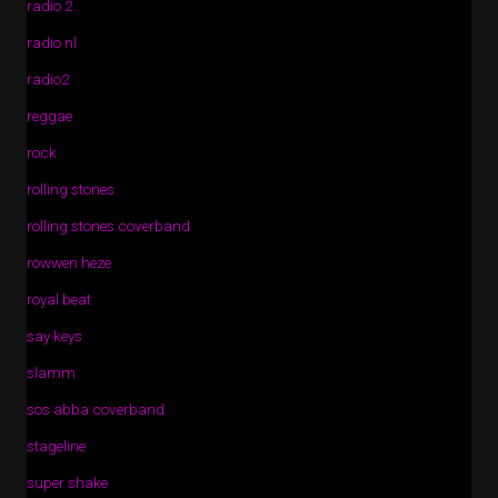
radio 2
radio nl
radio2
reggae
rock
rolling stones
rolling stones coverband
rowwen heze
royal beat
say keys
slamm
sos abba coverband
stageline
super shake