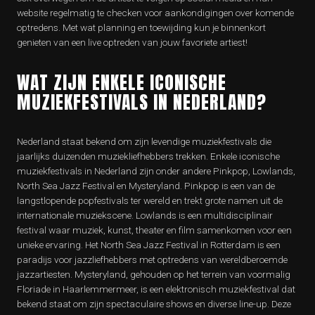
website regelmatig te checken voor aankondigingen over komende
optredens. Met wat planning en toewijding kun je binnenkort
genieten van een live optreden van jouw favoriete artiest!
WAT ZIJN ENKELE ICONISCHE
MUZIEKFESTIVALS IN NEDERLAND?
Nederland staat bekend om zijn levendige muziekfestivals die
jaarlijks duizenden muziekliefhebbers trekken. Enkele iconische
muziekfestivals in Nederland zijn onder andere Pinkpop, Lowlands,
North Sea Jazz Festival en Mysteryland. Pinkpop is een van de
langstlopende popfestivals ter wereld en trekt grote namen uit de
internationale muziekscene. Lowlands is een multidisciplinair
festival waar muziek, kunst, theater en film samenkomen voor een
unieke ervaring. Het North Sea Jazz Festival in Rotterdam is een
paradijs voor jazzliefhebbers met optredens van wereldberoemde
jazzartiesten. Mysteryland, gehouden op het terrein van voormalig
Floriade in Haarlemmermeer, is een elektronisch muziekfestival dat
bekend staat om zijn spectaculaire shows en diverse line-up. Deze