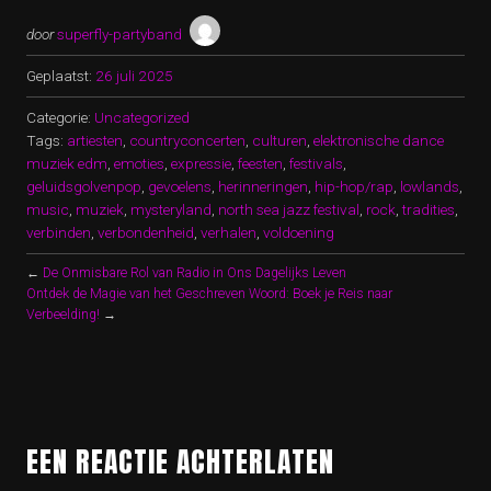
door
superfly-partyband
Geplaatst:
26 juli 2025
Categorie:
Uncategorized
Tags:
artiesten
,
countryconcerten
,
culturen
,
elektronische dance
muziek edm
,
emoties
,
expressie
,
feesten
,
festivals
,
geluidsgolvenpop
,
gevoelens
,
herinneringen
,
hip-hop/rap
,
lowlands
,
music
,
muziek
,
mysteryland
,
north sea jazz festival
,
rock
,
tradities
,
verbinden
,
verbondenheid
,
verhalen
,
voldoening
←
De Onmisbare Rol van Radio in Ons Dagelijks Leven
Ontdek de Magie van het Geschreven Woord: Boek je Reis naar
Verbeelding!
→
EEN REACTIE ACHTERLATEN