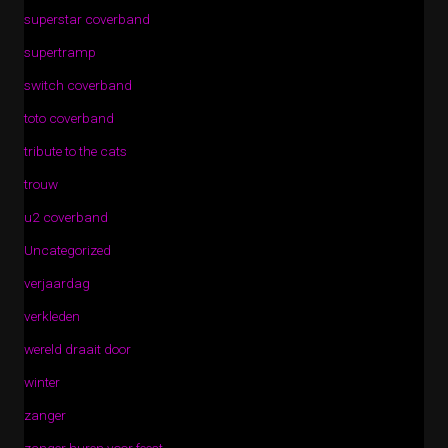
superstar coverband
supertramp
switch coverband
toto coverband
tribute to the cats
trouw
u2 coverband
Uncategorized
verjaardag
verkleden
wereld draait door
winter
zanger