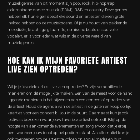
muziekgenres van dit moment zijn pop, rock, hip-hop/rap,
elektronische dance muziek (EDM), R&B en country. Deze genres
hebben elk hun eigen specifieke sound en artiesten die een grote
invloed hebben op de muziekscene. Of je nu houdt van pakkende
melodieën, krachtige gitaarriffs, ritmische beats of soulvolle
vocalen, er is voor ieder wat wils in de diverse wereld van
muziekgenres.
HOE KAN IK MIJN FAVORIETE ARTIEST
LIVE ZIEN OPTREDEN?
Wil je je favoriete artiest live zien optreden? Er zijn verschillende
manieren om dit mogelijk te maken. Een van de meest voor de hand
liggende manieren is het bijwonen van een concert of optreden van
de artiest. Houd de agenda van de artiest in de gaten en koop op tijd
kaartjes voor een concert bij jou in de buurt. Daarnaast kun je ook
festivals bezoeken waar jouw favoriete artiest optreedt. Blijf op de
hoogte van aankomende evenementen en zorg ervoor dat je erbij
bent wanneer jouw idool op het podium staat. Als alternatief kun je
ook overwegen om de artiest te volgen op social media en hun