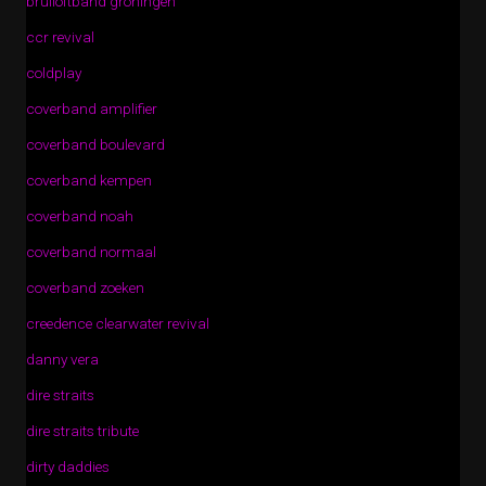
bruiloftband groningen
ccr revival
coldplay
coverband amplifier
coverband boulevard
coverband kempen
coverband noah
coverband normaal
coverband zoeken
creedence clearwater revival
danny vera
dire straits
dire straits tribute
dirty daddies