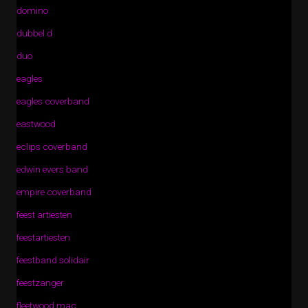
domino
dubbel d
duo
eagles
eagles coverband
eastwood
eclips coverband
edwin evers band
empire coverband
feest artiesten
feestartiesten
feestband solidair
feestzanger
fleetwood mac