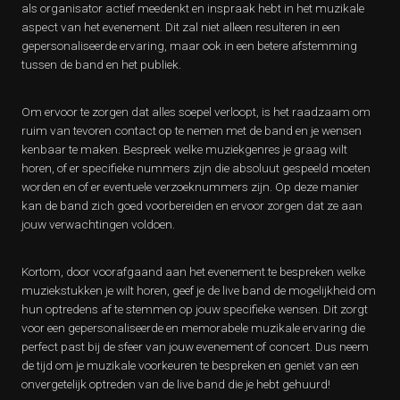
als organisator actief meedenkt en inspraak hebt in het muzikale
aspect van het evenement. Dit zal niet alleen resulteren in een
gepersonaliseerde ervaring, maar ook in een betere afstemming
tussen de band en het publiek.
Om ervoor te zorgen dat alles soepel verloopt, is het raadzaam om
ruim van tevoren contact op te nemen met de band en je wensen
kenbaar te maken. Bespreek welke muziekgenres je graag wilt
horen, of er specifieke nummers zijn die absoluut gespeeld moeten
worden en of er eventuele verzoeknummers zijn. Op deze manier
kan de band zich goed voorbereiden en ervoor zorgen dat ze aan
jouw verwachtingen voldoen.
Kortom, door voorafgaand aan het evenement te bespreken welke
muziekstukken je wilt horen, geef je de live band de mogelijkheid om
hun optredens af te stemmen op jouw specifieke wensen. Dit zorgt
voor een gepersonaliseerde en memorabele muzikale ervaring die
perfect past bij de sfeer van jouw evenement of concert. Dus neem
de tijd om je muzikale voorkeuren te bespreken en geniet van een
onvergetelijk optreden van de live band die je hebt gehuurd!