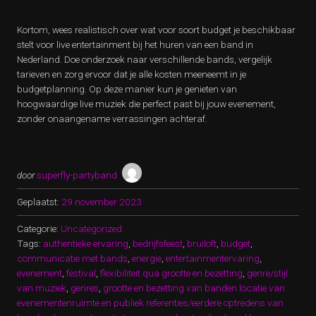
Kortom, wees realistisch over wat voor soort budget je beschikbaar
stelt voor live entertainment bij het huren van een band in
Nederland. Doe onderzoek naar verschillende bands, vergelijk
tarieven en zorg ervoor dat je alle kosten meeneemt in je
budgetplanning. Op deze manier kun je genieten van
hoogwaardige live muziek die perfect past bij jouw evenement,
zonder onaangename verrassingen achteraf.
door
superfly-partyband
Geplaatst:
29 november 2023
Categorie:
Uncategorized
Tags:
authentieke ervaring
,
bedrijfsfeest
,
bruiloft
,
budget
,
communicatie met bands
,
energie
,
entertainmentervaring
,
evenement
,
festival
,
flexibiliteit qua grootte en bezetting
,
genre/stijl
van muziek
,
genres
,
grootte en bezetting van banden locatie van
evenementenruimte en publiek referenties/eerdere optredens van