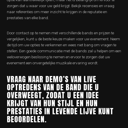
zorgen dat u waar voor uw geld krijgt. Bekijk recensies en vraag
naar referenties om meer inzicht te krijgen in de reputatie en
prestaties van elke band.
Door contact op te nemen met verschillende bands en prijzen te
vergelijken, kunt u de beste keuze maken voor uw evenement. Neem
de tijd om uw opties te verkennen en wees niet bang om vragen te
stellen. Een goede communicatie met de bands zal u helpen om een
weloverwogen beslissing te nemen en ervoor te zorgen dat uw
evenement een onvergetelijke muzikale ervaring wordt.
VRAAG NAAR DEMO’S VAN LIVE
OPTREDENS VAN DE BAND DIE U
OVERWEEGT, ZODAT U EEN IDEE
KRIJGT VAN HUN STIJL EN HUN
PRESTATIES IN LEVENDE LIJVE KUNT
BEOORDELEN.