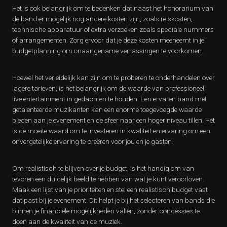
Het is ook belangrijk om te bedenken dat naast het honorarium van
de band er mogelijk nog andere kosten zijn, zoals reiskosten,
technische apparatuur of extra verzoeken zoals speciale nummers
of arrangementen. Zorg ervoor dat je deze kosten meeneemt in je
budgetplanning om onaangename verrassingen te voorkomen.
Hoewel het verleidelijk kan zijn om te proberen te onderhandelen over
lagere tarieven, is het belangrijk om de waarde van professioneel
live entertainment in gedachten te houden. Een ervaren band met
getalenteerde muzikanten kan een enorme toegevoegde waarde
bieden aan je evenement en de sfeer naar een hoger niveau tillen. Het
is de moeite waard om te investeren in kwaliteit en ervaring om een
onvergetelijke ervaring te creëren voor jou en je gasten.
Om realistisch te blijven over je budget, is het handig om van
tevoren een duidelijk beeld te hebben van wat je kunt veroorloven.
Maak een lijst van je prioriteiten en stel een realistisch budget vast
dat past bij je evenement. Dit helpt je bij het selecteren van bands die
binnen je financiële mogelijkheden vallen, zonder concessies te
doen aan de kwaliteit van de muziek.