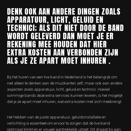
DENK OOK AAN ANDERE DINGEN ZOALS
APPARATUUR, LICHT, GELUID EN
TECHNICI; ALS DIT NIET DOOR DE BAND
WORDT GELEVERD DAN MOET JE ER
REKENING MEE HOUDEN DAT HIER
EXTRA KOSTEN AAN VERBONDEN ZIJN
ALS JE ZE APART MOET INHUREN .
Bij het huren van een live band in Nederland is het belangrijk om
niet alleen te denken aan de muzikanten zelf, maar ook aan andere
aspecten zoals apparatuur, licht, geluid en technici. Hoewel
sommige bands deze extra services kunnen leveren, is het mogelijk
dat je ze apart moet inhuren, wat extra kosten met zich meebrengt.
Het hebben van de juiste apparatuur, geluidsinstallatie en
verlichting is essentieel om ervoor te zorgen dat de live band
optimaal klinkt en er visueel aantrekkelijk uitziet. Dit draagt bij aan