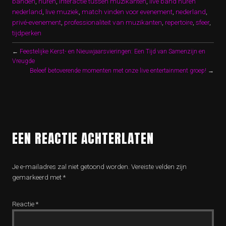
banden
,
huren
,
interactie tussen muzikanten
,
live band huren
nederland
,
live muziek
,
match vinden voor evenement
,
nederland
,
privé-evenement
,
professionaliteit van muzikanten
,
repertoire
,
sfeer
,
tijdperken
←
Feestelijke Kerst- en Nieuwjaarsvieringen: Een Tijd van Samenzijn en
Vreugde
Beleef betoverende momenten met onze live entertainment groep!
→
EEN REACTIE ACHTERLATEN
Je e-mailadres zal niet getoond worden.
Vereiste velden zijn
gemarkeerd met
*
Reactie
*