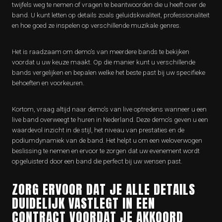
twijfels weg te nemen of vragen te beantwoorden die u heeft over de
band. U kunt letten op details zoals geluidskwaliteit, professionaliteit
en hoe goed ze inspelen op verschillende muzikale genres.
Het is raadzaam om demo’s van meerdere bands te bekijken
voordat u uw keuze maakt. Op die manier kunt u verschillende
bands vergelijken en bepalen welke het beste past bij uw specifieke
behoeften en voorkeuren.
Kortom, vraag altijd naar demo’s van live optredens wanneer u een
live band overweegt te huren in Nederland. Deze demo’s geven u een
waardevol inzicht in de stijl, het niveau van prestaties en de
podiumdynamiek van de band. Het helpt u om een weloverwogen
beslissing te nemen en ervoor te zorgen dat uw evenement wordt
opgeluisterd door een band die perfect bij uw wensen past.
ZORG ERVOOR DAT JE ALLE DETAILS
DUIDELIJK VASTLEGT IN EEN
CONTRACT VOORDAT JE AKKOORD