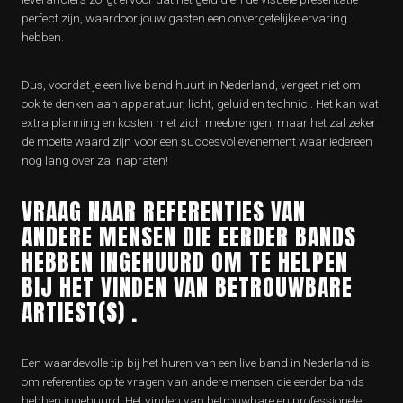
perfect zijn, waardoor jouw gasten een onvergetelijke ervaring
hebben.
Dus, voordat je een live band huurt in Nederland, vergeet niet om
ook te denken aan apparatuur, licht, geluid en technici. Het kan wat
extra planning en kosten met zich meebrengen, maar het zal zeker
de moeite waard zijn voor een succesvol evenement waar iedereen
nog lang over zal napraten!
VRAAG NAAR REFERENTIES VAN
ANDERE MENSEN DIE EERDER BANDS
HEBBEN INGEHUURD OM TE HELPEN
BIJ HET VINDEN VAN BETROUWBARE
ARTIEST(S) .
Een waardevolle tip bij het huren van een live band in Nederland is
om referenties op te vragen van andere mensen die eerder bands
hebben ingehuurd. Het vinden van betrouwbare en professionele