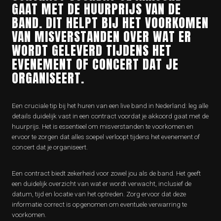
GAAT MET DE HUURPRIJS VAN DE
BAND. DIT HELPT BIJ HET VOORKOMEN
VAN MISVERSTANDEN OVER WAT ER
WORDT GELEVERD TIJDENS HET
EVENEMENT OF CONCERT DAT JE
ORGANISEERT.
Een cruciale tip bij het huren van een live band in Nederland: leg alle
details duidelijk vast in een contract voordat je akkoord gaat met de
huurprijs. Het is essentieel om misverstanden te voorkomen en
ervoor te zorgen dat alles soepel verloopt tijdens het evenement of
concert dat je organiseert.
Een contract biedt zekerheid voor zowel jou als de band. Het geeft
een duidelijk overzicht van wat er wordt verwacht, inclusief de
datum, tijd en locatie van het optreden. Zorg ervoor dat deze
informatie correct is opgenomen om eventuele verwarring te
voorkomen.