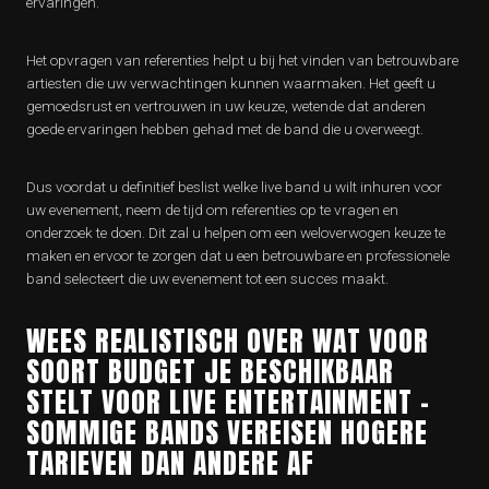
ervaringen.
Het opvragen van referenties helpt u bij het vinden van betrouwbare
artiesten die uw verwachtingen kunnen waarmaken. Het geeft u
gemoedsrust en vertrouwen in uw keuze, wetende dat anderen
goede ervaringen hebben gehad met de band die u overweegt.
Dus voordat u definitief beslist welke live band u wilt inhuren voor
uw evenement, neem de tijd om referenties op te vragen en
onderzoek te doen. Dit zal u helpen om een weloverwogen keuze te
maken en ervoor te zorgen dat u een betrouwbare en professionele
band selecteert die uw evenement tot een succes maakt.
WEES REALISTISCH OVER WAT VOOR
SOORT BUDGET JE BESCHIKBAAR
STELT VOOR LIVE ENTERTAINMENT –
SOMMIGE BANDS VEREISEN HOGERE
TARIEVEN DAN ANDERE AF