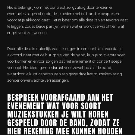
Het is belangrijk om het contract zorgvuldig door te lezen en
eventuele vragen of onduidelijkheden met de band te bespreken
voordat je akkoord gaat. Het is beter om alle details van tevoren vast
te leggen, zodat beide partijen weten wat er wordt verwacht en wat
er geleverd zal worden.
Door alle details duidelijk vast te leggen in een contract voordat je
akkoord gaat met de huurprijs van de band, kun je misverstanden
voorkomen en ervoor zorgen dat het evenement of concert soepel
verloopt. Het biedt gemoedsrust voor zowel jou als de band,
waardoor je kunt genieten van een geweldige live muziekervaring
zonder onverwachte verrassingen.
BESPREEK VOORAFGAAND AAN HET
EVENEMENT WAT VOOR SOORT
MUZIEKSTUKKEN JE WILT HOREN
GESPEELD DOOR DE BAND, ZODAT ZE
HIER REKENING MEE KUNNEN HOUDEN