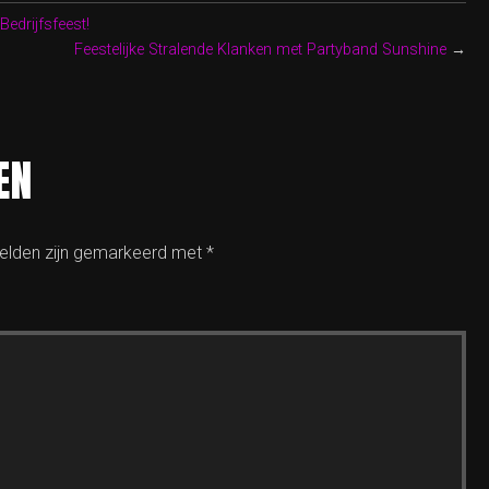
edrijfsfeest!
Feestelijke Stralende Klanken met Partyband Sunshine
→
EN
velden zijn gemarkeerd met
*