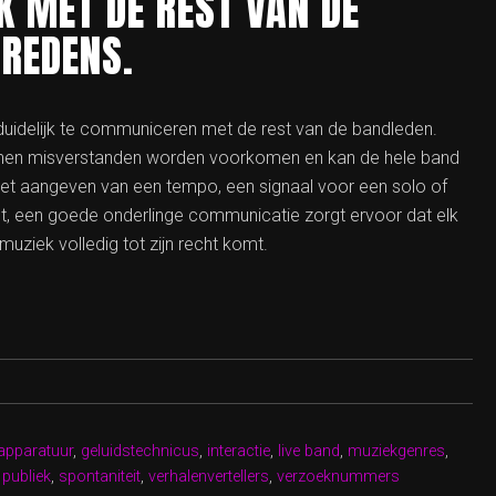
K MET DE REST VAN DE
TREDENS.
 duidelijk te communiceren met de rest van de bandleden.
kunnen misverstanden worden voorkomen en kan de hele band
het aangeven van een tempo, een signaal voor een solo of
t, een goede onderlinge communicatie zorgt ervoor dat elk
uziek volledig tot zijn recht komt.
apparatuur
,
geluidstechnicus
,
interactie
,
live band
,
muziekgenres
,
,
publiek
,
spontaniteit
,
verhalenvertellers
,
verzoeknummers