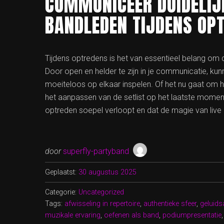
COMMUNICEER DUIDELIJ
BANDLEDEN TIJDENS OP
Tijdens optredens is het van essentieel belang om
Door open en helder te zijn in je communicatie, 
moeiteloos op elkaar inspelen. Of het nu gaat om 
het aanpassen van de setlist op het laatste momen
optreden soepel verloopt en dat de magie van live m
door
superfly-partyband
Geplaatst:
30 augustus 2025
Categorie:
Uncategorized
Tags:
afwisseling in repertoire
,
authentieke sfeer
,
geluids
muzikale ervaring
,
oefenen als band
,
podiumpresentatie