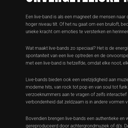
Een live-band is als een magneet die mensen naar 
hoger niveau tilt. Of het nu gaat om een bruiloft, bed
unieke kracht om emoties te versterken en herinneri
Wat maakt live-bands zo speciaal? Het is de energi
spontaniteit van een live optreden en de onvoorsp
met een live-band is hetzelfde, omdat elke noot, e
Live-bands bieden ook een veelzijdigheid aan muziekg
moderne hits, van rock tot pop en van soul tot funk
verzoeknummers aan te vragen of zelfs interactief
verbondenheid dat zeldzaam is in andere vormen v
Bovendien brengen live-bands een authentieke en 
gereproduceerd door achtergrondmuziek of dj’s. De 