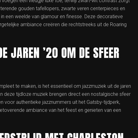
oegen een vleugje luxe toe, terwijl zwart-wit contrast zorgt
insterende gouden tafellopers, zwarte veren centerpieces en
 in een weelde van glamour en finesse. Deze decoratieve
getelijke ambiance creëren die rechtstreeks uit de Roaring
DE JAREN ’20 OM DE SFEER
leet te maken, is het essentieel om jazzmuziek uit de jaren
n deze tijdloze muziek brengen direct een nostalgische sfeer
en voor authentieke jazznummers uit het Gatsby-tijdperk,
betoverende ambiance van het feest en genieten van een