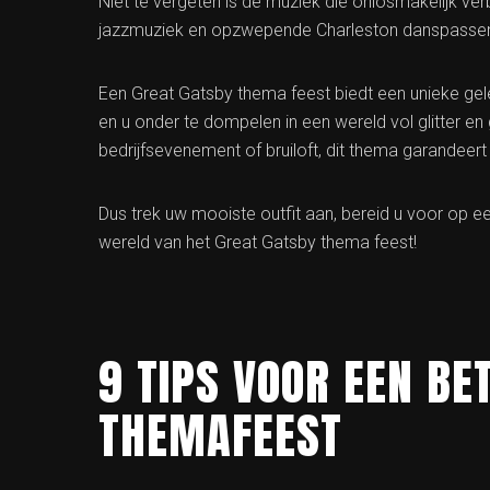
Niet te vergeten is de muziek die onlosmakelijk ve
jazzmuziek en opzwepende Charleston danspassen z
Een Great Gatsby thema feest biedt een unieke ge
en u onder te dompelen in een wereld vol glitter e
bedrijfsevenement of bruiloft, dit thema garandeert 
Dus trek uw mooiste outfit aan, bereid u voor op e
wereld van het Great Gatsby thema feest!
9 TIPS VOOR EEN B
THEMAFEEST