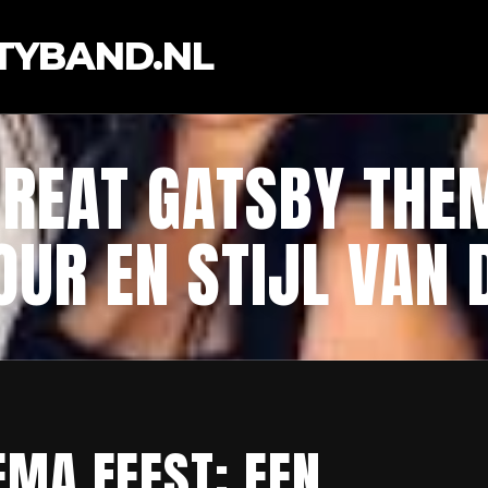
TYBAND.NL
GREAT GATSBY THEM
OUR EN STIJL VAN 
EMA FEEST: EEN