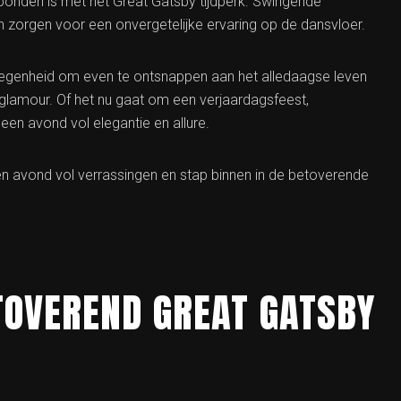
rbonden is met het Great Gatsby tijdperk. Swingende
orgen voor een onvergetelijke ervaring op de dansvloer.
legenheid om even te ontsnappen aan het alledaagse leven
n glamour. Of het nu gaat om een verjaardagsfeest,
een avond vol elegantie en allure.
en avond vol verrassingen en stap binnen in de betoverende
ETOVEREND GREAT GATSBY