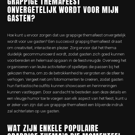
GRAPPIGE THEMAFEEST
ONVERGETELIJK WORDT VOOR MIJN
GASTEN?
Hoe kunt u ervoor zorgen dat uw grappige themafeest onvergetelijk
wordt voor uw gasten? Een succesvol grappig themafeest draait
om creativiteit, interactie en plezier. Zorg ervoor dat het thema
duidelijk gecommuniceerd wordt, zodat gasten zich goed kunnen
voorbereiden en helemaal opgaan in de feestvreugde. Overweeg het
organiseren van leuke activiteiten of spelletjes die passen bij het
gekozen thema, om zo de betrokkenheid te vergroten en de sfeer te
verhogen. Vergeet niet om fotomomenten te creëren, zodat gasten
hun fantastische outfits kunnen showcasen en herinneringen
kunnen vastleggen. Door aandacht te besteden aan deze details en
een vleugje humor toe te voegen aan elk aspect van het feest, kunt u
er zeker van zijn dat uw grappige themafeest een blijvende indruk
zal achterlaten op uw gasten.
WAT ZIJN ENKELE POPULAIRE