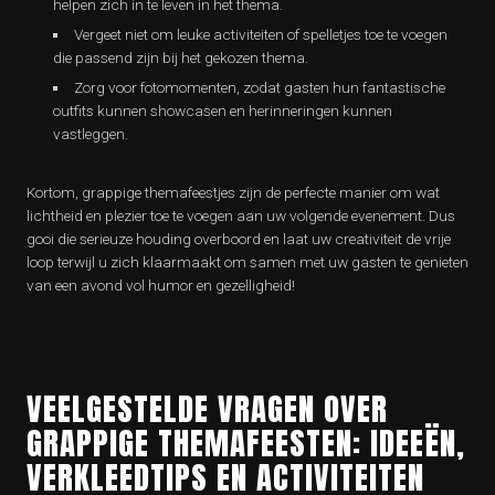
helpen zich in te leven in het thema.
Vergeet niet om leuke activiteiten of spelletjes toe te voegen
die passend zijn bij het gekozen thema.
Zorg voor fotomomenten, zodat gasten hun fantastische
outfits kunnen showcasen en herinneringen kunnen
vastleggen.
Kortom, grappige themafeestjes zijn de perfecte manier om wat
lichtheid en plezier toe te voegen aan uw volgende evenement. Dus
gooi die serieuze houding overboord en laat uw creativiteit de vrije
loop terwijl u zich klaarmaakt om samen met uw gasten te genieten
van een avond vol humor en gezelligheid!
VEELGESTELDE VRAGEN OVER
GRAPPIGE THEMAFEESTEN: IDEEËN,
VERKLEEDTIPS EN ACTIVITEITEN