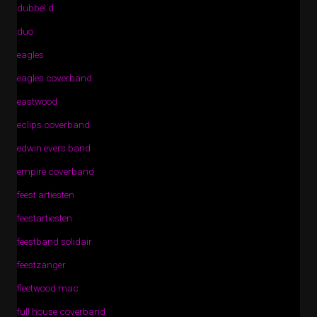
dubbel d
duo
eagles
eagles coverband
eastwood
eclips coverband
edwin evers band
empire coverband
feest artiesten
feestartiesten
feestband solidair
feestzanger
fleetwood mac
full house coverband