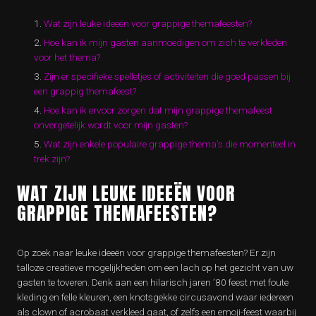
Wat zijn leuke ideeën voor grappige themafeesten?
Hoe kan ik mijn gasten aanmoedigen om zich te verkleden
voor het thema?
Zijn er specifieke spelletjes of activiteiten die goed passen bij
een grappig themafeest?
Hoe kan ik ervoor zorgen dat mijn grappige themafeest
onvergetelijk wordt voor mijn gasten?
Wat zijn enkele populaire grappige thema’s die momenteel in
trek zijn?
WAT ZIJN LEUKE IDEEËN VOOR
GRAPPIGE THEMAFEESTEN?
Op zoek naar leuke ideeën voor grappige themafeesten? Er zijn
talloze creatieve mogelijkheden om een lach op het gezicht van uw
gasten te toveren. Denk aan een hilarisch jaren ’80 feest met foute
kleding en felle kleuren, een knotsgekke circusavond waar iedereen
als clown of acrobaat verkleed gaat, of zelfs een emoji-feest waarbij