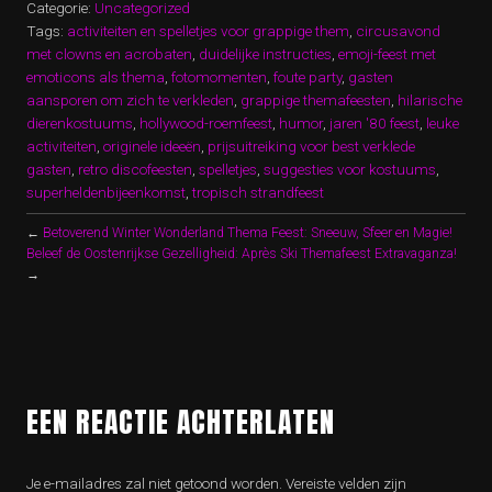
Categorie:
Uncategorized
Tags:
activiteiten en spelletjes voor grappige them
,
circusavond
met clowns en acrobaten
,
duidelijke instructies
,
emoji-feest met
emoticons als thema
,
fotomomenten
,
foute party
,
gasten
aansporen om zich te verkleden
,
grappige themafeesten
,
hilarische
dierenkostuums
,
hollywood-roemfeest
,
humor
,
jaren '80 feest
,
leuke
activiteiten
,
originele ideeën
,
prijsuitreiking voor best verklede
gasten
,
retro discofeesten
,
spelletjes
,
suggesties voor kostuums
,
superheldenbijeenkomst
,
tropisch strandfeest
←
Betoverend Winter Wonderland Thema Feest: Sneeuw, Sfeer en Magie!
Beleef de Oostenrijkse Gezelligheid: Après Ski Themafeest Extravaganza!
→
EEN REACTIE ACHTERLATEN
Je e-mailadres zal niet getoond worden.
Vereiste velden zijn