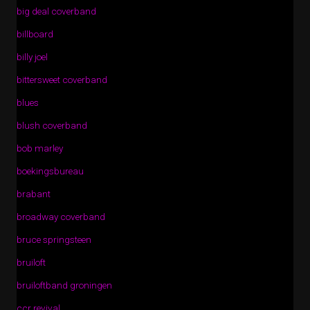
big deal coverband
billboard
billy joel
bittersweet coverband
blues
blush coverband
bob marley
boekingsbureau
brabant
broadway coverband
bruce springsteen
bruiloft
bruiloftband groningen
ccr revival