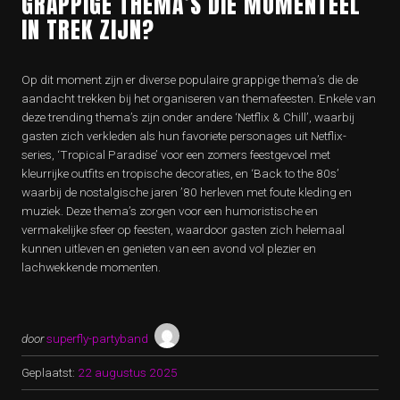
GRAPPIGE THEMA’S DIE MOMENTEEL
IN TREK ZIJN?
Op dit moment zijn er diverse populaire grappige thema’s die de
aandacht trekken bij het organiseren van themafeesten. Enkele van
deze trending thema’s zijn onder andere ‘Netflix & Chill’, waarbij
gasten zich verkleden als hun favoriete personages uit Netflix-
series, ‘Tropical Paradise’ voor een zomers feestgevoel met
kleurrijke outfits en tropische decoraties, en ‘Back to the 80s’
waarbij de nostalgische jaren ’80 herleven met foute kleding en
muziek. Deze thema’s zorgen voor een humoristische en
vermakelijke sfeer op feesten, waardoor gasten zich helemaal
kunnen uitleven en genieten van een avond vol plezier en
lachwekkende momenten.
door
superfly-partyband
Geplaatst:
22 augustus 2025