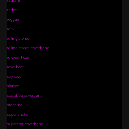
radio nl
radio2
reggae
rock
rolling stones
rolling stones coverband
rowwen heze
royal beat
say keys
slamm
sos abba coverband
stageline
super shake
superstar coverband