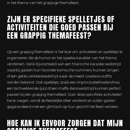
in het thema van het grappige themafeest.
ZIJN ER SPECIFIEKE SPELLETJES OF
ACTIVITEITEN DIE GOED PASSEN BIJ
EEN GRAPPIG THEMAFEEST?
Op een grappig themafeest is het leuk om activiteiten en spelletjes te
organiseren die de humor en het speelse karakter van het thema
versterken. Denk bijvoorbeeld aan een hilarische karaoke-wedstrijd
waarbij gasten hun favoriete komische nummers kunnen zingen,
of een gekke verkleedwedstrijd waar de meest creatieve outfits
worden beloond. Ook spelletjes zoals een improvisatietheatershow,
een lachwekkende quiz of een maffe danswedstrijd kunnen perfect
passen bij een grappig themafeest. Door deze specifieke activiteiten
toe te voegen, wordt de feestelijke sfeer versterkt en zullen gasten
gegarandeerd met een glimlach op hun gezicht het feest verlaten.
HOE KAN IK ERVOOR ZORGEN DAT MIJN