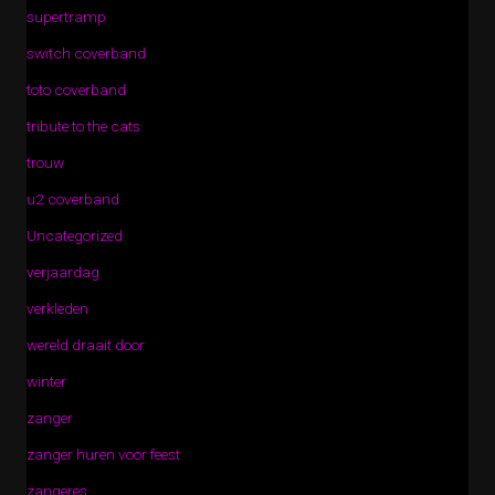
supertramp
switch coverband
toto coverband
tribute to the cats
trouw
u2 coverband
Uncategorized
verjaardag
verkleden
wereld draait door
winter
zanger
zanger huren voor feest
zangeres