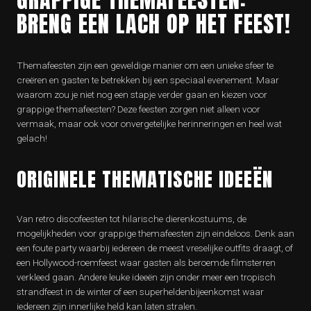
BRENG EEN LACH OP HET FEEST!
Themafeesten zijn een geweldige manier om een unieke sfeer te
creëren en gasten te betrekken bij een speciaal evenement. Maar
waarom zou je niet nog een stapje verder gaan en kiezen voor
grappige themafeesten? Deze feesten zorgen niet alleen voor
vermaak, maar ook voor onvergetelijke herinneringen en heel wat
gelach!
ORIGINELE THEMATISCHE IDEEËN
Van retro discofeesten tot hilarische dierenkostuums, de
mogelijkheden voor grappige themafeesten zijn eindeloos. Denk aan
een foute party waarbij iedereen de meest vreselijke outfits draagt, of
een Hollywood-roemfeest waar gasten als beroemde filmsterren
verkleed gaan. Andere leuke ideeën zijn onder meer een tropisch
strandfeest in de winter of een superheldenbijeenkomst waar
iedereen zijn innerlijke held kan laten stralen.