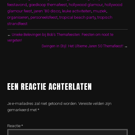
feestavond
,
goedkoop themafeest
,
hollywood glamour
,
hollywood
glamour feest
,
jaren '80 disco
,
leuke activiteiten
,
muziek
,
organiseren
,
personeelsfeest
,
tropical beach party
,
tropisch
strandfeest
←
Unieke Belevingen bij Bob’s Themafeesten: Feesten om nooit te
vergeten!
Swingen in Stijl: Het Ultieme Jaren 50 Themafeest!
→
EEN REACTIE ACHTERLATEN
Je e-mailadres zal niet getoond worden.
Vereiste velden zijn
gemarkeerd met
*
Reactie
*