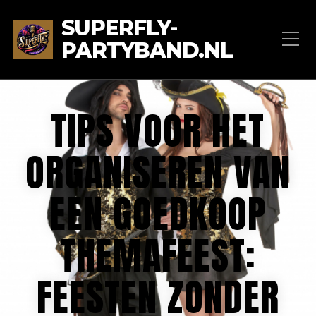
SUPERFLY-
PARTYBAND.NL
TIPS VOOR HET
ORGANISEREN VAN
EEN GOEDKOOP
THEMAFEEST:
FEESTEN ZONDER