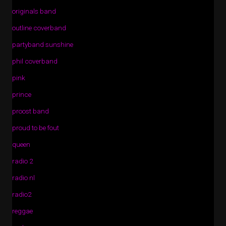
originals band
outline coverband
partyband sunshine
phil coverband
pink
prince
proost band
proud to be fout
queen
radio 2
radio nl
radio2
reggae