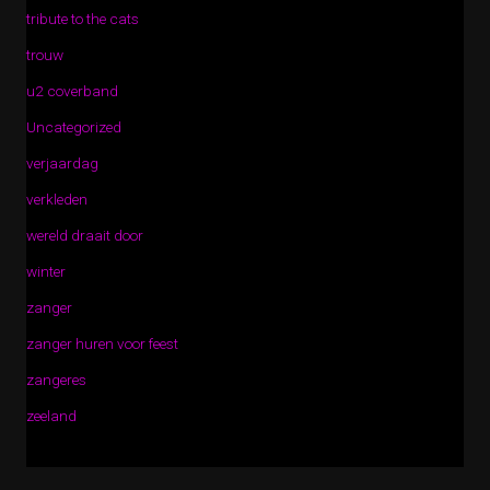
tribute to the cats
trouw
u2 coverband
Uncategorized
verjaardag
verkleden
wereld draait door
winter
zanger
zanger huren voor feest
zangeres
zeeland