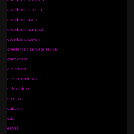
coverband kempen
coverband noah
coverband normaal
coverband zoeken
creedence clearwater revival
danny vera
dire straits
dire straits tribute
dirty daddies
domino
dubbel d
duo
eagles