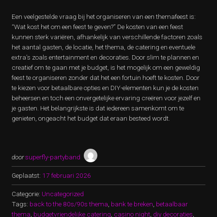
Een veelgestelde vraag bij het organiseren van een themafeest is:
“Wat kost het om een feest te geven?” De kosten van een feest
kunnen sterk variëren, afhankelijk van verschillende factoren zoals
het aantal gasten, de locatie, het thema, de catering en eventuele
extra’s zoals entertainment en decoraties. Door slim te plannen en
creatief om te gaan met je budget, is het mogelijk om een geweldig
feest te organiseren zonder dat het een fortuin hoeft te kosten. Door
te kiezen voor betaalbare opties en DIY-elementen kun je de kosten
beheersen en toch een onvergetelijke ervaring creëren voor jezelf en
je gasten. Het belangrijkste is dat iedereen samenkomt om te
genieten, ongeacht het budget dat eraan besteed wordt.
door
superfly-partyband
Geplaatst:
17 februari 2026
Categorie:
Uncategorized
Tags:
back to the 80s/90s thema
,
bank te breken
,
betaalbaar
thema
,
budgetvriendelijke catering
,
casino night
,
diy decoraties
,