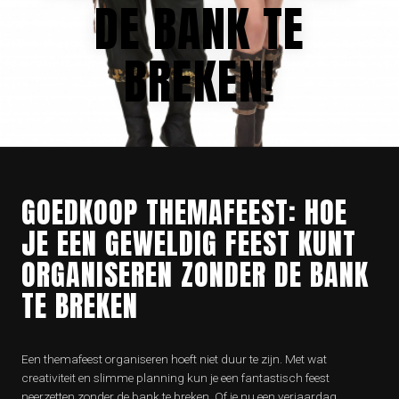
DE BANK TE
BREKEN!
GOEDKOOP THEMAFEEST: HOE
JE EEN GEWELDIG FEEST KUNT
ORGANISEREN ZONDER DE BANK
TE BREKEN
Een themafeest organiseren hoeft niet duur te zijn. Met wat
creativiteit en slimme planning kun je een fantastisch feest
neerzetten zonder de bank te breken. Of je nu een verjaardag,