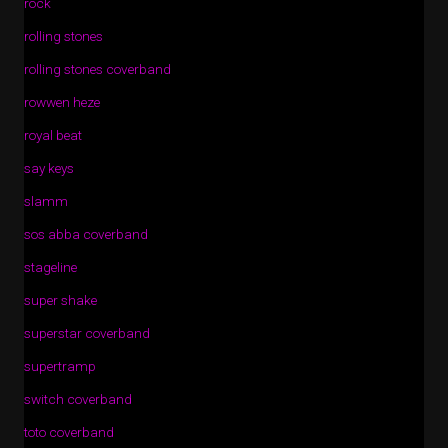
rock
rolling stones
rolling stones coverband
rowwen heze
royal beat
say keys
slamm
sos abba coverband
stageline
super shake
superstar coverband
supertramp
switch coverband
toto coverband