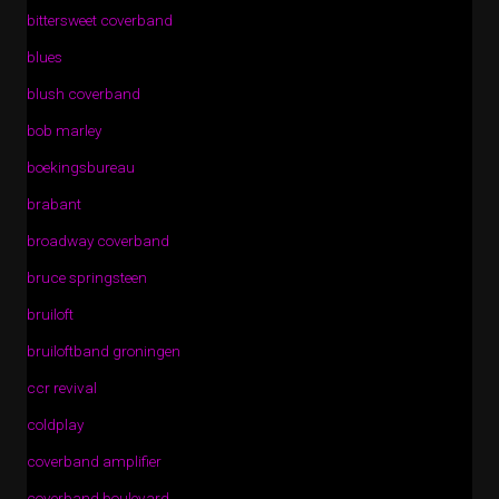
bittersweet coverband
blues
blush coverband
bob marley
boekingsbureau
brabant
broadway coverband
bruce springsteen
bruiloft
bruiloftband groningen
ccr revival
coldplay
coverband amplifier
coverband boulevard