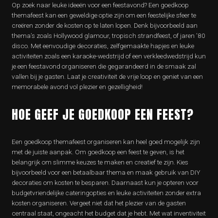
Op zoek naar leuke ideeën voor een feestavond? Een goedkoop
themafeest kan een geweldige optie zijn om een feestelijke sfeer te
creëren zonder de kosten op te laten lopen. Denk bijvoorbeeld aan
thema’s zoals Hollywood glamour, tropisch strandfeest, of jaren ’80
disco. Met eenvoudige decoraties, zelfgemaakte hapjes en leuke
activiteiten zoals een karaoke-wedstrijd of een verkleedwedstrijd kun
je een feestavond organiseren die gegarandeerd in de smaak zal
vallen bij je gasten. Laat je creativiteit de vrije loop en geniet van een
memorabele avond vol plezier en gezelligheid!
HOE GEEF JE GOEDKOOP EEN FEEST?
Een goedkoop themafeest organiseren kan heel goed mogelijk zijn
met de juiste aanpak. Om goedkoop een feest te geven, is het
belangrijk om slimme keuzes te maken en creatief te zijn. Kies
bijvoorbeeld voor een betaalbaar thema en maak gebruik van DIY
decoraties om kosten te besparen. Daarnaast kun je opteren voor
budgetvriendelijke cateringopties en leuke activiteiten zonder extra
kosten organiseren. Vergeet niet dat het plezier van de gasten
centraal staat, ongeacht het budget dat je hebt. Met wat inventiviteit