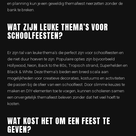
en planning kun je een geweldig themafeest neerzetten zonder de
bank te breken.
WAT ZIJN LEUKE THEMA’S VOOR
SCHOOLFEESTEN?
Er zijn tal van leuke thema’s die perfect zijn voor schoolfeesten en
die niet duur hoeven te zijn. Populaire opties zijn bijvoorbeeld
Hollywood, Neon, Back to the 80s, Tropisch strand, Superhelden en
Black & White. Deze thema’s bieden een breed scala aan
mogelijkheden voor creatieve decoraties, kostuums en activiteiten
die passen bij de sfeer van een schoolfeest. Door slimme keuzes te
maken en DIY-elementen toe te voegen, kunnen scholieren samen
een onvergetelijk themafeest beleven zonder dat het veel hoeft te
kosten.
WAT KOST HET OM EEN FEEST TE
GEVEN?