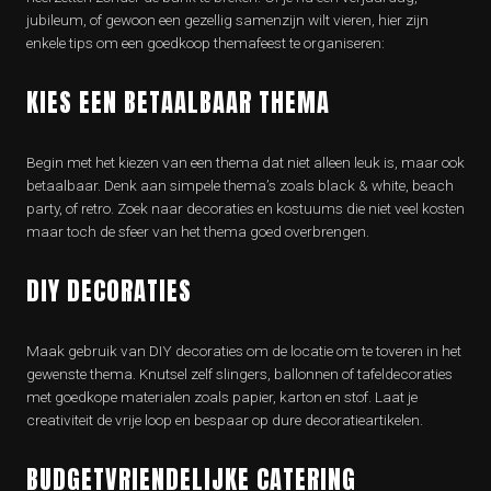
jubileum, of gewoon een gezellig samenzijn wilt vieren, hier zijn
enkele tips om een goedkoop themafeest te organiseren:
KIES EEN BETAALBAAR THEMA
Begin met het kiezen van een thema dat niet alleen leuk is, maar ook
betaalbaar. Denk aan simpele thema’s zoals black & white, beach
party, of retro. Zoek naar decoraties en kostuums die niet veel kosten
maar toch de sfeer van het thema goed overbrengen.
DIY DECORATIES
Maak gebruik van DIY decoraties om de locatie om te toveren in het
gewenste thema. Knutsel zelf slingers, ballonnen of tafeldecoraties
met goedkope materialen zoals papier, karton en stof. Laat je
creativiteit de vrije loop en bespaar op dure decoratieartikelen.
BUDGETVRIENDELIJKE CATERING