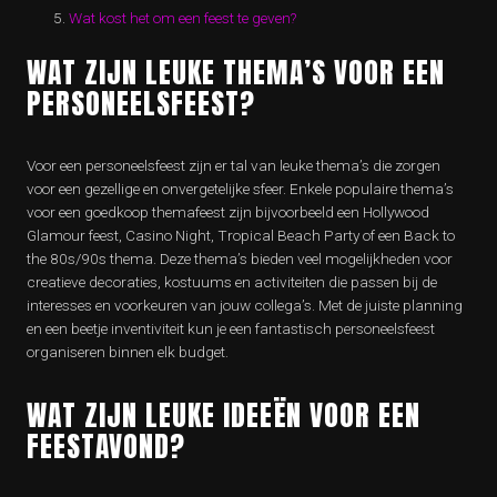
Wat kost het om een feest te geven?
WAT ZIJN LEUKE THEMA’S VOOR EEN
PERSONEELSFEEST?
Voor een personeelsfeest zijn er tal van leuke thema’s die zorgen
voor een gezellige en onvergetelijke sfeer. Enkele populaire thema’s
voor een goedkoop themafeest zijn bijvoorbeeld een Hollywood
Glamour feest, Casino Night, Tropical Beach Party of een Back to
the 80s/90s thema. Deze thema’s bieden veel mogelijkheden voor
creatieve decoraties, kostuums en activiteiten die passen bij de
interesses en voorkeuren van jouw collega’s. Met de juiste planning
en een beetje inventiviteit kun je een fantastisch personeelsfeest
organiseren binnen elk budget.
WAT ZIJN LEUKE IDEEËN VOOR EEN
FEESTAVOND?