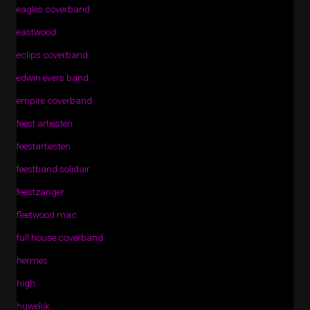
eagles coverband
eastwood
eclips coverband
edwin evers band
empire coverband
feest artiesten
feestartiesten
feestband solidair
feestzanger
fleetwood mac
full house coverband
hermes
high
huwelijk