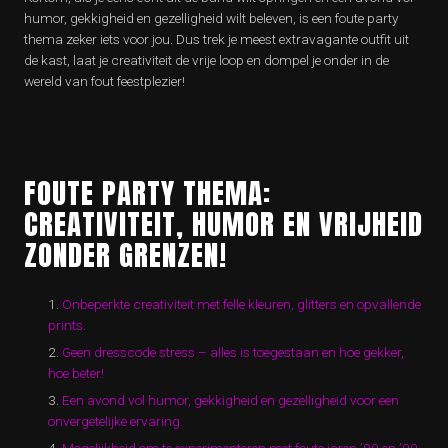
humor, gekkigheid en gezelligheid wilt beleven, is een foute party
thema zeker iets voor jou. Dus trek je meest extravagante outfit uit
de kast, laat je creativiteit de vrije loop en dompel je onder in de
wereld van fout feestplezier!
FOUTE PARTY THEMA:
CREATIVITEIT, HUMOR EN VRIJHEID
ZONDER GRENZEN!
Onbeperkte creativiteit met felle kleuren, glitters en opvallende
prints.
Geen dresscode stress – alles is toegestaan en hoe gekker,
hoe beter!
Een avond vol humor, gekkigheid en gezelligheid voor een
onvergetelijke ervaring.