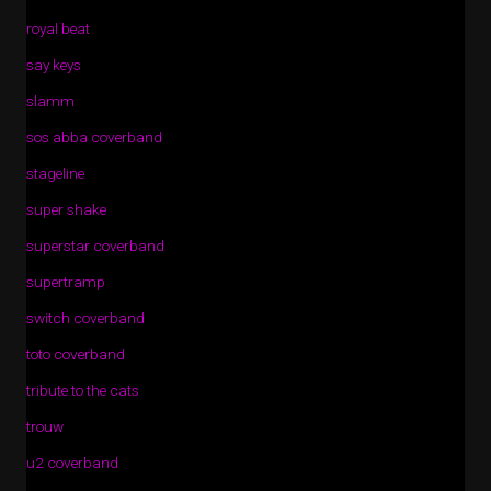
royal beat
say keys
slamm
sos abba coverband
stageline
super shake
superstar coverband
supertramp
switch coverband
toto coverband
tribute to the cats
trouw
u2 coverband