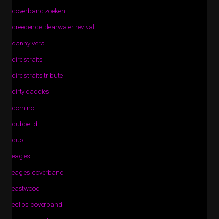
coverband zoeken
creedence clearwater revival
danny vera
dire straits
dire straits tribute
dirty daddies
domino
dubbel d
duo
eagles
eagles coverband
eastwood
eclips coverband