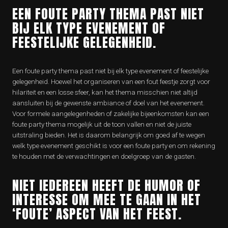
EEN FOUTE PARTY THEMA PAST NIET
BIJ ELK TYPE EVENEMENT OF
FEESTELIJKE GELEGENHEID.
Een foute party thema past niet bij elk type evenement of feestelijke
gelegenheid. Hoewel het organiseren van een fout feestje zorgt voor
hilariteit en een losse sfeer, kan het thema misschien niet altijd
aansluiten bij de gewenste ambiance of doel van het evenement.
Voor formele aangelegenheden of zakelijke bijeenkomsten kan een
foute party thema mogelijk uit de toon vallen en niet de juiste
uitstraling bieden. Het is daarom belangrijk om goed af te wegen
welk type evenement geschikt is voor een foute party en om rekening
te houden met de verwachtingen en doelgroep van de gasten.
NIET IEDEREEN HEEFT DE HUMOR OF
INTERESSE OM MEE TE GAAN IN HET
‘FOUTE’ ASPECT VAN HET FEEST.