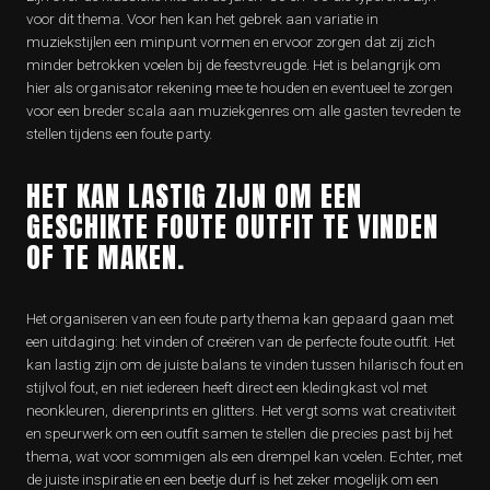
voor dit thema. Voor hen kan het gebrek aan variatie in
muziekstijlen een minpunt vormen en ervoor zorgen dat zij zich
minder betrokken voelen bij de feestvreugde. Het is belangrijk om
hier als organisator rekening mee te houden en eventueel te zorgen
voor een breder scala aan muziekgenres om alle gasten tevreden te
stellen tijdens een foute party.
HET KAN LASTIG ZIJN OM EEN
GESCHIKTE FOUTE OUTFIT TE VINDEN
OF TE MAKEN.
Het organiseren van een foute party thema kan gepaard gaan met
een uitdaging: het vinden of creëren van de perfecte foute outfit. Het
kan lastig zijn om de juiste balans te vinden tussen hilarisch fout en
stijlvol fout, en niet iedereen heeft direct een kledingkast vol met
neonkleuren, dierenprints en glitters. Het vergt soms wat creativiteit
en speurwerk om een outfit samen te stellen die precies past bij het
thema, wat voor sommigen als een drempel kan voelen. Echter, met
de juiste inspiratie en een beetje durf is het zeker mogelijk om een