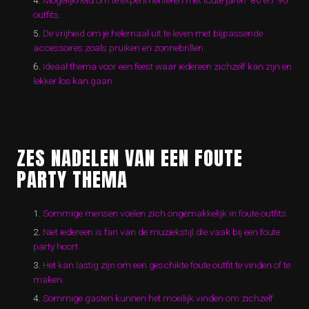
Mogelijkheid om te experimenteren met foute jaren ’80 en ’90
outfits.
De vrijheid om je helemaal uit te leven met bijpassende
accessoires zoals pruiken en zonnebrillen.
Ideaal thema voor een feest waar iedereen zichzelf kan zijn en
lekker los kan gaan.
ZES NADELEN VAN EEN FOUTE
PARTY THEMA
Sommige mensen voelen zich ongemakkelijk in foute outfits.
Niet iedereen is fan van de muziekstijl die vaak bij een foute
party hoort.
Het kan lastig zijn om een geschikte foute outfit te vinden of te
maken.
Sommige gasten kunnen het moeilijk vinden om zichzelf