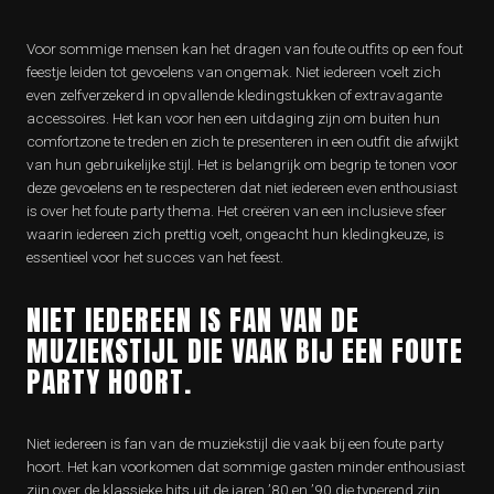
Voor sommige mensen kan het dragen van foute outfits op een fout
feestje leiden tot gevoelens van ongemak. Niet iedereen voelt zich
even zelfverzekerd in opvallende kledingstukken of extravagante
accessoires. Het kan voor hen een uitdaging zijn om buiten hun
comfortzone te treden en zich te presenteren in een outfit die afwijkt
van hun gebruikelijke stijl. Het is belangrijk om begrip te tonen voor
deze gevoelens en te respecteren dat niet iedereen even enthousiast
is over het foute party thema. Het creëren van een inclusieve sfeer
waarin iedereen zich prettig voelt, ongeacht hun kledingkeuze, is
essentieel voor het succes van het feest.
NIET IEDEREEN IS FAN VAN DE
MUZIEKSTIJL DIE VAAK BIJ EEN FOUTE
PARTY HOORT.
Niet iedereen is fan van de muziekstijl die vaak bij een foute party
hoort. Het kan voorkomen dat sommige gasten minder enthousiast
zijn over de klassieke hits uit de jaren ’80 en ’90 die typerend zijn