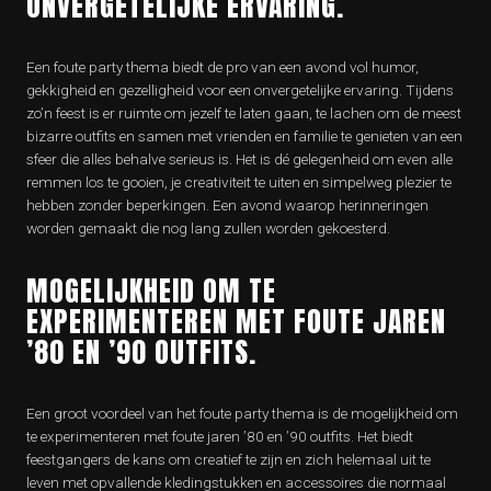
ONVERGETELIJKE ERVARING.
Een foute party thema biedt de pro van een avond vol humor,
gekkigheid en gezelligheid voor een onvergetelijke ervaring. Tijdens
zo’n feest is er ruimte om jezelf te laten gaan, te lachen om de meest
bizarre outfits en samen met vrienden en familie te genieten van een
sfeer die alles behalve serieus is. Het is dé gelegenheid om even alle
remmen los te gooien, je creativiteit te uiten en simpelweg plezier te
hebben zonder beperkingen. Een avond waarop herinneringen
worden gemaakt die nog lang zullen worden gekoesterd.
MOGELIJKHEID OM TE
EXPERIMENTEREN MET FOUTE JAREN
’80 EN ’90 OUTFITS.
Een groot voordeel van het foute party thema is de mogelijkheid om
te experimenteren met foute jaren ’80 en ’90 outfits. Het biedt
feestgangers de kans om creatief te zijn en zich helemaal uit te
leven met opvallende kledingstukken en accessoires die normaal