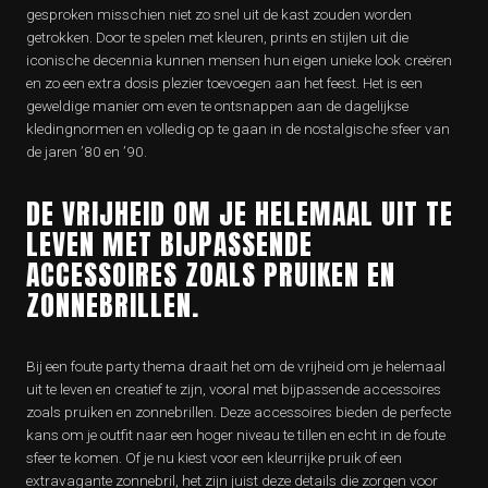
gesproken misschien niet zo snel uit de kast zouden worden
getrokken. Door te spelen met kleuren, prints en stijlen uit die
iconische decennia kunnen mensen hun eigen unieke look creëren
en zo een extra dosis plezier toevoegen aan het feest. Het is een
geweldige manier om even te ontsnappen aan de dagelijkse
kledingnormen en volledig op te gaan in de nostalgische sfeer van
de jaren ’80 en ’90.
DE VRIJHEID OM JE HELEMAAL UIT TE
LEVEN MET BIJPASSENDE
ACCESSOIRES ZOALS PRUIKEN EN
ZONNEBRILLEN.
Bij een foute party thema draait het om de vrijheid om je helemaal
uit te leven en creatief te zijn, vooral met bijpassende accessoires
zoals pruiken en zonnebrillen. Deze accessoires bieden de perfecte
kans om je outfit naar een hoger niveau te tillen en echt in de foute
sfeer te komen. Of je nu kiest voor een kleurrijke pruik of een
extravagante zonnebril, het zijn juist deze details die zorgen voor