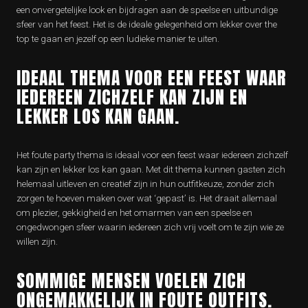
een onvergetelijke look en bijdragen aan de speelse en uitbundige
sfeer van het feest. Het is de ideale gelegenheid om lekker over the
top te gaan en jezelf op een ludieke manier te uiten.
IDEAAL THEMA VOOR EEN FEEST WAAR
IEDEREEN ZICHZELF KAN ZIJN EN
LEKKER LOS KAN GAAN.
Het foute party thema is ideaal voor een feest waar iedereen zichzelf
kan zijn en lekker los kan gaan. Met dit thema kunnen gasten zich
helemaal uitleven en creatief zijn in hun outfitkeuze, zonder zich
zorgen te hoeven maken over wat ‘gepast’ is. Het draait allemaal
om plezier, gekkigheid en het omarmen van een speelse en
ongedwongen sfeer waarin iedereen zich vrij voelt om te zijn wie ze
willen zijn.
SOMMIGE MENSEN VOELEN ZICH
ONGEMAKKELIJK IN FOUTE OUTFITS.