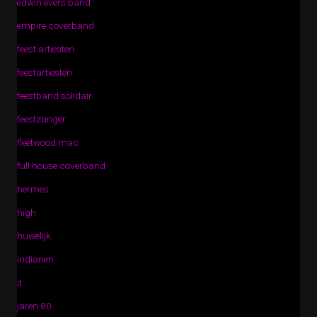
edwin evers band
empire coverband
feest artiesten
feestartiesten
feestband solidair
feestzanger
fleetwood mac
full house coverband
hermes
high
huwelijk
indianen
it
jaren 80