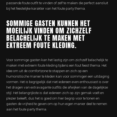
passende foute outfit te vinden of zelf te maken die perfect aansluit
bij het feestelijke karakter van het foute party thema.
SOMMIGE GASTEN KUNNEN HET
MOEILIJK VINDEN OM ZICHZELF
BELACHELIJK TE MAKEN MET
EXTREEM FOUTE KLEDING.
Voor sommige gasten kan het lastig zijn om zichzelf belachelijk te
maken met extreem foute kleding tijdens een fout feest thema. Het
idee om uit de comfortzone te stappen en zich op een
humoristische manier te kleden kan voor sommigen een uitdaging
vormen. Het is begrijpelijk dat niet iedereen even enthousiast is over
het dragen van extravagante outfits die afwijken van de dagelijkse
stijl. Het belangrijkste is dat iedereen zich op zijn gemak voelt en
plezier beleeft, dus het is goed om hier begrip voor te tonen en
gasten de vrijheid te geven om op hun eigen manier deel te nemen
aan het foute party thema.