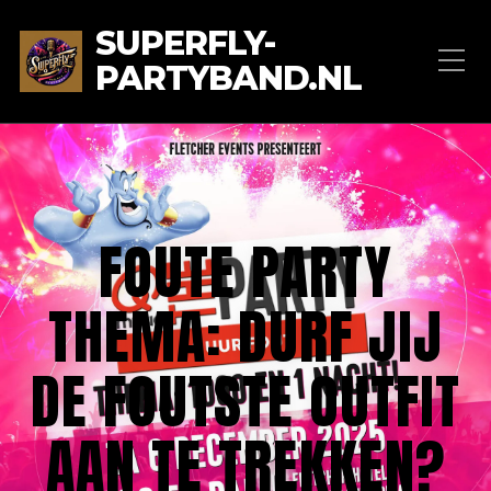
SUPERFLY-
PARTYBAND.NL
FOUTE PARTY
THEMA: DURF JIJ
DE FOUTSTE OUTFIT
AAN TE TREKKEN?