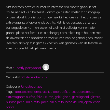
Niet iedereen heeft de humor of interesse om mee te gaan in het
‘foute’ aspect van het feest. Sommige gasten voelen zich mogelijk
ongemakkelijk of niet op hun gemak bij het idee van het dragen van
extravagante of opvallende outfits. Het risico bestaat dat zij zich
buitengesloten kunnen voelen of zich niet volledig kunnen laten
gaan tijdens het feest. Het is belangrijk om rekening te houden met
de diversiteit aan smaken en voorkeuren van de genodigden, zodat
iedereen zich op zijn gemak voelt en kan genieten van de feestelijke
sfeer, ongeacht het gekozen thema.
door
superfly-partyband
Geplaatst:
23 december 2025
Categorie:
Uncategorized
Tags:
accessoires
,
creativiteit
,
disco-outfit
,
dresscode stress
,
extravagante outfits
,
felle kleuren
,
gekkigheid
,
gezelligheid
,
glitters
,
humor
,
jaren '80 outfits
,
jaren '90 outfits
,
neonkleuren
,
opvallende
prints