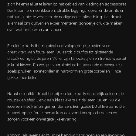
zich helemaal uit te leven op het gebied van kleding en accessoires.
Denk aan felle neonkleuren, strakke leggings, opvallende prints en
natuurlijk niet te vergeten: de nodige dosis bling-bling. Het draait
allemaal om durven en experimenteren, zonder je druk te maken
over wat anderen ervan vinden.
Een foute party thema biedt ook volop mogelijkheden voor
creativiteit. Van foute jaren ’80 aerobic outfits tot glitterende
discokleding uit de jaren ’70, er zijn talloze stijlen en trends waaruit
je kunt kiezen. En vergeet vooral niet de bijpassende accessoires
zoals pruiken, zonnebrillen in hartvorm en grote oorbellen – hoe
gekker, hoe beter!
Naast de outfits draait het bij een foute party natuurlijk ook om de
muziek en sfeer. Denk aan klassiekers uit de jaren ’80 en ’90 die
iedereen mee kan zingen en dansen. Een goede DJ of live band die
inspeelt op het foute thema kan de avond compleet maken en
zorgen voor een onvergetelijke ervaring.
Kortom, als je eens echt uit de band wilt springen en een avond vol