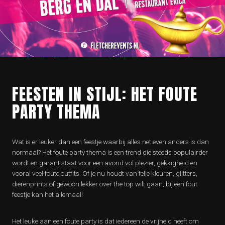
FEESTEN IN STIJL: HET FOUTE
PARTY THEMA
Wat is er leuker dan een feestje waarbij alles net even anders is dan
normaal? Het foute party thema is een trend die steeds populairder
wordt en garant staat voor een avond vol plezier, gekkigheid en
vooral veel foute outfits. Of je nu houdt van felle kleuren, glitters,
dierenprints of gewoon lekker over the top wilt gaan, bij een fout
feestje kan het allemaal!
Het leuke aan een foute party is dat iedereen de vrijheid heeft om