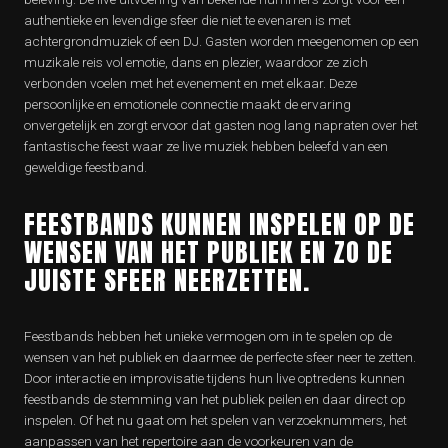
authentieke en levendige sfeer die niet te evenaren is met
achtergrondmuziek of een DJ. Gasten worden meegenomen op een
muzikale reis vol emotie, dans en plezier, waardoor ze zich
verbonden voelen met het evenement en met elkaar. Deze
persoonlijke en emotionele connectie maakt de ervaring
onvergetelijk en zorgt ervoor dat gasten nog lang napraten over het
fantastische feest waar ze live muziek hebben beleefd van een
geweldige feestband.
FEESTBANDS KUNNEN INSPELEN OP DE
WENSEN VAN HET PUBLIEK EN ZO DE
JUISTE SFEER NEERZETTEN.
Feestbands hebben het unieke vermogen om in te spelen op de
wensen van het publiek en daarmee de perfecte sfeer neer te zetten.
Door interactie en improvisatie tijdens hun live optredens kunnen
feestbands de stemming van het publiek peilen en daar direct op
inspelen. Of het nu gaat om het spelen van verzoeknummers, het
aanpassen van het repertoire aan de voorkeuren van de