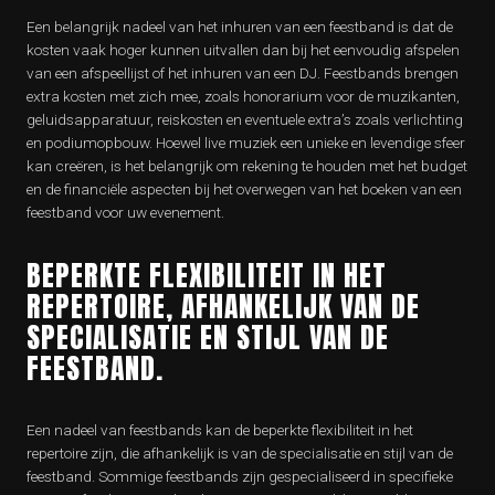
Een belangrijk nadeel van het inhuren van een feestband is dat de
kosten vaak hoger kunnen uitvallen dan bij het eenvoudig afspelen
van een afspeellijst of het inhuren van een DJ. Feestbands brengen
extra kosten met zich mee, zoals honorarium voor de muzikanten,
geluidsapparatuur, reiskosten en eventuele extra’s zoals verlichting
en podiumopbouw. Hoewel live muziek een unieke en levendige sfeer
kan creëren, is het belangrijk om rekening te houden met het budget
en de financiële aspecten bij het overwegen van het boeken van een
feestband voor uw evenement.
BEPERKTE FLEXIBILITEIT IN HET
REPERTOIRE, AFHANKELIJK VAN DE
SPECIALISATIE EN STIJL VAN DE
FEESTBAND.
Een nadeel van feestbands kan de beperkte flexibiliteit in het
repertoire zijn, die afhankelijk is van de specialisatie en stijl van de
feestband. Sommige feestbands zijn gespecialiseerd in specifieke