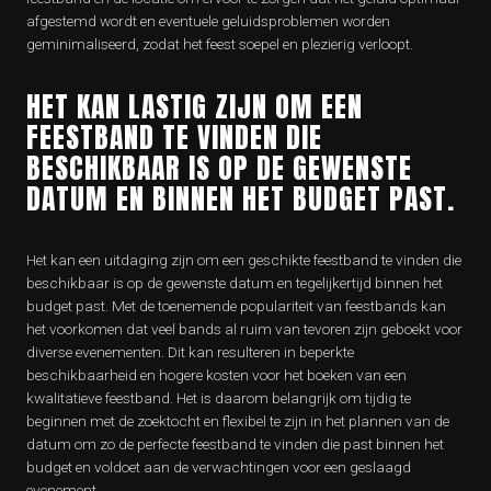
afgestemd wordt en eventuele geluidsproblemen worden
geminimaliseerd, zodat het feest soepel en plezierig verloopt.
HET KAN LASTIG ZIJN OM EEN
FEESTBAND TE VINDEN DIE
BESCHIKBAAR IS OP DE GEWENSTE
DATUM EN BINNEN HET BUDGET PAST.
Het kan een uitdaging zijn om een geschikte feestband te vinden die
beschikbaar is op de gewenste datum en tegelijkertijd binnen het
budget past. Met de toenemende populariteit van feestbands kan
het voorkomen dat veel bands al ruim van tevoren zijn geboekt voor
diverse evenementen. Dit kan resulteren in beperkte
beschikbaarheid en hogere kosten voor het boeken van een
kwalitatieve feestband. Het is daarom belangrijk om tijdig te
beginnen met de zoektocht en flexibel te zijn in het plannen van de
datum om zo de perfecte feestband te vinden die past binnen het
budget en voldoet aan de verwachtingen voor een geslaagd
evenement.