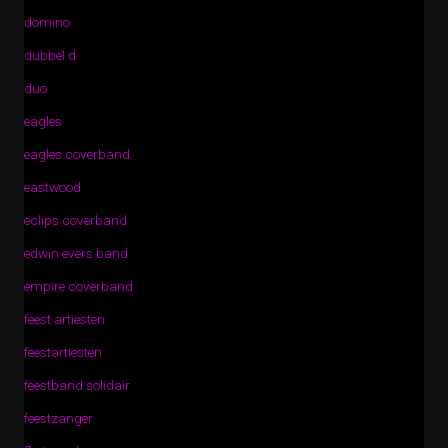
domino
dubbel d
duo
eagles
eagles coverband
eastwood
eclips coverband
edwin evers band
empire coverband
feest artiesten
feestartiesten
feestband solidair
feestzanger