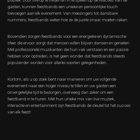
publiek. Door live op te treden en in te spelen op de reacties van de
gasten, kunnen feestbands een unieke en persoonlijke touch
toevoegen aan elk evenement. Van meezingers tot dansbare
nummers, feestbands weten hoe ze de juiste snaar moeten raken.
Bovendien zorgen feestbands voor een energieke en dynamische
sfeer die ervoor zorgt dat mensen willen blijven dansen en genieten.
Met professionele muzikanten die hun vak verstaan en een passie
hebben voor optreden, is het geen wonder dat feestbands steeds
populairder worden voor allerlei soorten gelegenheden.
Kortom, als u op zoek bent naar manieren om uw volgende
evenement naar een hoger niveau te tillen en uw gasten een
onvergetelijke tijd te bezorgen, overweeg dan zeker om een
feestband in te huren. Met hun unieke mix van live muziek,
interactie en entertainment zijn feestbands de sleutel tot het succes
van elk feest!