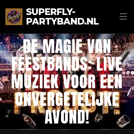
SUPERFLY-
PARTYBAND.NL
DE MAGIE VAN
FEESTBANDS: LIVE
MUZIEK VOOR EEN
ONVERGETELIJKE
AVOND!