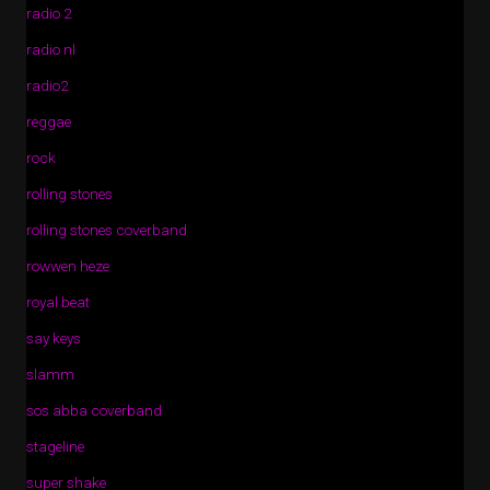
radio 2
radio nl
radio2
reggae
rock
rolling stones
rolling stones coverband
rowwen heze
royal beat
say keys
slamm
sos abba coverband
stageline
super shake