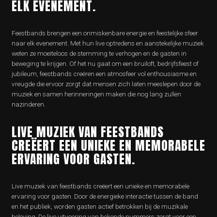
ELK EVENEMENT.
Feestbands brengen een onmiskenbare energie en feestelijke sfeer
naar elk evenement. Met hun live optredens en aanstekelijke muziek
weten ze moeiteloos de stemming te verhogen en de gasten in
beweging te krijgen. Of het nu gaat om een bruiloft, bedrijfsfeest of
jubileum, feestbands creëren een atmosfeer vol enthousiasme en
vreugde die ervoor zorgt dat mensen zich laten meeslepen door de
muziek en samen herinneringen maken die nog lang zullen
nazinderen.
LIVE MUZIEK VAN FEESTBANDS
CREËERT EEN UNIEKE EN MEMORABELE
ERVARING VOOR GASTEN.
Live muziek van feestbands creëert een unieke en memorabele
ervaring voor gasten. Door de energieke interactie tussen de band
en het publiek, worden gasten actief betrokken bij de muzikale
beleving. De live uitvoering van bekende nummers zorgt voor een