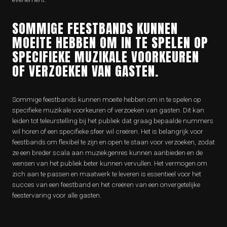
SOMMIGE FEESTBANDS KUNNEN
MOEITE HEBBEN OM IN TE SPELEN OP
SPECIFIEKE MUZIKALE VOORKEUREN
OF VERZOEKEN VAN GASTEN.
Sommige feestbands kunnen moeite hebben om in te spelen op
specifieke muzikale voorkeuren of verzoeken van gasten. Dit kan
leiden tot teleurstelling bij het publiek dat graag bepaalde nummers
wil horen of een specifieke sfeer wil creëren. Het is belangrijk voor
feestbands om flexibel te zijn en open te staan voor verzoeken, zodat
ze een breder scala aan muziekgenres kunnen aanbieden en de
wensen van het publiek beter kunnen vervullen. Het vermogen om
zich aan te passen en maatwerk te leveren is essentieel voor het
succes van een feestband en het creëren van een onvergetelijke
feestervaring voor alle gasten.