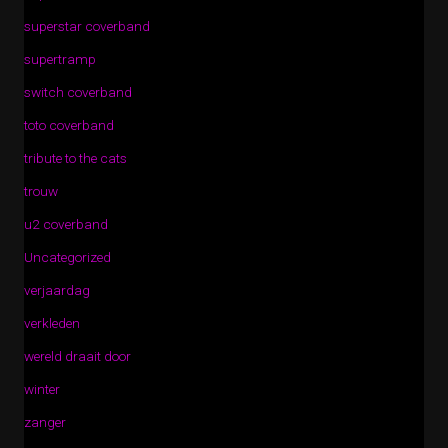
superstar coverband
supertramp
switch coverband
toto coverband
tribute to the cats
trouw
u2 coverband
Uncategorized
verjaardag
verkleden
wereld draait door
winter
zanger