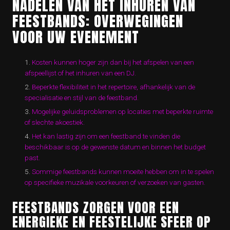
NADELEN VAN HET INHUREN VAN
FEESTBANDS: OVERWEGINGEN
VOOR UW EVENEMENT
Kosten kunnen hoger zijn dan bij het afspelen van een
afspeellijst of het inhuren van een DJ.
Beperkte flexibiliteit in het repertoire, afhankelijk van de
specialisatie en stijl van de feestband.
Mogelijke geluidsproblemen op locaties met beperkte ruimte
of slechte akoestiek.
Het kan lastig zijn om een feestband te vinden die
beschikbaar is op de gewenste datum en binnen het budget
past.
Sommige feestbands kunnen moeite hebben om in te spelen
op specifieke muzikale voorkeuren of verzoeken van gasten.
FEESTBANDS ZORGEN VOOR EEN
ENERGIEKE EN FEESTELIJKE SFEER OP