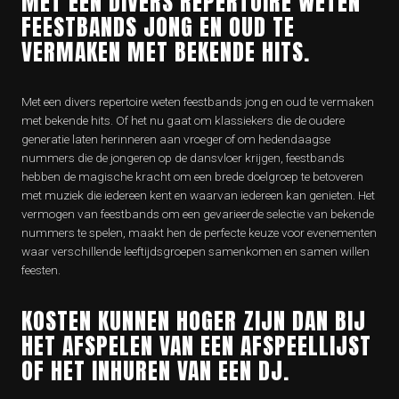
MET EEN DIVERS REPERTOIRE WETEN
FEESTBANDS JONG EN OUD TE
VERMAKEN MET BEKENDE HITS.
Met een divers repertoire weten feestbands jong en oud te vermaken
met bekende hits. Of het nu gaat om klassiekers die de oudere
generatie laten herinneren aan vroeger of om hedendaagse
nummers die de jongeren op de dansvloer krijgen, feestbands
hebben de magische kracht om een brede doelgroep te betoveren
met muziek die iedereen kent en waarvan iedereen kan genieten. Het
vermogen van feestbands om een gevarieerde selectie van bekende
nummers te spelen, maakt hen de perfecte keuze voor evenementen
waar verschillende leeftijdsgroepen samenkomen en samen willen
feesten.
KOSTEN KUNNEN HOGER ZIJN DAN BIJ
HET AFSPELEN VAN EEN AFSPEELLIJST
OF HET INHUREN VAN EEN DJ.