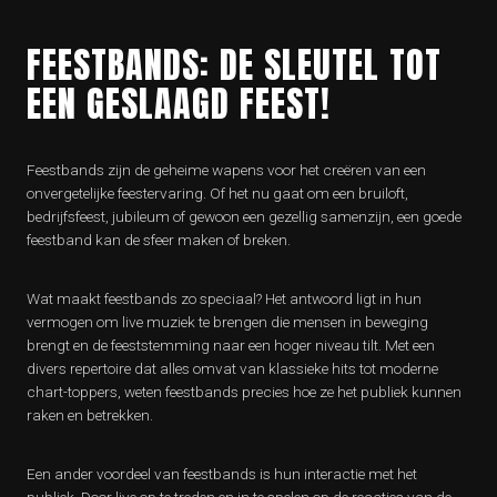
FEESTBANDS: DE SLEUTEL TOT
EEN GESLAAGD FEEST!
Feestbands zijn de geheime wapens voor het creëren van een
onvergetelijke feestervaring. Of het nu gaat om een bruiloft,
bedrijfsfeest, jubileum of gewoon een gezellig samenzijn, een goede
feestband kan de sfeer maken of breken.
Wat maakt feestbands zo speciaal? Het antwoord ligt in hun
vermogen om live muziek te brengen die mensen in beweging
brengt en de feeststemming naar een hoger niveau tilt. Met een
divers repertoire dat alles omvat van klassieke hits tot moderne
chart-toppers, weten feestbands precies hoe ze het publiek kunnen
raken en betrekken.
Een ander voordeel van feestbands is hun interactie met het