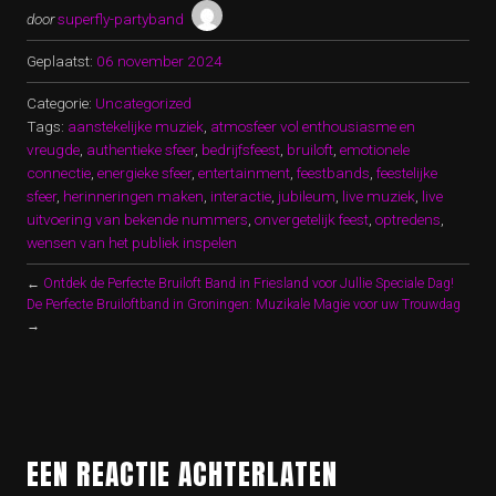
door
superfly-partyband
Geplaatst:
06 november 2024
Categorie:
Uncategorized
Tags:
aanstekelijke muziek
,
atmosfeer vol enthousiasme en
vreugde
,
authentieke sfeer
,
bedrijfsfeest
,
bruiloft
,
emotionele
connectie
,
energieke sfeer
,
entertainment
,
feestbands
,
feestelijke
sfeer
,
herinneringen maken
,
interactie
,
jubileum
,
live muziek
,
live
uitvoering van bekende nummers
,
onvergetelijk feest
,
optredens
,
wensen van het publiek inspelen
←
Ontdek de Perfecte Bruiloft Band in Friesland voor Jullie Speciale Dag!
De Perfecte Bruiloftband in Groningen: Muzikale Magie voor uw Trouwdag
→
EEN REACTIE ACHTERLATEN