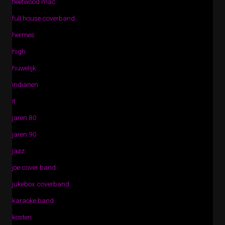
fleetwood mac
full house coverband
hermes
high
huwelijk
indianen
it
jaren 80
jaren 90
jazz
joe cover band
jukebox coverband
karaoke band
kosten