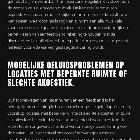
genres of stijlen, waardoor hun repertoire mogelijk niet voldoet aan
de wensen van alle soorten publiek. Dit kan resulteren in een
beperkte variatie van muziekstijlen en nummers die de feestband
kan spelen, waardoor het lastig kan zijn om aan alle muzikale
voorkeuren van de gasten te voldoen. Het is daarom belangrijk om
bij het kiezen van een feestband rekening te houden met de
diversiteit en flexibiliteit van hun repertoire om ervoor te zorgen dat
het feest voor iedereen een geslaagde ervaring wordt.
MOGELIJKE GELUIDSPROBLEMEN OP
LOCATIES MET BEPERKTE RUIMTE OF
SLECHTE AKOESTIEK.
Bij het overwegen van het inhuren van een feestband is het
belangrijk om rekening te houden met mogelijke geluidsproblemen,
vooral op locaties met beperkte ruimte of slechte akoestiek. In zulke
situaties kan het geluid van de band versterkt worden en kan dit
leiden tot een ongewenst harde of vervormde geluidservaring voor
de gasten. Het is essentieel om vooraf te overleggen met de
feestband en de locatie om ervoor te zorgen dat het geluid optimaal