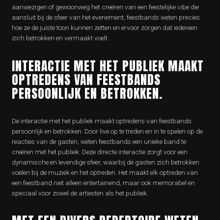
aanwezigen of gewoonweg het creëren van een feestelijke vibe die
aansluit bij de sfeer van het evenement, feestbands weten precies
hoe ze de juiste toon kunnen zetten en ervoor zorgen dat iedereen
zich betrokken en vermaakt voelt.
INTERACTIE MET HET PUBLIEK MAAKT
OPTREDENS VAN FEESTBANDS
PERSOONLIJK EN BETROKKEN.
De interactie met het publiek maakt optredens van feestbands
persoonlijk en betrokken. Door live op te treden en in te spelen op de
reacties van de gasten, weten feestbands een unieke band te
creëren met het publiek. Deze directe interactie zorgt voor een
dynamische en levendige sfeer, waarbij de gasten zich betrokken
voelen bij de muziek en het optreden. Het maakt elk optreden van
een feestband niet alleen entertainend, maar ook memorabel en
speciaal voor zowel de artiesten als het publiek.