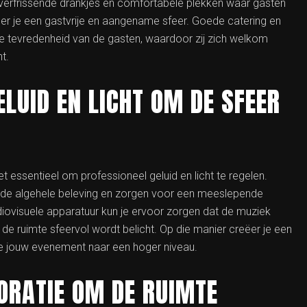
 verfrissende drankjes en comfortabele plekken waar gasten
ëer je een gastvrije en aangename sfeer. Goede catering en
e tevredenheid van de gasten, waardoor zij zich welkom
t.
ELUID EN LICHT OM DE SFEER
 essentieel om professioneel geluid en licht te regelen.
n de algehele beleving en zorgen voor een meeslepende
iovisuele apparatuur kun je ervoor zorgen dat de muziek
 de ruimte sfeervol wordt belicht. Op die manier creëer je een
l je jouw evenement naar een hoger niveau.
ORATIE OM DE RUIMTE