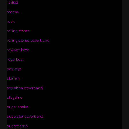
radio2
reggae
rock
rolling stones
rolling stones coverband
rowwen heze
royal beat
say keys
slamm
sos abba coverband
stageline
super shake
superstar coverband
supertramp