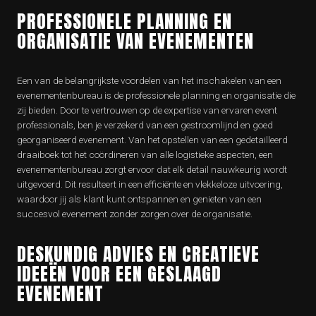
PROFESSIONELE PLANNING EN
ORGANISATIE VAN EVENEMENTEN
Een van de belangrijkste voordelen van het inschakelen van een
evenementenbureau is de professionele planning en organisatie die
zij bieden. Door te vertrouwen op de expertise van ervaren event
professionals, ben je verzekerd van een gestroomlijnd en goed
georganiseerd evenement. Van het opstellen van een gedetailleerd
draaiboek tot het coördineren van alle logistieke aspecten, een
evenementenbureau zorgt ervoor dat elk detail nauwkeurig wordt
uitgevoerd. Dit resulteert in een efficiënte en vlekkeloze uitvoering,
waardoor jij als klant kunt ontspannen en genieten van een
succesvol evenement zonder zorgen over de organisatie.
DESKUNDIG ADVIES EN CREATIEVE
IDEEËN VOOR EEN GESLAAGD
EVENEMENT