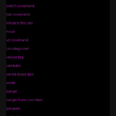
switch coverband
toto coverband
tribute to the cats
trouw
u2 coverband
Uncategorized
verjaardag
verkleden
wereld draait door
winter
zanger
zanger huren voor feest
zangeres