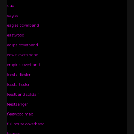
duo
eagles
eagles coverband
eastwood
eclips coverband
edwin evers band
empire coverband
feest artiesten
feestartiesten
feestband solidair
feestzanger
fleetwood mac
full house coverband
hermes