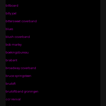
billboard
billy joel
bittersweet coverband
blues
blush coverband
bob marley
boekingsbureau
brabant
broadway coverband
bruce springsteen
bruiloft
bruiloftband groningen
ccr revival