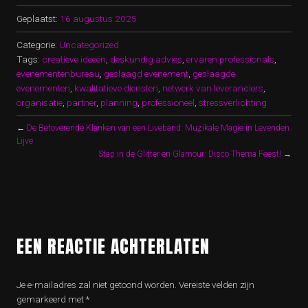
Geplaatst:
16 augustus 2025
Categorie:
Uncategorized
Tags:
creatieve ideeën
,
deskundig advies
,
ervaren professionals
,
evenementenbureau
,
geslaagd evenement
,
geslaagde
evenementen
,
kwalitatieve diensten
,
netwerk van leveranciers
,
organisatie
,
partner
,
planning
,
professioneel
,
stressverlichting
←
De Betoverende Klanken van een Liveband: Muzikale Magie in Levenden
Lijve
Stap in de Glitter en Glamour: Disco Thema Feest!
→
EEN REACTIE ACHTERLATEN
Je e-mailadres zal niet getoond worden.
Vereiste velden zijn
gemarkeerd met
*