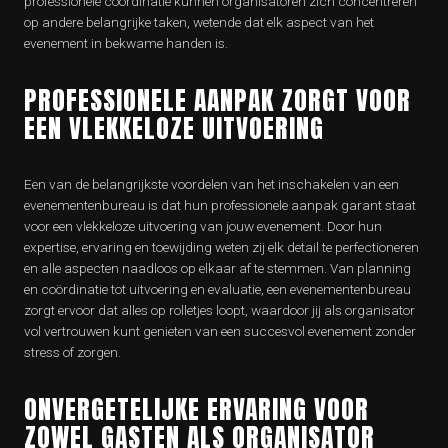
professionele coördinatie kunnen organisatoren zich concentreren
op andere belangrijke taken, wetende dat elk aspect van het
evenement in bekwame handen is.
PROFESSIONELE AANPAK ZORGT VOOR
EEN VLEKKELOZE UITVOERING
Een van de belangrijkste voordelen van het inschakelen van een
evenementenbureau is dat hun professionele aanpak garant staat
voor een vlekkeloze uitvoering van jouw evenement. Door hun
expertise, ervaring en toewijding weten zij elk detail te perfectioneren
en alle aspecten naadloos op elkaar af te stemmen. Van planning
en coördinatie tot uitvoering en evaluatie, een evenementenbureau
zorgt ervoor dat alles op rolletjes loopt, waardoor jij als organisator
vol vertrouwen kunt genieten van een succesvol evenement zonder
stress of zorgen.
ONVERGETELIJKE ERVARING VOOR
ZOWEL GASTEN ALS ORGANISATOR