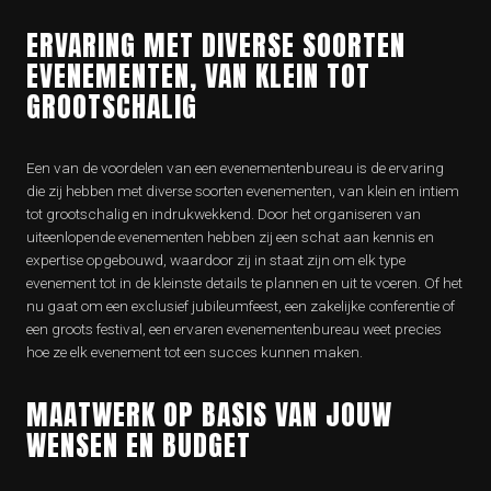
ERVARING MET DIVERSE SOORTEN
EVENEMENTEN, VAN KLEIN TOT
GROOTSCHALIG
Een van de voordelen van een evenementenbureau is de ervaring
die zij hebben met diverse soorten evenementen, van klein en intiem
tot grootschalig en indrukwekkend. Door het organiseren van
uiteenlopende evenementen hebben zij een schat aan kennis en
expertise opgebouwd, waardoor zij in staat zijn om elk type
evenement tot in de kleinste details te plannen en uit te voeren. Of het
nu gaat om een exclusief jubileumfeest, een zakelijke conferentie of
een groots festival, een ervaren evenementenbureau weet precies
hoe ze elk evenement tot een succes kunnen maken.
MAATWERK OP BASIS VAN JOUW
WENSEN EN BUDGET