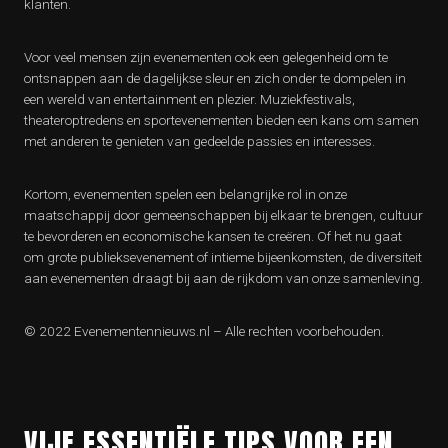
klanten.
Voor veel mensen zijn evenementen ook een gelegenheid om te
ontsnappen aan de dagelijkse sleur en zich onder te dompelen in
een wereld van entertainment en plezier. Muziekfestivals,
theateroptredens en sportevenementen bieden een kans om samen
met anderen te genieten van gedeelde passies en interesses.
Kortom, evenementen spelen een belangrijke rol in onze
maatschappij door gemeenschappen bij elkaar te brengen, cultuur
te bevorderen en economische kansen te creëren. Of het nu gaat
om grote publieksevenement of intieme bijeenkomsten, de diversiteit
aan evenementen draagt bij aan de rijkdom van onze samenleving.
© 2022 Evenementennieuws.nl – Alle rechten voorbehouden.
VIJF ESSENTIËLE TIPS VOOR EEN