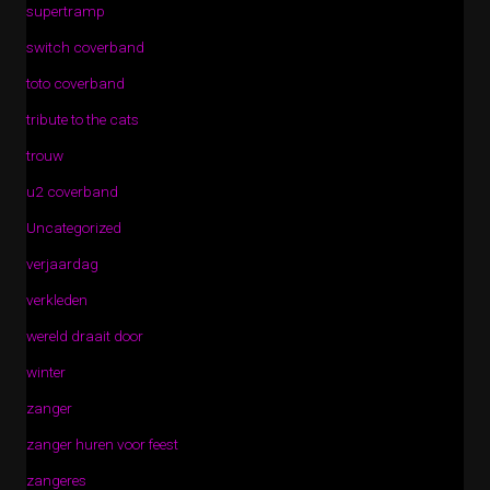
supertramp
switch coverband
toto coverband
tribute to the cats
trouw
u2 coverband
Uncategorized
verjaardag
verkleden
wereld draait door
winter
zanger
zanger huren voor feest
zangeres