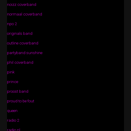
noizz coverband
normaal coverband
npo 2
originals band
outline coverband
partyband sunshine
phil coverband
pink
prince
proost band
proud to be fout
queen
radio 2
radio nl