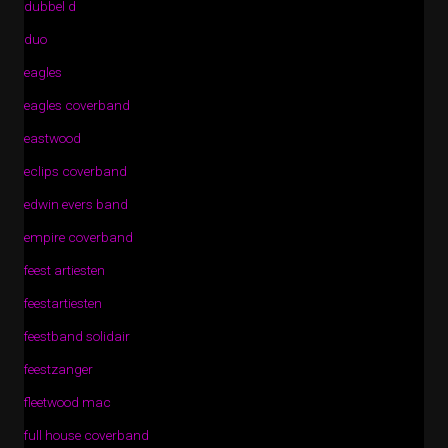
dubbel d
duo
eagles
eagles coverband
eastwood
eclips coverband
edwin evers band
empire coverband
feest artiesten
feestartiesten
feestband solidair
feestzanger
fleetwood mac
full house coverband