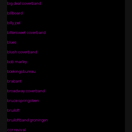
big deal coverband
billboard
billy joel
bittersweet coverband
blues
blush coverband
bob marley
boekingsbureau
brabant
broadway coverband
bruce springsteen
bruiloft
bruiloftband groningen
ccr revival