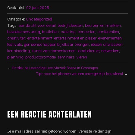
Geplaatst:
02 juni 2025
Categorie:
Uncategorized
Tags:
aandacht voor detail
,
bedrijfsfeesten
,
beurzen en markten
,
bezoekerservaring
,
bruiloften
,
catering
,
concerten
,
conferenties
,
creativiteit
,
entertainment
,
entertainment en plezier
,
evenementen
,
festivals
,
gemeenschappen bij elkaar brengen
,
ideeën uitwisselen
,
kennisdeling
,
kunst van samenkomen
,
locatiekeuze
,
netwerken
,
planning
,
productpromotie
,
seminars
,
vieren
←
Ontdek de Levendige Live Muziek Scene in Groningen
Tips voor het plannen van een onvergetelijk trouwfeest
→
EEN REACTIE ACHTERLATEN
Je e-mailadres zal niet getoond worden.
Vereiste velden zijn