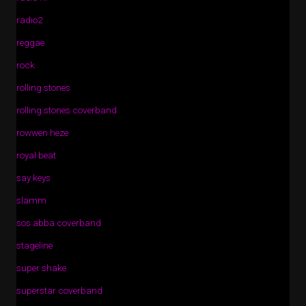
radio2
reggae
rock
rolling stones
rolling stones coverband
rowwen heze
royal beat
say keys
slamm
sos abba coverband
stageline
super shake
superstar coverband