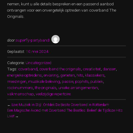
nemen, kunt u alle details bespreken en een passend aanbod
ontvangen voor een onvergetelijk optreden van coverband The
Originals.
door
superfly-partyband
Geplaatst:
10 mei 2024
Categorie:
Uncategorized
Tags:
coverband
,
coverband the originals
,
creativiteit
,
dansen
,
energieke optredens
,
ervaring
,
genieten
,
hits
,
klassiekers
,
meezingen
,
muzikale beleving
,
passie
,
pophits
,
publiek
,
rocknummers
,
the originals
,
unieke arrangementen
,
vakmanschap
,
veelzijdige repertoire
←
Live Muziek in Stijl: Ontdek De Beste Coverband in Rotterdam
Een Magische Avond met Coverband The Beatles: Beleef de Tijdloze Hits
Live!
→