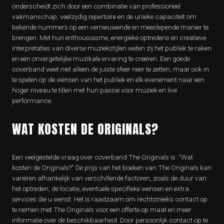
onderscheidt zich door een combinatie van professioneel
vakmanschap, veelzijdig repertoire en de unieke capaciteit om
bekende nummers op een vernieuwende en meeslepende manier te
brengen. Met hun enthousiasme, energieke optredens en creatieve
interpretaties van diverse muziekstijlen weten zij het publiek te raken
en een onvergetelijke muzikale ervaring te creëren. Een goede
coverband weet niet alleen de juiste sfeer neer te zetten, maar ook in
te spelen op de wensen van het publiek en elk evenement naar een
hoger niveau te tillen met hun passie voor muziek en live
performance.
WAT KOSTEN DE ORIGINALS?
Een veelgestelde vraag over coverband The Originals is: “Wat
kosten de Originals?” De prijs van het boeken van The Originals kan
variëren afhankelijk van verschillende factoren, zoals de duur van
het optreden, de locatie, eventuele specifieke wensen en extra
services die u wenst. Het is raadzaam om rechtstreeks contact op
te nemen met The Originals voor een offerte op maat en meer
informatie over de beschikbaarheid. Door persoonlijk contact op te