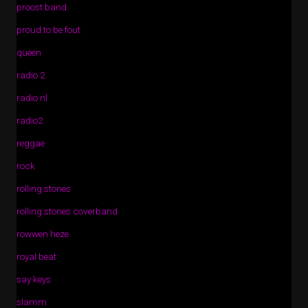
proost band
proud to be fout
queen
radio 2
radio nl
radio2
reggae
rock
rolling stones
rolling stones coverband
rowwen heze
royal beat
say keys
slamm