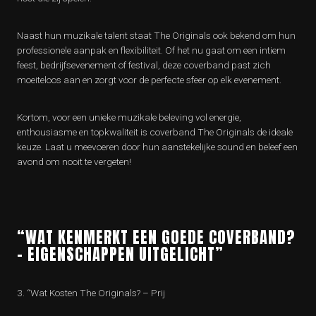
Naast hun muzikale talent staat The Originals ook bekend om hun
professionele aanpak en flexibiliteit. Of het nu gaat om een intiem
feest, bedrijfsevenement of festival, deze coverband past zich
moeiteloos aan en zorgt voor de perfecte sfeer op elk evenement.
Kortom, voor een unieke muzikale beleving vol energie,
enthousiasme en topkwaliteit is coverband The Originals de ideale
keuze. Laat u meevoeren door hun aanstekelijke sound en beleef een
avond om nooit te vergeten!
“WAT KENMERKT EEN GOEDE COVERBAND?
– EIGENSCHAPPEN UITGELICHT”
3. “Wat Kosten The Originals? – Prij