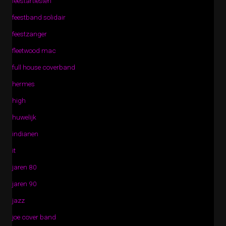
feestartiesten
feestband solidair
feestzanger
fleetwood mac
full house coverband
hermes
high
huwelijk
indianen
it
jaren 80
jaren 90
jazz
joe cover band