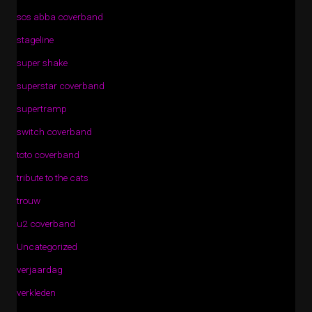
sos abba coverband
stageline
super shake
superstar coverband
supertramp
switch coverband
toto coverband
tribute to the cats
trouw
u2 coverband
Uncategorized
verjaardag
verkleden