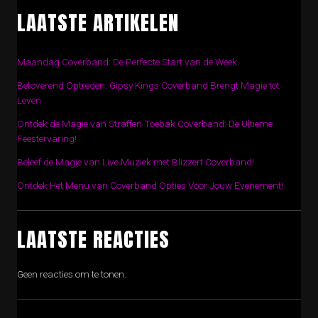
LAATSTE ARTIKELEN
Maandag Coverband: De Perfecte Start van de Week
Betoverend Optreden: Gipsy Kings Coverband Brengt Magie tot
Leven
Ontdek de Magie van Straffen Toebak Coverband: De Ultieme
Feestervaring!
Beleef de Magie van Live Muziek met Blizzert Coverband!
Ontdek Het Menu van Coverband Opties Voor Jouw Evenement!
LAATSTE REACTIES
Geen reacties om te tonen.