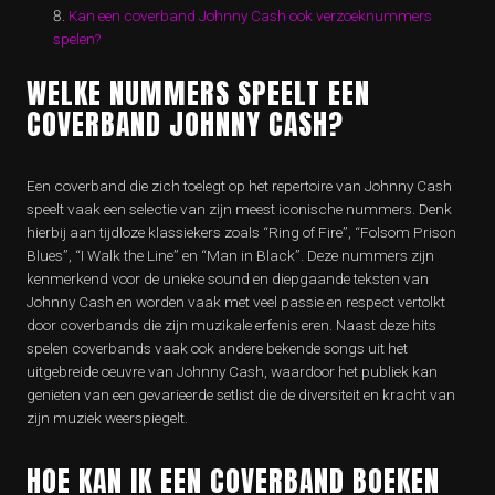
Kan een coverband Johnny Cash ook verzoeknummers
spelen?
WELKE NUMMERS SPEELT EEN
COVERBAND JOHNNY CASH?
Een coverband die zich toelegt op het repertoire van Johnny Cash
speelt vaak een selectie van zijn meest iconische nummers. Denk
hierbij aan tijdloze klassiekers zoals “Ring of Fire”, “Folsom Prison
Blues”, “I Walk the Line” en “Man in Black”. Deze nummers zijn
kenmerkend voor de unieke sound en diepgaande teksten van
Johnny Cash en worden vaak met veel passie en respect vertolkt
door coverbands die zijn muzikale erfenis eren. Naast deze hits
spelen coverbands vaak ook andere bekende songs uit het
uitgebreide oeuvre van Johnny Cash, waardoor het publiek kan
genieten van een gevarieerde setlist die de diversiteit en kracht van
zijn muziek weerspiegelt.
HOE KAN IK EEN COVERBAND BOEKEN