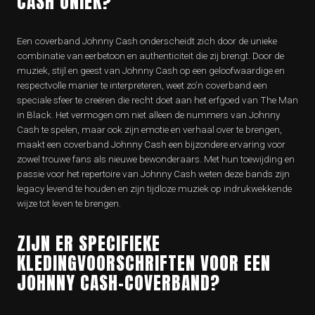
CASH UNIEK?
Een coverband Johnny Cash onderscheidt zich door de unieke
combinatie van eerbetoon en authenticiteit die zij brengt. Door de
muziek, stijl en geest van Johnny Cash op een geloofwaardige en
respectvolle manier te interpreteren, weet zo’n coverband een
speciale sfeer te creëren die recht doet aan het erfgoed van The Man
in Black. Het vermogen om niet alleen de nummers van Johnny
Cash te spelen, maar ook zijn emotie en verhaal over te brengen,
maakt een coverband Johnny Cash een bijzondere ervaring voor
zowel trouwe fans als nieuwe bewonderaars. Met hun toewijding en
passie voor het repertoire van Johnny Cash weten deze bands zijn
legacy levend te houden en zijn tijdloze muziek op indrukwekkende
wijze tot leven te brengen.
ZIJN ER SPECIFIEKE
KLEDINGVOORSCHRIFTEN VOOR EEN
JOHNNY CASH-COVERBAND?