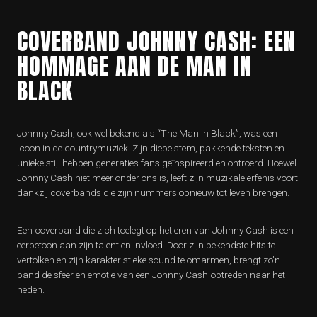
COVERBAND JOHNNY CASH: EEN
HOMMAGE AAN DE MAN IN
BLACK
Johnny Cash, ook wel bekend als “The Man in Black”, was een
icoon in de countrymuziek. Zijn diepe stem, pakkende teksten en
unieke stijl hebben generaties fans geïnspireerd en ontroerd. Hoewel
Johnny Cash niet meer onder ons is, leeft zijn muzikale erfenis voort
dankzij coverbands die zijn nummers opnieuw tot leven brengen.
Een coverband die zich toelegt op het eren van Johnny Cash is een
eerbetoon aan zijn talent en invloed. Door zijn bekendste hits te
vertolken en zijn karakteristieke sound te omarmen, brengt zo’n
band de sfeer en emotie van een Johnny Cash-optreden naar het
heden.