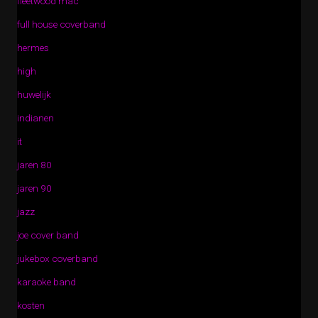
fleetwood mac
full house coverband
hermes
high
huwelijk
indianen
it
jaren 80
jaren 90
jazz
joe cover band
jukebox coverband
karaoke band
kosten