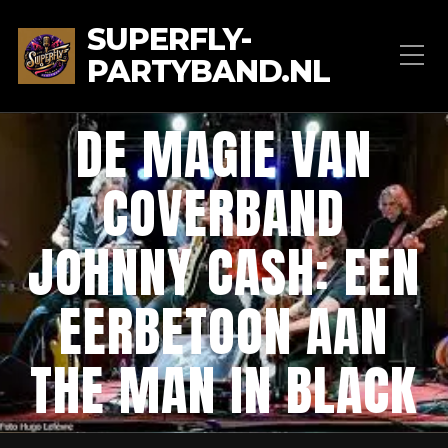
SUPERFLY-
PARTYBAND.NL
DE MAGIE VAN
COVERBAND
JOHNNY CASH: EEN
EERBETOON AAN
THE MAN IN BLACK