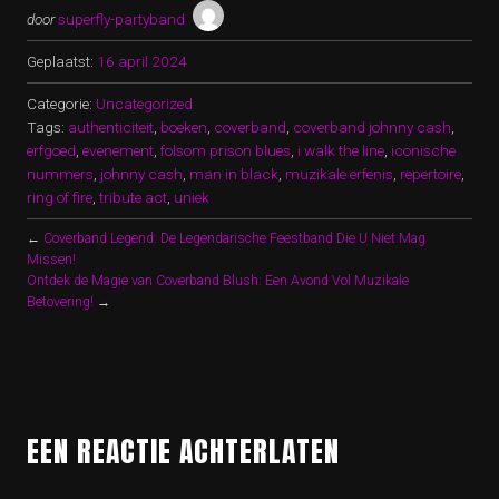
door
superfly-partyband
Geplaatst:
16 april 2024
Categorie:
Uncategorized
Tags:
authenticiteit
,
boeken
,
coverband
,
coverband johnny cash
,
erfgoed
,
evenement
,
folsom prison blues
,
i walk the line
,
iconische
nummers
,
johnny cash
,
man in black
,
muzikale erfenis
,
repertoire
,
ring of fire
,
tribute act
,
uniek
←
Coverband Legend: De Legendarische Feestband Die U Niet Mag
Missen!
Ontdek de Magie van Coverband Blush: Een Avond Vol Muzikale
Betovering!
→
EEN REACTIE ACHTERLATEN