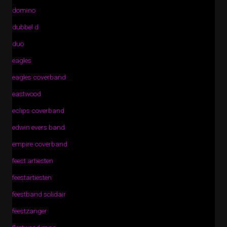
domino
dubbel d
duo
eagles
eagles coverband
eastwood
eclips coverband
edwin evers band
empire coverband
feest artiesten
feestartiesten
feestband solidair
feestzanger