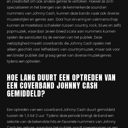
en creativiteit om ook andere genres te vertolken. Hoewel ze zich
specialiseren in het brengen van de kenmerkende sound en
nummers van Johnny Cash, kunnen deze bands vaak ook diverse
muziekstijlen en genres aan. Door hun ervaring en vakmanschap
kunnen ze moeiteloos schakelen tussen country, rock, blues en zelfs
popmuziek, waardoor ze een breed scala aan nummers kunnen
spelen die aansluiten bij de wensen van het publiek. Deze
veelzijdigheid maakt coverbands die Johnny Cash spelen niet
alleen geschikt voor liefhebbers van countrymuziek, maar ook voor
een breder publiek dat graag geniet van diverse muziekgenres
tijdens een optreden.
HOE LANG DUURT EEN OPTREDEN VAN
EEN COVERBAND JOHNNY CASH
GEMIDDELD?
Een optreden van een coverband Johnny Cash duurt gemiddeld
tussen de 1,5 tot 2 uur. Tijdens deze periode brengt de band een
selectie van de bekendste hits en favoriete nummers van Johnny
Cash ten gehore, waardoor het publiek wordt meegenomen op een