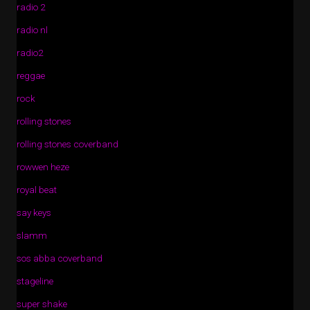
radio 2
radio nl
radio2
reggae
rock
rolling stones
rolling stones coverband
rowwen heze
royal beat
say keys
slamm
sos abba coverband
stageline
super shake