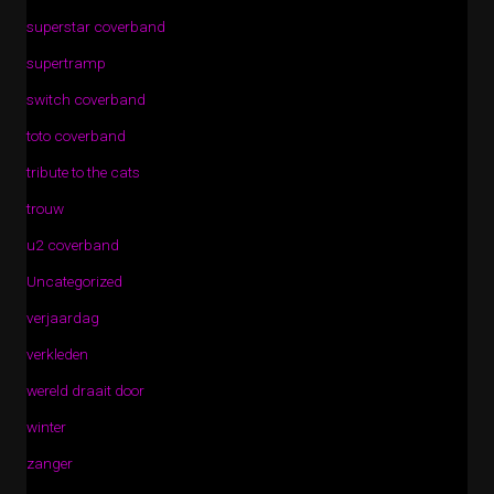
superstar coverband
supertramp
switch coverband
toto coverband
tribute to the cats
trouw
u2 coverband
Uncategorized
verjaardag
verkleden
wereld draait door
winter
zanger