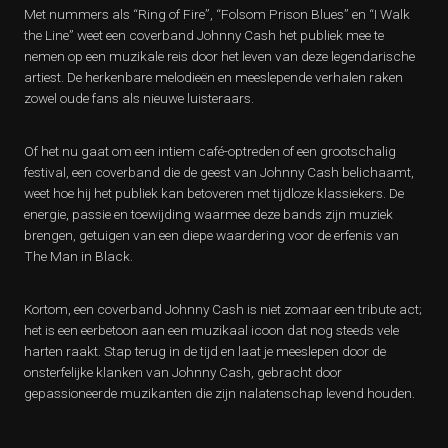
Met nummers als “Ring of Fire”, “Folsom Prison Blues” en “I Walk
the Line” weet een coverband Johnny Cash het publiek mee te
nemen op een muzikale reis door het leven van deze legendarische
artiest. De herkenbare melodieën en meeslepende verhalen raken
zowel oude fans als nieuwe luisteraars.
Of het nu gaat om een intiem café-optreden of een grootschalig
festival, een coverband die de geest van Johnny Cash belichaamt,
weet hoe hij het publiek kan betoveren met tijdloze klassiekers. De
energie, passie en toewijding waarmee deze bands zijn muziek
brengen, getuigen van een diepe waardering voor de erfenis van
The Man in Black.
Kortom, een coverband Johnny Cash is niet zomaar een tribute act;
het is een eerbetoon aan een muzikaal icoon dat nog steeds vele
harten raakt. Stap terug in de tijd en laat je meeslepen door de
onsterfelijke klanken van Johnny Cash, gebracht door
gepassioneerde muzikanten die zijn nalatenschap levend houden.