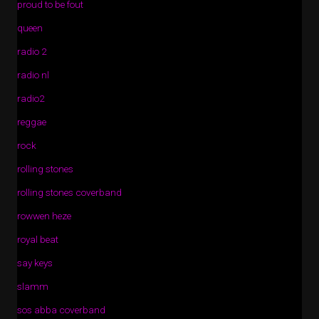
proud to be fout
queen
radio 2
radio nl
radio2
reggae
rock
rolling stones
rolling stones coverband
rowwen heze
royal beat
say keys
slamm
sos abba coverband