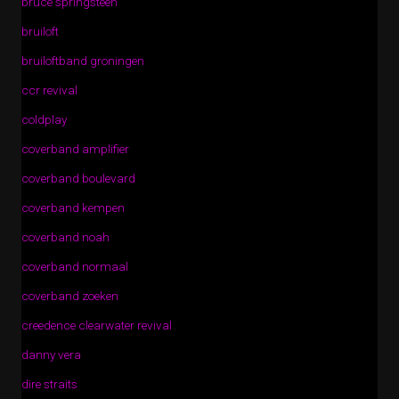
bruce springsteen
bruiloft
bruiloftband groningen
ccr revival
coldplay
coverband amplifier
coverband boulevard
coverband kempen
coverband noah
coverband normaal
coverband zoeken
creedence clearwater revival
danny vera
dire straits