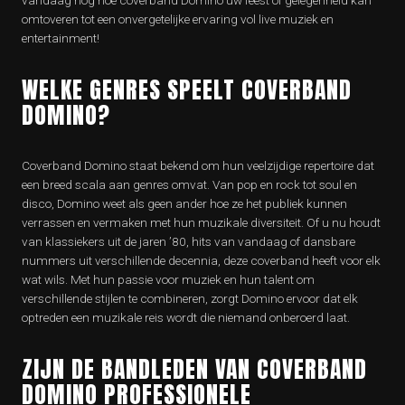
vandaag nog hoe coverband Domino uw feest of gelegenheid kan
omtoveren tot een onvergetelijke ervaring vol live muziek en
entertainment!
WELKE GENRES SPEELT COVERBAND
DOMINO?
Coverband Domino staat bekend om hun veelzijdige repertoire dat
een breed scala aan genres omvat. Van pop en rock tot soul en
disco, Domino weet als geen ander hoe ze het publiek kunnen
verrassen en vermaken met hun muzikale diversiteit. Of u nu houdt
van klassiekers uit de jaren ’80, hits van vandaag of dansbare
nummers uit verschillende decennia, deze coverband heeft voor elk
wat wils. Met hun passie voor muziek en hun talent om
verschillende stijlen te combineren, zorgt Domino ervoor dat elk
optreden een muzikale reis wordt die niemand onberoerd laat.
ZIJN DE BANDLEDEN VAN COVERBAND
DOMINO PROFESSIONELE