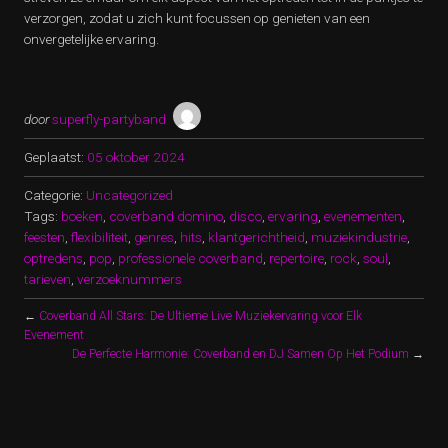
verzorgen, zodat u zich kunt focussen op genieten van een
onvergetelijke ervaring.
door
superfly-partyband
Geplaatst:
05 oktober 2024
Categorie:
Uncategorized
Tags:
boeken
,
coverband domino
,
disco
,
ervaring
,
evenementen
,
feesten
,
flexibiliteit
,
genres
,
hits
,
klantgerichtheid
,
muziekindustrie
,
optredens
,
pop
,
professionele coverband
,
repertoire
,
rock
,
soul
,
tarieven
,
verzoeknummers
←
Coverband All Stars: De Ultieme Live Muziekervaring voor Elk
Evenement
De Perfecte Harmonie: Coverband en DJ Samen Op Het Podium
→