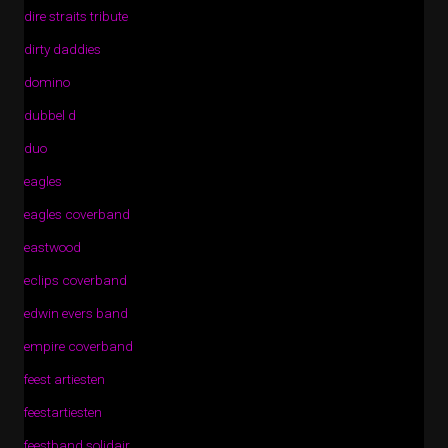
dire straits tribute
dirty daddies
domino
dubbel d
duo
eagles
eagles coverband
eastwood
eclips coverband
edwin evers band
empire coverband
feest artiesten
feestartiesten
feestband solidair