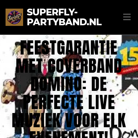
SUPERFLY-
PARTYBAND.NL
FEESTGARANTIE
MET COVERBAND
DOMINO: DE
PERFECTE LIVE
MUZIEK VOOR ELK