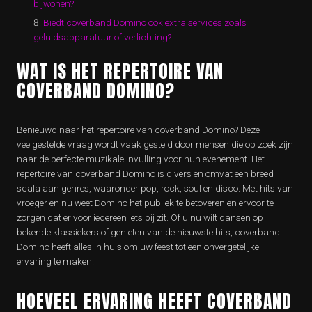
bijwonen?
Biedt coverband Domino ook extra services zoals
geluidsapparatuur of verlichting?
WAT IS HET REPERTOIRE VAN
COVERBAND DOMINO?
Benieuwd naar het repertoire van coverband Domino? Deze
veelgestelde vraag wordt vaak gesteld door mensen die op zoek zijn
naar de perfecte muzikale invulling voor hun evenement. Het
repertoire van coverband Domino is divers en omvat een breed
scala aan genres, waaronder pop, rock, soul en disco. Met hits van
vroeger en nu weet Domino het publiek te betoveren en ervoor te
zorgen dat er voor iedereen iets bij zit. Of u nu wilt dansen op
bekende klassiekers of genieten van de nieuwste hits, coverband
Domino heeft alles in huis om uw feest tot een onvergetelijke
ervaring te maken.
HOEVEEL ERVARING HEEFT COVERBAND