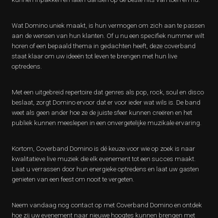
Wat Domino uniek maakt, is hun vermogen om zich aan te passen
aan de wensen van hun klanten. Of u nu een specifiek nummer wilt
horen of een bepaald thema in gedachten heeft, deze coverband
staat klaar om uw ideeën tot leven te brengen met hun live
optredens.
Met een uitgebreid repertoire dat genres als pop, rock, soul en disco
beslaat, zorgt Domino ervoor dat er voor ieder wat wils is. De band
weet als geen ander hoe ze de juiste sfeer kunnen creëren en het
publiek kunnen meeslepen in een onvergetelijke muzikale ervaring.
Kortom, Coverband Domino is dé keuze voor wie op zoek is naar
kwalitatieve live muziek die elk evenement tot een succes maakt.
Laat u verrassen door hun energieke optredens en laat uw gasten
genieten van een feest om nooit te vergeten.
Neem vandaag nog contact op met Coverband Domino en ontdek
hoe zij uw evenement naar nieuwe hoogtes kunnen brengen met