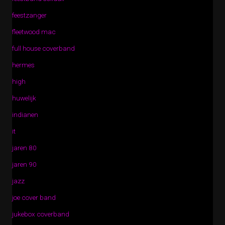
feestzanger
fleetwood mac
full house coverband
hermes
high
huwelijk
indianen
it
jaren 80
jaren 90
jazz
joe cover band
jukebox coverband