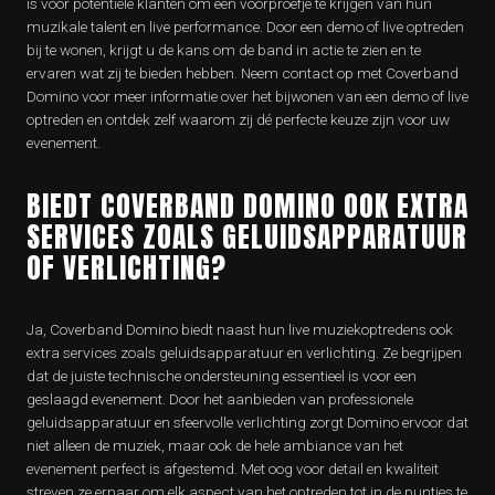
is voor potentiële klanten om een voorproefje te krijgen van hun
muzikale talent en live performance. Door een demo of live optreden
bij te wonen, krijgt u de kans om de band in actie te zien en te
ervaren wat zij te bieden hebben. Neem contact op met Coverband
Domino voor meer informatie over het bijwonen van een demo of live
optreden en ontdek zelf waarom zij dé perfecte keuze zijn voor uw
evenement.
BIEDT COVERBAND DOMINO OOK EXTRA
SERVICES ZOALS GELUIDSAPPARATUUR
OF VERLICHTING?
Ja, Coverband Domino biedt naast hun live muziekoptredens ook
extra services zoals geluidsapparatuur en verlichting. Ze begrijpen
dat de juiste technische ondersteuning essentieel is voor een
geslaagd evenement. Door het aanbieden van professionele
geluidsapparatuur en sfeervolle verlichting zorgt Domino ervoor dat
niet alleen de muziek, maar ook de hele ambiance van het
evenement perfect is afgestemd. Met oog voor detail en kwaliteit
streven ze ernaar om elk aspect van het optreden tot in de puntjes te