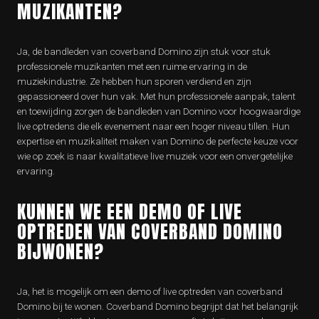
MUZIKANTEN?
Ja, de bandleden van coverband Domino zijn stuk voor stuk
professionele muzikanten met een ruime ervaring in de
muziekindustrie. Ze hebben hun sporen verdiend en zijn
gepassioneerd over hun vak. Met hun professionele aanpak, talent
en toewijding zorgen de bandleden van Domino voor hoogwaardige
live optredens die elk evenement naar een hoger niveau tillen. Hun
expertise en muzikaliteit maken van Domino de perfecte keuze voor
wie op zoek is naar kwalitatieve live muziek voor een onvergetelijke
ervaring.
KUNNEN WE EEN DEMO OF LIVE
OPTREDEN VAN COVERBAND DOMINO
BIJWONEN?
Ja, het is mogelijk om een demo of live optreden van coverband
Domino bij te wonen. Coverband Domino begrijpt dat het belangrijk