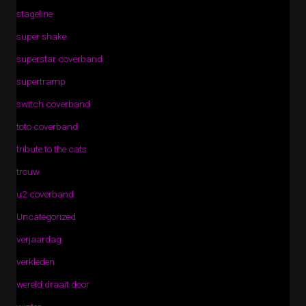
stageline
super shake
superstar coverband
supertramp
switch coverband
toto coverband
tribute to the cats
trouw
u2 coverband
Uncategorized
verjaardag
verkleden
wereld draait door