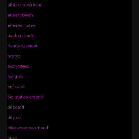
allstars coverband
artiest boeken
artiesten huren
back on track
bandje speciaal
beatles
bedrijfsfeest
bee gees
big band
big deal coverband
billboard
billy joel
bittersweet coverband
blues