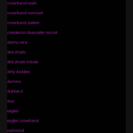
coverband noah
coverband normaal
coverband zoeken
creedence clearwater revival
danny vera
dire straits
dire straits tribute
dirty daddies
domino
dubbel d
duo
eagles
eagles coverband
eastwood