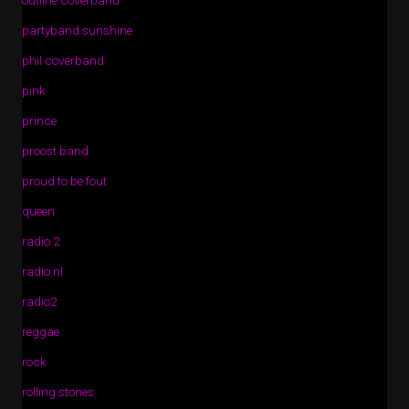
outline coverband
partyband sunshine
phil coverband
pink
prince
proost band
proud to be fout
queen
radio 2
radio nl
radio2
reggae
rock
rolling stones