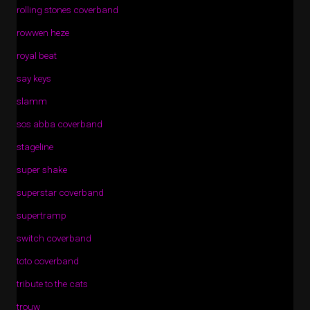
rolling stones coverband
rowwen heze
royal beat
say keys
slamm
sos abba coverband
stageline
super shake
superstar coverband
supertramp
switch coverband
toto coverband
tribute to the cats
trouw