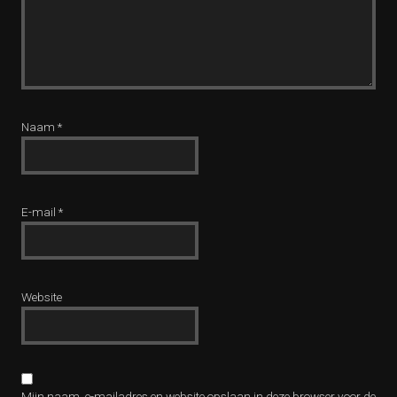
Naam
*
E-mail
*
Website
Mijn naam, e-mailadres en website opslaan in deze browser voor de