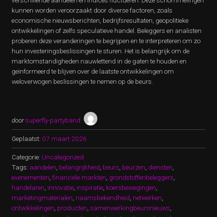
verschillende aandelen en indices fluctueren. Deze schommelingen
kunnen worden veroorzaakt door diverse factoren, zoals
economische nieuwsberichten, bedrijfsresultaten, geopolitieke
ontwikkelingen of zelfs speculatieve handel. Beleggers en analisten
proberen deze veranderingen te begrijpen en te interpreteren om zo
hun investeringsbeslissingen te sturen. Het is belangrijk om de
marktomstandigheden nauwlettend in de gaten te houden en
geïnformeerd te blijven over de laatste ontwikkelingen om
weloverwogen beslissingen te nemen op de beurs.
door
superfly-partyband
Geplaatst:
07 maart 2026
Categorie:
Uncategorized
Tags:
aandelen
,
belangrijkheid
,
beurs
,
beurzen
,
diensten
,
evenementen
,
financiële markten
,
grondstoffenbeleggers
,
handelaren
,
innovatie
,
inspiratie
,
koersbewegingen
,
marketingmaterialen
,
naamsbekendheid
,
netwerken
,
ontwikkelingen
,
producten
,
samenwerkingbeursnieuws
,