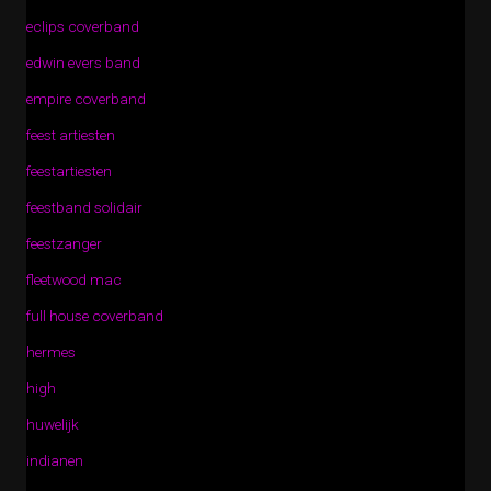
eclips coverband
edwin evers band
empire coverband
feest artiesten
feestartiesten
feestband solidair
feestzanger
fleetwood mac
full house coverband
hermes
high
huwelijk
indianen