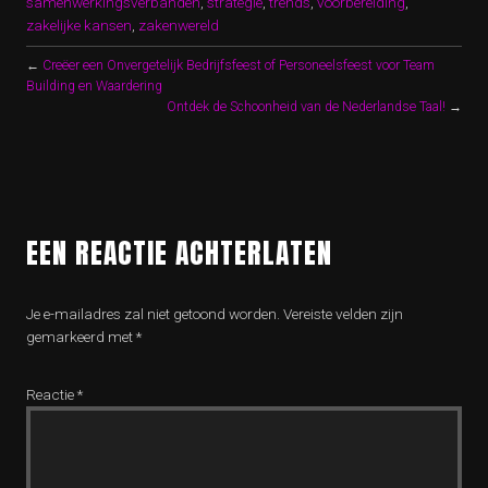
samenwerkingsverbanden
,
strategie
,
trends
,
voorbereiding
,
zakelijke kansen
,
zakenwereld
←
Creëer een Onvergetelijk Bedrijfsfeest of Personeelsfeest voor Team
Building en Waardering
Ontdek de Schoonheid van de Nederlandse Taal!
→
EEN REACTIE ACHTERLATEN
Je e-mailadres zal niet getoond worden.
Vereiste velden zijn
gemarkeerd met
*
Reactie
*