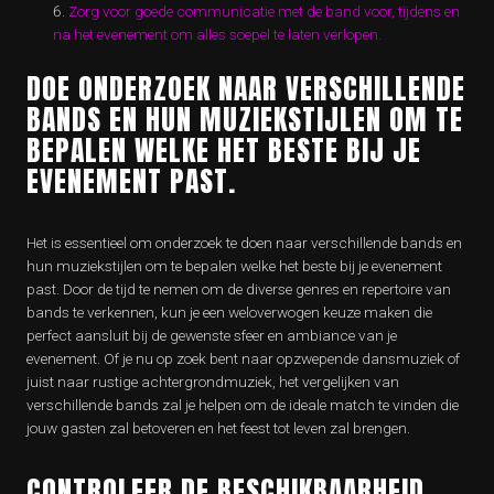
Zorg voor goede communicatie met de band voor, tijdens en
na het evenement om alles soepel te laten verlopen.
DOE ONDERZOEK NAAR VERSCHILLENDE
BANDS EN HUN MUZIEKSTIJLEN OM TE
BEPALEN WELKE HET BESTE BIJ JE
EVENEMENT PAST.
Het is essentieel om onderzoek te doen naar verschillende bands en
hun muziekstijlen om te bepalen welke het beste bij je evenement
past. Door de tijd te nemen om de diverse genres en repertoire van
bands te verkennen, kun je een weloverwogen keuze maken die
perfect aansluit bij de gewenste sfeer en ambiance van je
evenement. Of je nu op zoek bent naar opzwepende dansmuziek of
juist naar rustige achtergrondmuziek, het vergelijken van
verschillende bands zal je helpen om de ideale match te vinden die
jouw gasten zal betoveren en het feest tot leven zal brengen.
CONTROLEER DE BESCHIKBAARHEID