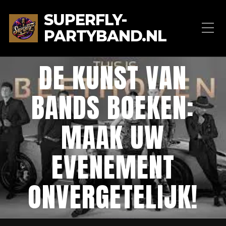
SUPERFLY-
PARTYBAND.NL
DE KUNST VAN
BANDS BOEKEN:
MAAK UW
EVENEMENT
ONVERGETELIJK!