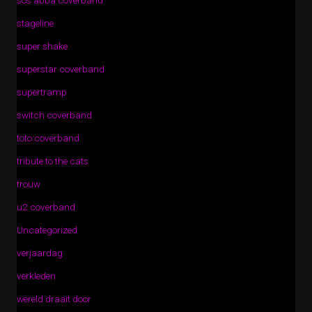
sos abba coverband
stageline
super shake
superstar coverband
supertramp
switch coverband
toto coverband
tribute to the cats
trouw
u2 coverband
Uncategorized
verjaardag
verkleden
wereld draait door