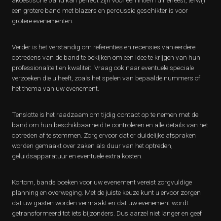
akoestische band kan perfect zijn voor een intiem dinerfeest, terwijl
een grotere band met blazers en percussie geschikter is voor
grotere evenementen.
Verder is het verstandig om referenties en recensies van eerdere
optredens van de band te bekijken om een idee te krijgen van hun
professionaliteit en kwaliteit. Vraag ook naar eventuele speciale
verzoeken die u heeft, zoals het spelen van bepaalde nummers of
het thema van uw evenement.
Tenslotte is het raadzaam om tijdig contact op te nemen met de
band om hun beschikbaarheid te controleren en alle details van het
optreden af te stemmen. Zorg ervoor dat er duidelijke afspraken
worden gemaakt over zaken als duur van het optreden,
geluidsapparatuur en eventuele extra kosten.
Kortom, bands boeken voor uw evenement vereist zorgvuldige
planning en overweging. Met de juiste keuze kunt u ervoor zorgen
dat uw gasten worden vermaakt en dat uw evenement wordt
getransformeerd tot iets bijzonders. Dus aarzel niet langer en geef