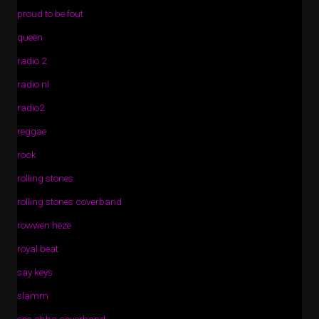
proud to be fout
queen
radio 2
radio nl
radio2
reggae
rock
rolling stones
rolling stones coverband
rowwen heze
royal beat
say keys
slamm