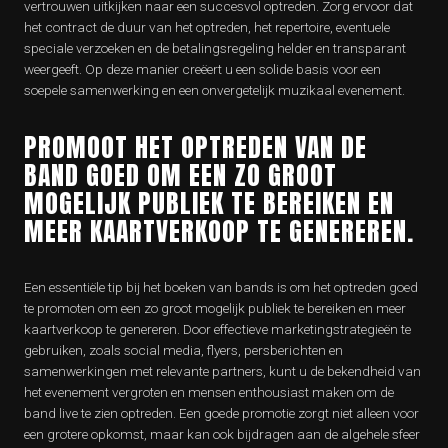
vertrouwen uitkijken naar een succesvol optreden. Zorg ervoor dat
het contract de duur van het optreden, het repertoire, eventuele
speciale verzoeken en de betalingsregeling helder en transparant
weergeeft. Op deze manier creëert u een solide basis voor een
soepele samenwerking en een onvergetelijk muzikaal evenement.
PROMOOT HET OPTREDEN VAN DE
BAND GOED OM EEN ZO GROOT
MOGELIJK PUBLIEK TE BEREIKEN EN
MEER KAARTVERKOOP TE GENEREREN.
Een essentiële tip bij het boeken van bands is om het optreden goed
te promoten om een zo groot mogelijk publiek te bereiken en meer
kaartverkoop te genereren. Door effectieve marketingstrategieën te
gebruiken, zoals social media, flyers, persberichten en
samenwerkingen met relevante partners, kunt u de bekendheid van
het evenement vergroten en mensen enthousiast maken om de
band live te zien optreden. Een goede promotie zorgt niet alleen voor
een grotere opkomst, maar kan ook bijdragen aan de algehele sfeer