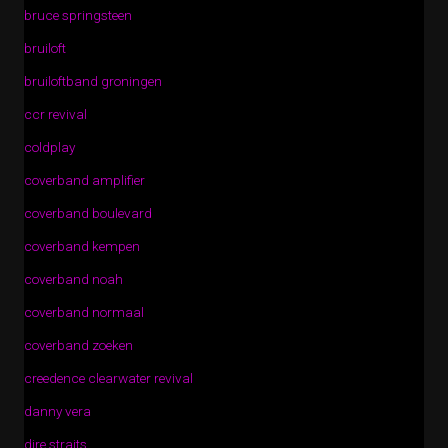
bruce springsteen
bruiloft
bruiloftband groningen
ccr revival
coldplay
coverband amplifier
coverband boulevard
coverband kempen
coverband noah
coverband normaal
coverband zoeken
creedence clearwater revival
danny vera
dire straits