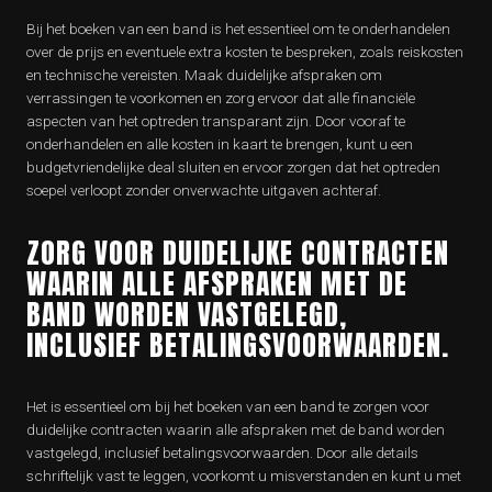
Bij het boeken van een band is het essentieel om te onderhandelen
over de prijs en eventuele extra kosten te bespreken, zoals reiskosten
en technische vereisten. Maak duidelijke afspraken om
verrassingen te voorkomen en zorg ervoor dat alle financiële
aspecten van het optreden transparant zijn. Door vooraf te
onderhandelen en alle kosten in kaart te brengen, kunt u een
budgetvriendelijke deal sluiten en ervoor zorgen dat het optreden
soepel verloopt zonder onverwachte uitgaven achteraf.
ZORG VOOR DUIDELIJKE CONTRACTEN
WAARIN ALLE AFSPRAKEN MET DE
BAND WORDEN VASTGELEGD,
INCLUSIEF BETALINGSVOORWAARDEN.
Het is essentieel om bij het boeken van een band te zorgen voor
duidelijke contracten waarin alle afspraken met de band worden
vastgelegd, inclusief betalingsvoorwaarden. Door alle details
schriftelijk vast te leggen, voorkomt u misverstanden en kunt u met