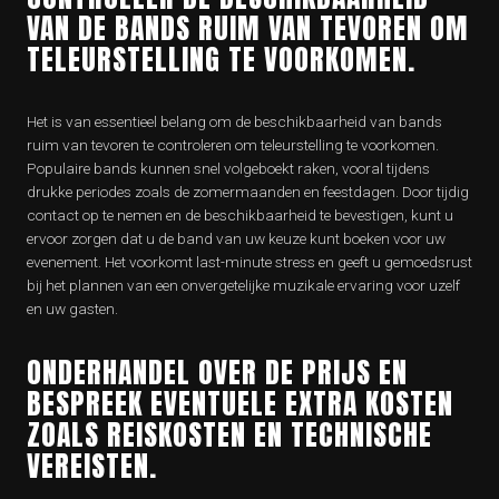
VAN DE BANDS RUIM VAN TEVOREN OM
TELEURSTELLING TE VOORKOMEN.
Het is van essentieel belang om de beschikbaarheid van bands
ruim van tevoren te controleren om teleurstelling te voorkomen.
Populaire bands kunnen snel volgeboekt raken, vooral tijdens
drukke periodes zoals de zomermaanden en feestdagen. Door tijdig
contact op te nemen en de beschikbaarheid te bevestigen, kunt u
ervoor zorgen dat u de band van uw keuze kunt boeken voor uw
evenement. Het voorkomt last-minute stress en geeft u gemoedsrust
bij het plannen van een onvergetelijke muzikale ervaring voor uzelf
en uw gasten.
ONDERHANDEL OVER DE PRIJS EN
BESPREEK EVENTUELE EXTRA KOSTEN
ZOALS REISKOSTEN EN TECHNISCHE
VEREISTEN.