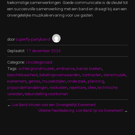
toekomstige samenwerkingen. Goede communicatie is de sleutel tot
een succesvolle samenwerking met een band en draagt bij aan een
onvergetelijke muzikale ervaring voor uw gasten.
door
superfly-partyband
Geplaatst:
17 december 2024
Categorie:
Uncategorized
Tags:
achtergrondmuziek
,
ambiance
,
bands boeken
,
beschikbaarheid
,
betalingsvoorwaarden
,
contracten
,
dansmuziek
,
evenement
,
genres
,
muziekstijlen
,
onderzoek
,
planning
,
prijsonderhandelingen
,
reiskosten
,
repertoire
,
sfeer
,
technische
vereisten
,
teleurstelling voorkomen
←
Live Band Inhuren voor een Onvergetelijk Evenement
Ultieme Feestbeleving: Live Band Op Uw Evenement!
→