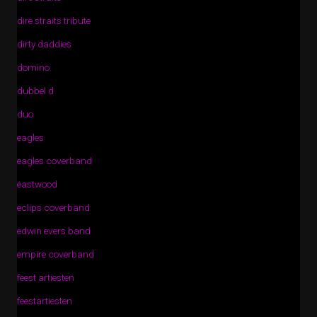
dire straits tribute
dirty daddies
domino
dubbel d
duo
eagles
eagles coverband
eastwood
eclips coverband
edwin evers band
empire coverband
feest artiesten
feestartiesten