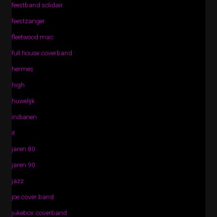
feestband solidair
feestzanger
fleetwood mac
full house coverband
hermes
high
huwelijk
indianen
it
jaren 80
jaren 90
jazz
joe cover band
jukebox coverband