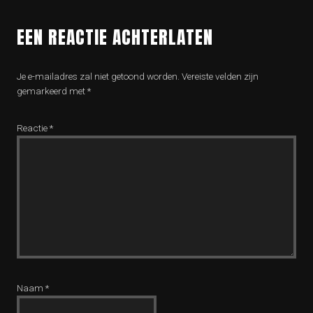
EEN REACTIE ACHTERLATEN
Je e-mailadres zal niet getoond worden.
Vereiste velden zijn
gemarkeerd met
*
Reactie
*
Naam
*