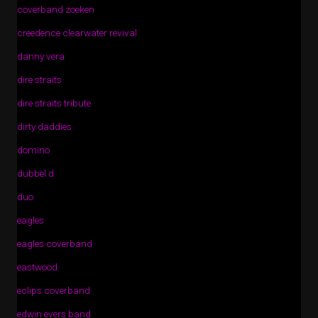
coverband zoeken
creedence clearwater revival
danny vera
dire straits
dire straits tribute
dirty daddies
domino
dubbel d
duo
eagles
eagles coverband
eastwood
eclips coverband
edwin evers band