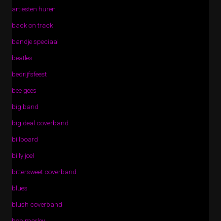
artiesten huren
back on track
bandje speciaal
beatles
bedrijfsfeest
bee gees
big band
big deal coverband
billboard
billy joel
bittersweet coverband
blues
blush coverband
bob marley