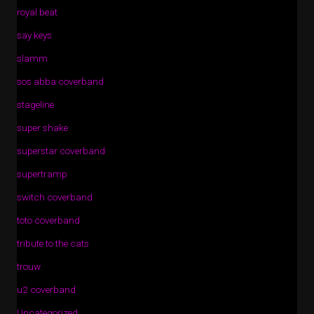
royal beat
say keys
slamm
sos abba coverband
stageline
super shake
superstar coverband
supertramp
switch coverband
toto coverband
tribute to the cats
trouw
u2 coverband
Uncategorized