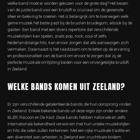
welke band moet er worden gekozen voor de grote dag? Het kiezen
van de juiste band voor een bruiloft is cruciaal om de gewenste
sfeer en beleving te creëren. Het is belangrijk om te overwegen welk
genre muziek het beste past bij de bruid en bruidegom, alsook bij de
gasten. Een band met een divers repertoire dat verschillende
muziekstijlen kan spelen, zoals pop, rock, soul of zelfs
Nederlandstalige hits, kan ervoor zorgen dat alle aanwezigen zich
vermaken. Daarnaast is het raadzaam om te letten op de ervaring
en professionaliteit van de band om ervoor te zorgen dat zij de
perfecte muzikale omlijsting bieden voor een onvergetelijke bruiloft
in Zeeland.
WELKE BANDS KOMEN UIT ZEELAND?
Er zijn verschillende getalenteerde bands die hun oorsprong vinden
in Zeeland. Enkele bekende bands uit deze regio zijn onder andere
BLØF, Racoon en De Kast. Deze bands hebben nationale en zelfs
internationale bekendheid verworven met hun unieke muziekstijlen
en hits die velen zullen herkennen. Met een rijke muzikale traditie en
een diversiteit aan artiesten, is Zeeland een vruchtbare bodem