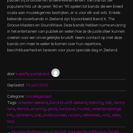
passen bij bruiloften en andere evenementen. Van bands die
populaire hits uit de jaren ’80 en ’90 spelen tot bands die een breed
scala aan muziekgenres bestrijken, er is voor elk wat wils. Enkele
bekende coverbands in Zeeland zijn bijvoorbeeld Band X, The
Groove Masters en SoundWave. Deze bands hebben ruime ervaring
in het entertainen van publiek en weten hoe ze de juiste sfeer kunnen
creëren voor een onvergetelijke bruiloft. Neem contact op met deze
bands om meer te weten te komen over hun repertoire,
beschikbaarheid en tarieven voor jouw speciale dag in Zeeland.
door
superfly-partyband
Geplaatst:
23 juni 2026
Categorie:
Uncategorized
Tags:
artiesten zeeland
,
band bruiloft zeeland
,
beleving
,
bløf
,
danny
vera
,
demo's
,
ervaring
,
genre
,
live band
,
muziek
,
nederlandstalige
hits
,
optredens
,
pop
,
professioneel
,
racoon
,
referenties
,
rock
,
sfeer
,
soul
←
Muzikale Perfectie voor uw Bruiloft: Boek een Bruiloftband in Zwolle!