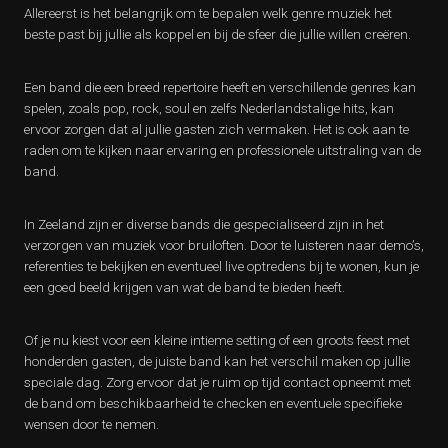
Allereerst is het belangrijk om te bepalen welk genre muziek het
beste past bij jullie als koppel en bij de sfeer die jullie willen creëren.
Een band die een breed repertoire heeft en verschillende genres kan
spelen, zoals pop, rock, soul en zelfs Nederlandstalige hits, kan
ervoor zorgen dat al jullie gasten zich vermaken. Het is ook aan te
raden om te kijken naar ervaring en professionele uitstraling van de
band.
In Zeeland zijn er diverse bands die gespecialiseerd zijn in het
verzorgen van muziek voor bruiloften. Door te luisteren naar demo’s,
referenties te bekijken en eventueel live optredens bij te wonen, kun je
een goed beeld krijgen van wat de band te bieden heeft.
Of je nu kiest voor een kleine intieme setting of een groots feest met
honderden gasten, de juiste band kan het verschil maken op jullie
speciale dag. Zorg ervoor dat je ruim op tijd contact opneemt met
de band om beschikbaarheid te checken en eventuele specifieke
wensen door te nemen.