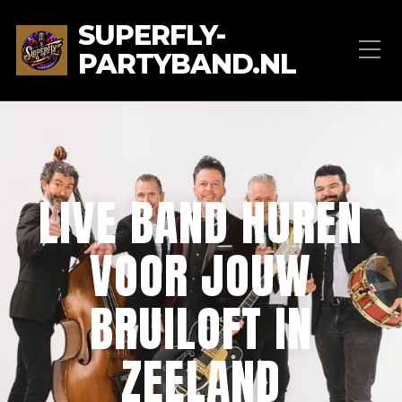
SUPERFLY-
PARTYBAND.NL
LIVE BAND HUREN
VOOR JOUW
BRUILOFT IN
ZEELAND