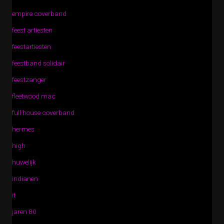
empire coverband
feest artiesten
feestartiesten
feestband solidair
feestzanger
fleetwood mac
full house coverband
hermes
high
huwelijk
indianen
it
jaren 80