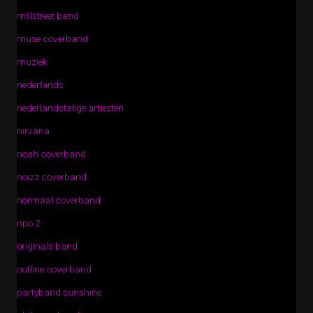
millstreet band
muse coverband
muziek
nederlands
nederlandstalige artiesten
nirvana
noah coverband
noizz coverband
normaal coverband
npo 2
originals band
outline coverband
partyband sunshine