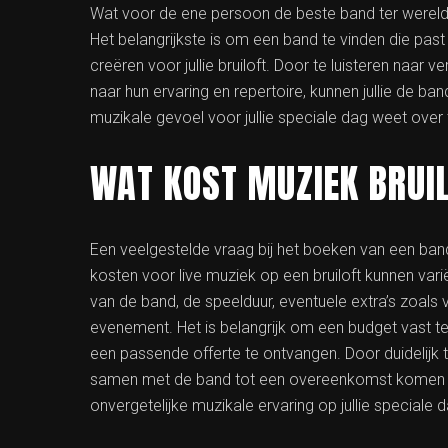
Wat voor de ene persoon de beste band ter wereld 
Het belangrijkste is om een band te vinden die past b
creëren voor jullie bruiloft. Door te luisteren naar v
naar hun ervaring en repertoire, kunnen jullie de ban
muzikale gevoel voor jullie speciale dag weet over
WAT KOST MUZIEK BRUI
Een veelgestelde vraag bij het boeken van een band 
kosten voor live muziek op een bruiloft kunnen vari
van de band, de speelduur, eventuele extra’s zoals ve
evenement. Het is belangrijk om een budget vast 
een passende offerte te ontvangen. Door duidelijk te
samen met de band tot een overeenkomst komen die p
onvergetelijke muzikale ervaring op jullie speciale d