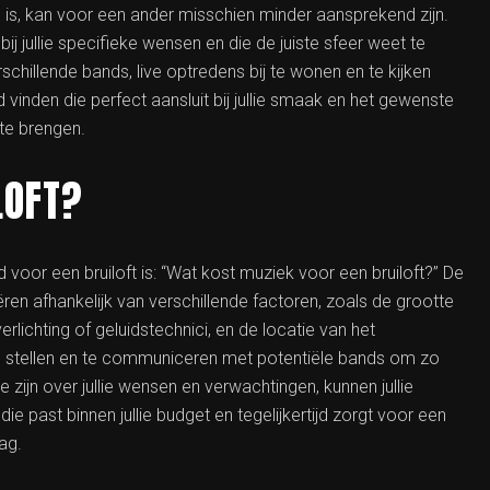
is, kan voor een ander misschien minder aansprekend zijn.
ij jullie specifieke wensen en die de juiste sfeer weet te
erschillende bands, live optredens bij te wonen en te kijken
d vinden die perfect aansluit bij jullie smaak en het gewenste
 te brengen.
LOFT?
voor een bruiloft is: “Wat kost muziek voor een bruiloft?” De
ëren afhankelijk van verschillende factoren, zoals de grootte
rlichting of geluidstechnici, en de locatie van het
te stellen en te communiceren met potentiële bands om zo
 zijn over jullie wensen en verwachtingen, kunnen jullie
ast binnen jullie budget en tegelijkertijd zorgt voor een
ag.