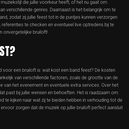
e muziekstijl die jullie voorkeur heeft, of het nu gaat om
n verschillende genres. Daarnaast is het belangrijk om te
nd, zodat zij jullie feest tot in de puntjes kunnen verzorgen.
 referenties te checken en eventueel live optredens bij te
onvergetelijke bruiloft!
EST?
 voor een bruiloft is: wat kost een band feest? De kosten
kelijk van verschillende factoren, zoals de grootte van de
tie van het evenement en eventuele extra services. Over het
t past bij jullie wensen en behoeften. Het is raadzaam om
d te kijken naar wat zij te bieden hebben in verhouding tot de
voor zorgen dat de muziek op jullie bruiloft perfect aansluit