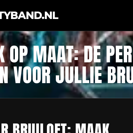
TYBAND.NL
K OP MAAT: DE PE
N VOOR JULLIE BRU
R BRUILOFT: MAAK