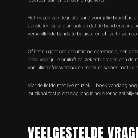
Het kiezen van de juiste band voor jullie bruiloft is 
aansluiten bij jullie smaak en dat de band ervaring
verschillende bands te beluisteren of live te zien o
Of het nu gaat om een intieme ceremonie, een gezel
band voor jullie bruiloft zal zeker bijdragen aan d
van jullie liefdesverhaal en maak er samen met julli
Vier de liefde met live muziek – boek vandaag nog 
muzikaal festijn dat nog lang in herinnering zal blijve
VEELGESTELDE VRAG