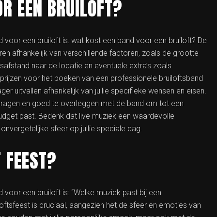
R EEN BRUILOFT?
voor een bruiloft is: wat kost een band voor een bruiloft? De
n afhankelijk van verschillende factoren, zoals de grootte
isafstand naar de locatie en eventuele extra’s zoals
 prijzen voor het boeken van een professionele bruiloftsband
r uitvallen afhankelijk van jullie specifieke wensen en eisen.
e vragen en goed te overleggen met de band om tot een
budget past. Bedenk dat live muziek een waardevolle
 onvergetelijke sfeer op jullie speciale dag.
 FEEST?
voor een bruiloft is: “Welke muziek past bij een
oftsfeest is cruciaal, aangezien het de sfeer en emoties van