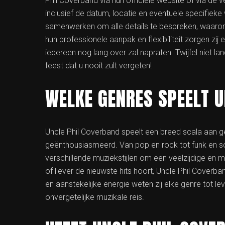
Phil Coverband via hun officiële website of via de
inclusief de datum, locatie en eventuele specifieke
samenwerken om alle details te bespreken, waaronde
hun professionele aanpak en flexibiliteit zorgen z
iedereen nog lang over zal napraten. Twijfel niet 
feest dat u nooit zult vergeten!
WELKE GENRES SPEELT 
Uncle Phil Coverband speelt een breed scala aan g
geënthousiasmeerd. Van pop en rock tot funk en s
verschillende muziekstijlen om een veelzijdige en 
of liever de nieuwste hits hoort, Uncle Phil Coverba
en aanstekelijke energie weten zij elke genre tot le
onvergetelijke muzikale reis.