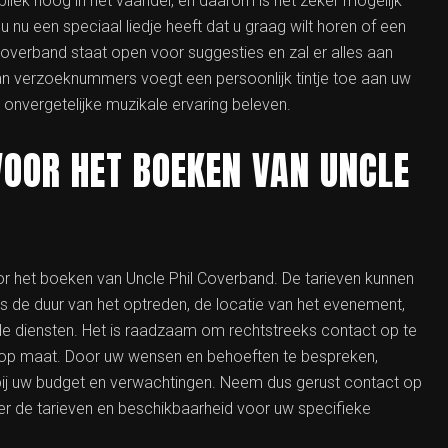
ubliek hoog in het vaandel, en daarom is het zeker mogelijk
nu een speciaal liedje heeft dat u graag wilt horen of een
 Coverband staat open voor suggesties en zal er alles aan
n verzoeknummers voegt een persoonlijk tintje toe aan uw
onvergetelijke muzikale ervaring beleven.
VOOR HET BOEKEN VAN UNCLE
or het boeken van Uncle Phil Coverband. De tarieven kunnen
als de duur van het optreden, de locatie van het evenement,
e diensten. Het is raadzaam om rechtstreeks contact op te
 op maat. Door uw wensen en behoeften te bespreken,
 bij uw budget en verwachtingen. Neem dus gerust contact op
r de tarieven en beschikbaarheid voor uw specifieke