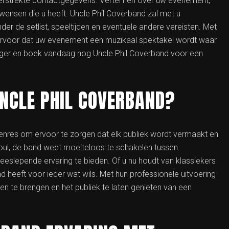
 verstrekte contactgegevens. Vertel hen over uw evenement,
 wensen die u heeft. Uncle Phil Coverband zal met u
r de setlist, speeltijden en eventuele andere vereisten. Met
ij ervoor dat uw evenement een muzikaal spektakel wordt waar
langer en boek vandaag nog Uncle Phil Coverband voor een
UNCLE PHIL COVERBAND?
enres om ervoor te zorgen dat elk publiek wordt vermaakt en
oul, de band weet moeiteloos te schakelen tussen
meeslepende ervaring te bieden. Of u nu houdt van klassiekers
nd heeft voor ieder wat wils. Met hun professionele uitvoering
ven te brengen en het publiek te laten genieten van een