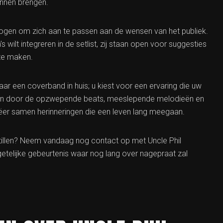
unnen brengen.
mogen om zich aan te passen aan de wensen van het publiek.
wilt integreren in de setlist, zij staan open voor suggesties
te maken.
ar een coverband in huis; u kiest voor een ervaring die uw
ren door de opzwepende beats, meeslepende melodieën en
ëer samen herinneringen die een leven lang meegaan.
 tillen? Neem vandaag nog contact op met Uncle Phil
elijke gebeurtenis waar nog lang over nagepraat zal