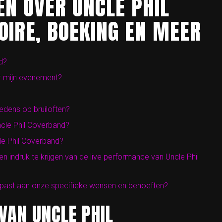
EN OVER UNCLE PHIL
OIRE, BOEKING EN MEER
d?
r mijn evenement?
edens op bruiloften?
cle Phil Coverband?
le Phil Coverband?
en indruk te krijgen van de live performance van Uncle Phil
epast aan onze specifieke wensen en behoeften?
 VAN UNCLE PHIL