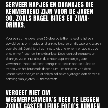
SERVEER HAPJES EN DRANKJES DIE
KENMERKEND ZIJN VOOR DE JAREN
90, ZOALS BAGEL BITES EN ZIMA-
DRINKS.
Voor een authentieke jaren 90-sfeer op je themafeest is het een
geweldige tip om hapjes en drankjes te serveren die typerend waren
voor die tijd. Denk hierbij aan nostalgische lekkernijen zoals bagel
bites en verfrissende Zima-drankjes. Deze iconische snacks en
drankjes zullen niet alleen de smaakpapillen van je gasten
verwennen, maar ook herinneringen oproepen aan de culinaire
trends van het bruisende decennium. Het serveren van deze
kenmerkende hapjes en drankjes zal zeker bijdragen aan de totale
beleving van je jaren 90-themafeest!
VERGEET NIET OM
WEGWERPCAMERA’S NEER TE LEGGEN
ZODAT GASTEN LEUKE FOTO’S KUNNEN