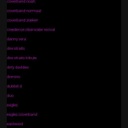
coverband noah
coverband normaal
coverband zoeken
creedence clearwater revival
danny vera
dire straits
dire straits tribute
dirty daddies
domino
dubbel d
duo
eagles
eagles coverband
eastwood