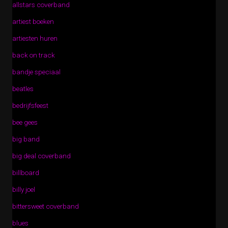
allstars coverband
artiest boeken
artiesten huren
back on track
bandje speciaal
beatles
bedrijfsfeest
bee gees
big band
big deal coverband
billboard
billy joel
bittersweet coverband
blues