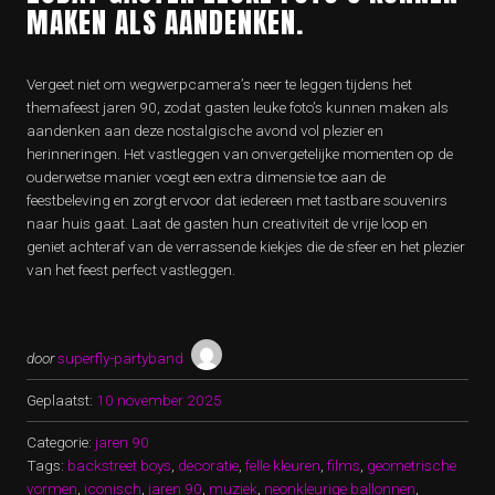
MAKEN ALS AANDENKEN.
Vergeet niet om wegwerpcamera’s neer te leggen tijdens het
themafeest jaren 90, zodat gasten leuke foto’s kunnen maken als
aandenken aan deze nostalgische avond vol plezier en
herinneringen. Het vastleggen van onvergetelijke momenten op de
ouderwetse manier voegt een extra dimensie toe aan de
feestbeleving en zorgt ervoor dat iedereen met tastbare souvenirs
naar huis gaat. Laat de gasten hun creativiteit de vrije loop en
geniet achteraf van de verrassende kiekjes die de sfeer en het plezier
van het feest perfect vastleggen.
door
superfly-partyband
Geplaatst:
10 november 2025
Categorie:
jaren 90
Tags:
backstreet boys
,
decoratie
,
felle kleuren
,
films
,
geometrische
vormen
,
iconisch
,
jaren 90
,
muziek
,
neonkleurige ballonnen
,