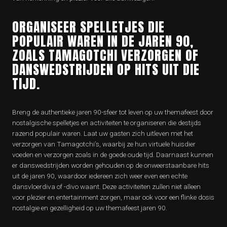
ORGANISEER SPELLETJES DIE
POPULAIR WAREN IN DE JAREN 90,
ZOALS TAMAGOTCHI VERZORGEN OF
DANSWEDSTRIJDEN OP HITS UIT DIE
TIJD.
Breng de authentieke jaren 90-sfeer tot leven op uw themafeest door
nostalgische spelletjes en activiteiten te organiseren die destijds
razend populair waren. Laat uw gasten zich uitleven met het
verzorgen van Tamagotchi’s, waarbij ze hun virtuele huisdier
voeden en verzorgen zoals in de goede oude tijd. Daarnaast kunnen
er danswedstrijden worden gehouden op de onweerstaanbare hits
uit de jaren 90, waardoor iedereen zich weer even een echte
dansvloerdiva of -divo waant. Deze activiteiten zullen niet alleen
voor plezier en entertainment zorgen, maar ook voor een flinke dosis
nostalgie en gezelligheid op uw themafeest jaren 90.