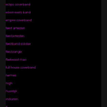
eclips coverband
edwin evers band
empire coverband
feest artiesten
feestartiesten
feestband solidair
feestzanger
fleetwood mac
full house coverband
hermes
high
huwelijk
indianen
it