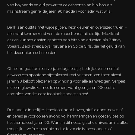
van boybands en girl power tot de geboorte van hip-hop als
mainstream genre, de jaren 90 hadden voor ieder wat wils.
Denk aan outfits met wijde pijpen, neonkleuren en oversized truien –
allemaal kenmerkend voor de modetrends uit die tijd. Muzikaal
gezien kunnen gasten genieten van hits van artiesten als Britney
Spears, Backstreet Boys, Nirvana en Spice Girls, die het geluid van
het decennium definieerden.
Of het nu gaat om een verjaardagsfeestje, bedrijfsevenement of
gewoon een spontane bijeenkomst met vrienden, een themafeest
jaren 90 belooft plezier en opwinding voor alle aanwezigen. Vergeet
niet om glowsticks mee te nemen, want geen jaren 90-feest is
compleet zonder deze iconische accessoires!
Dus haal je innerlijke tieneridool naar boven, stof je dansmoves af
en bereid je voor op een avond vol herinneringen en goede vibes op
het themafeest jaren 90. Want in dit nostalgische universum is alles
mogelijk – zelfs een reünie met je favoriete tv-personages of