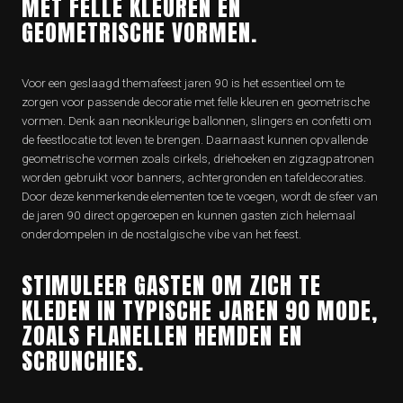
MET FELLE KLEUREN EN
GEOMETRISCHE VORMEN.
Voor een geslaagd themafeest jaren 90 is het essentieel om te
zorgen voor passende decoratie met felle kleuren en geometrische
vormen. Denk aan neonkleurige ballonnen, slingers en confetti om
de feestlocatie tot leven te brengen. Daarnaast kunnen opvallende
geometrische vormen zoals cirkels, driehoeken en zigzagpatronen
worden gebruikt voor banners, achtergronden en tafeldecoraties.
Door deze kenmerkende elementen toe te voegen, wordt de sfeer van
de jaren 90 direct opgeroepen en kunnen gasten zich helemaal
onderdompelen in de nostalgische vibe van het feest.
STIMULEER GASTEN OM ZICH TE
KLEDEN IN TYPISCHE JAREN 90 MODE,
ZOALS FLANELLEN HEMDEN EN
SCRUNCHIES.