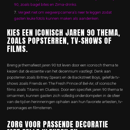
90, zoals bagel bites en Zima-drinks.
Vergeet niet om wegwerpcamera’s neer te leggen zodat
gasten leuke foto’s kunnen maken als aandenken.
KIES EEN ICONISCH JAREN 90 THEMA,
ZOALS POPSTERREN, TV-SHOWS OF
FILMS.
Breng je themafeest jaren 90 tot leven door een iconisch thema te
kiezen dat de essentie van het decennium vastlegt. Denk aan
popsterren zoals Britney Spears en de Backstreet Boys, geliefde tv-
shows zoals Friends en The Fresh Prince of Bel-Air, of iconische
films zoals Titanic en Clueless. Door een specifiek jaren 90 thema te
omarmen, kunnen gasten zich volledig onderdompelen in de sfeer
van die tijd en herinneringen ophalen aan hun favoriete artiesten, tv-
personages en filmsterren.
ZORG VOOR PASSENDE DECORATIE