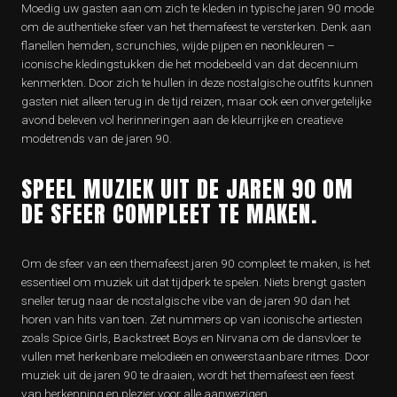
Moedig uw gasten aan om zich te kleden in typische jaren 90 mode
om de authentieke sfeer van het themafeest te versterken. Denk aan
flanellen hemden, scrunchies, wijde pijpen en neonkleuren –
iconische kledingstukken die het modebeeld van dat decennium
kenmerkten. Door zich te hullen in deze nostalgische outfits kunnen
gasten niet alleen terug in de tijd reizen, maar ook een onvergetelijke
avond beleven vol herinneringen aan de kleurrijke en creatieve
modetrends van de jaren 90.
SPEEL MUZIEK UIT DE JAREN 90 OM
DE SFEER COMPLEET TE MAKEN.
Om de sfeer van een themafeest jaren 90 compleet te maken, is het
essentieel om muziek uit dat tijdperk te spelen. Niets brengt gasten
sneller terug naar de nostalgische vibe van de jaren 90 dan het
horen van hits van toen. Zet nummers op van iconische artiesten
zoals Spice Girls, Backstreet Boys en Nirvana om de dansvloer te
vullen met herkenbare melodieën en onweerstaanbare ritmes. Door
muziek uit de jaren 90 te draaien, wordt het themafeest een feest
van herkenning en plezier voor alle aanwezigen.