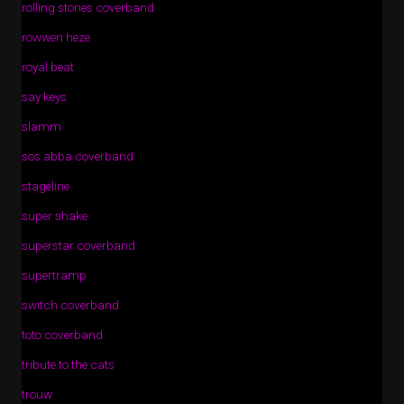
rolling stones coverband
rowwen heze
royal beat
say keys
slamm
sos abba coverband
stageline
super shake
superstar coverband
supertramp
switch coverband
toto coverband
tribute to the cats
trouw