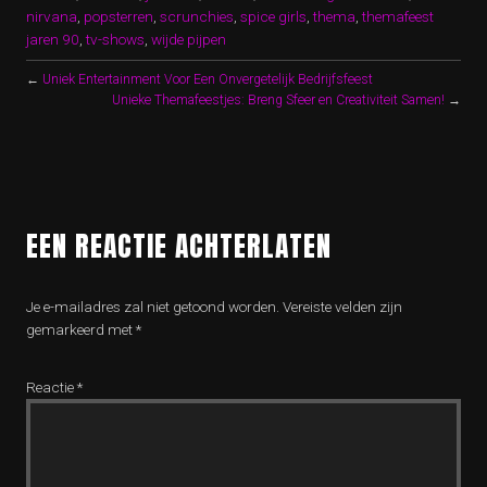
nirvana
,
popsterren
,
scrunchies
,
spice girls
,
thema
,
themafeest
jaren 90
,
tv-shows
,
wijde pijpen
←
Uniek Entertainment Voor Een Onvergetelijk Bedrijfsfeest
Unieke Themafeestjes: Breng Sfeer en Creativiteit Samen!
→
EEN REACTIE ACHTERLATEN
Je e-mailadres zal niet getoond worden.
Vereiste velden zijn
gemarkeerd met
*
Reactie
*