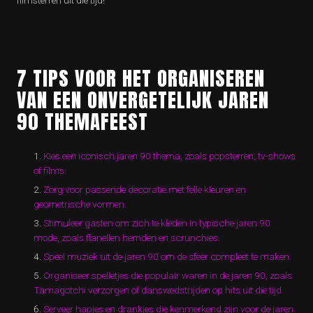
filmsterren uit die tijd!
7 TIPS VOOR HET ORGANISEREN
VAN EEN ONVERGETELIJK JAREN
90 THEMAFEEST
Kies een iconisch jaren 90 thema, zoals popsterren, tv-shows
of films.
Zorg voor passende decoratie met felle kleuren en
geometrische vormen.
Stimuleer gasten om zich te kleden in typische jaren 90
mode, zoals flanellen hemden en scrunchies.
Speel muziek uit de jaren 90 om de sfeer compleet te maken.
Organiseer spelletjes die populair waren in de jaren 90, zoals
Tamagotchi verzorgen of danswedstrijden op hits uit die tijd.
Serveer hapjes en drankjes die kenmerkend zijn voor de jaren