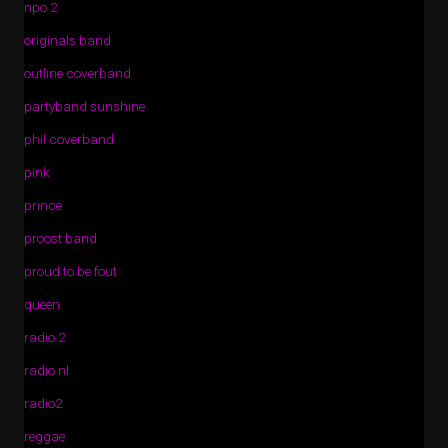
npo 2
originals band
outline coverband
partyband sunshine
phil coverband
pink
prince
proost band
proud to be fout
queen
radio 2
radio nl
radio2
reggae