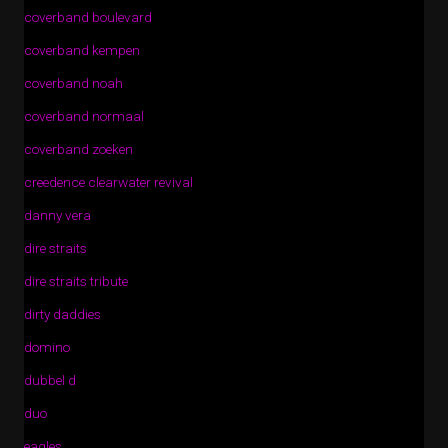
coverband boulevard
coverband kempen
coverband noah
coverband normaal
coverband zoeken
creedence clearwater revival
danny vera
dire straits
dire straits tribute
dirty daddies
domino
dubbel d
duo
eagles