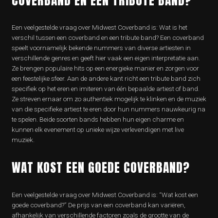
COVERBAND EN EEN TRIBUTE BAND?
Een veelgestelde vraag over Midwest Coverband is: Wat is het
verschil tussen een coverband en een tribute band? Een coverband
speelt voornamelijk bekende nummers van diverse artiesten in
verschillende genres en geeft hier vaak een eigen interpretatie aan.
Ze brengen populaire hits op een energieke manier en zorgen voor
een feestelijke sfeer. Aan de andere kant richt een tribute band zich
specifiek op het eren en imiteren van één bepaalde artiest of band.
Ze streven ernaar om zo authentiek mogelijk te klinken en de muziek
van die specifieke artiest te eren door hun nummers nauwkeurig na
te spelen. Beide soorten bands hebben hun eigen charme en
kunnen elk evenement op unieke wijze verlevendigen met live
muziek.
WAT KOST EEN GOEDE COVERBAND?
Een veelgestelde vraag over Midwest Coverband is: “Wat kost een
goede coverband?” De prijs van een coverband kan variëren,
afhankelijk van verschillende factoren zoals de grootte van de