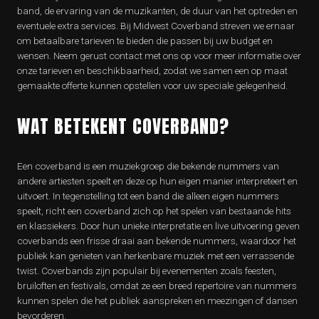
band, de ervaring van de muzikanten, de duur van het optreden en
eventuele extra services. Bij Midwest Coverband streven we ernaar
om betaalbare tarieven te bieden die passen bij uw budget en
wensen. Neem gerust contact met ons op voor meer informatie over
onze tarieven en beschikbaarheid, zodat we samen een op maat
gemaakte offerte kunnen opstellen voor uw speciale gelegenheid.
WAT BETEKENT COVERBAND?
Een coverband is een muziekgroep die bekende nummers van
andere artiesten speelt en deze op hun eigen manier interpreteert en
uitvoert. In tegenstelling tot een band die alleen eigen nummers
speelt, richt een coverband zich op het spelen van bestaande hits
en klassiekers. Door hun unieke interpretatie en live uitvoering geven
coverbands een frisse draai aan bekende nummers, waardoor het
publiek kan genieten van herkenbare muziek met een verrassende
twist. Coverbands zijn populair bij evenementen zoals feesten,
bruiloften en festivals, omdat ze een breed repertoire van nummers
kunnen spelen die het publiek aanspreken en meezingen of dansen
bevorderen.