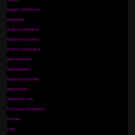
eagles coverband
eastwood
eclips coverband
edwin evers band
empire coverband
feest artiesten
feestartiesten
feestband solidair
feestzanger
fleetwood mac
full house coverband
hermes
high