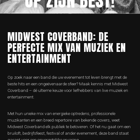
OP ZIJN BEST!
MIDWEST COVERBAND: DE
PERFECTE MIX VAN MUZIEK EN
ENTERTAINMENT
Op zoek naar een band die uw evenement tot leven brengt met de
beste hits en een ongeëvenaarde sfeer? Maak kennis met Midwest
Coverband – dé ultieme keuze voor liefhebbers van live muziek en
entertainment.
Met hun unieke mix van energieke optredens, professionele
muzikanten en een breed repertoire van bekende covers, weet
Midwest Coverband elk publiek te betoveren. Of het nu gaat om een
bruiloft, bedrijfsfeest, festival of ander evenement, deze band staat
garant voor een onvergetelijke ervaring.