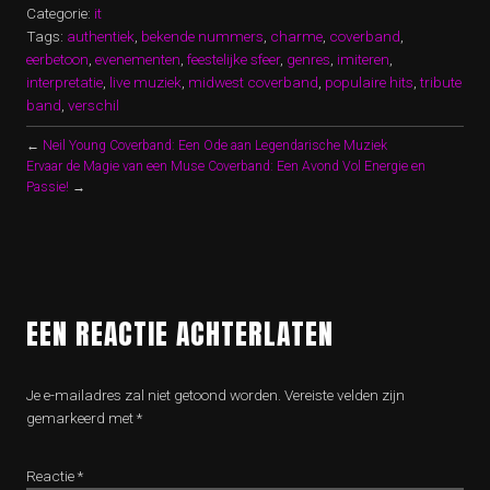
Categorie:
it
Tags:
authentiek
,
bekende nummers
,
charme
,
coverband
,
eerbetoon
,
evenementen
,
feestelijke sfeer
,
genres
,
imiteren
,
interpretatie
,
live muziek
,
midwest coverband
,
populaire hits
,
tribute
band
,
verschil
←
Neil Young Coverband: Een Ode aan Legendarische Muziek
Ervaar de Magie van een Muse Coverband: Een Avond Vol Energie en
Passie!
→
EEN REACTIE ACHTERLATEN
Je e-mailadres zal niet getoond worden.
Vereiste velden zijn
gemarkeerd met
*
Reactie
*