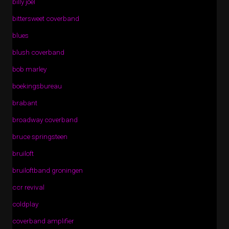
billy joel
bittersweet coverband
blues
blush coverband
bob marley
boekingsbureau
brabant
broadway coverband
bruce springsteen
bruiloft
bruiloftband groningen
ccr revival
coldplay
coverband amplifier