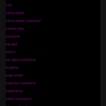
rock
rolling stones
rolling stones coverband
rowwen heze
royal beat
say keys
slamm
sos abba coverband
stageline
super shake
superstar coverband
supertramp
switch coverband