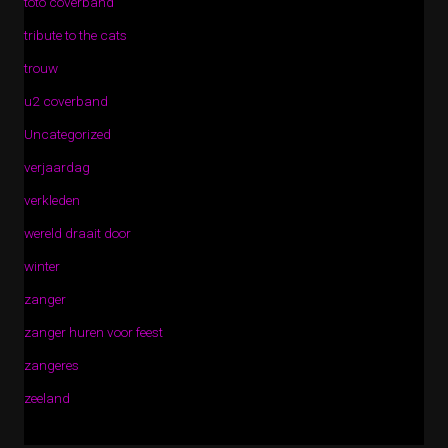
toto coverband
tribute to the cats
trouw
u2 coverband
Uncategorized
verjaardag
verkleden
wereld draait door
winter
zanger
zanger huren voor feest
zangeres
zeeland