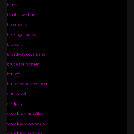
blues
blush coverband
bob marley
boekingsbureau
brabant
broadway coverband
bruce springsteen
bruiloft
bruiloftband groningen
ccr revival
coldplay
coverband amplifier
coverband boulevard
coverband kempen