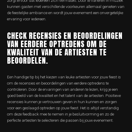
zorgt ervoor dat iedereen zich vermaakt. Door te variëren in muziek
kunnen gasten met verschillende voorkeuren allemaal genieten van
de feestelijke ambiance en wordt jouw evenement een onvergetelijke
ervaring voor iedereen.
CHECK RECENSIES EN BEOORDELINGEN
VAN EERDERE OPTREDENS OM DE
KWALITEIT VAN DE ARTIESTEN TE
BEOORDELEN.
Een handige tip bij het kiezen van leuke artiesten voor jouw feest is
om de recensies en beoordelingen van eerdere optredens te
controleren. Door de ervaringen van anderen te lezen, krijg je een
goed beeld van de kwaliteit en het talent van de artiesten. Positieve
recensies kunnen je vertrouwen geven in hun kunnen en zorgen
voor een geslaagd optreden op jouw feest. Het is altijd verstandig
om deze feedback mee te nemen in je besluitvorming en zo de
perfecte artiesten te selecteren die passen bij jouw evenement.