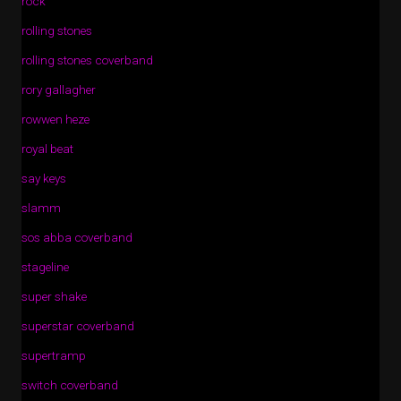
rock
rolling stones
rolling stones coverband
rory gallagher
rowwen heze
royal beat
say keys
slamm
sos abba coverband
stageline
super shake
superstar coverband
supertramp
switch coverband