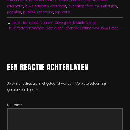
interactie
,
leuke artiesten voor feest
,
levendige sfeer
,
muziekstijlen
,
populair
,
publiek
,
repertoire
,
reputatie
←
Uniek Themafeest Voor een Onvergetelijk Kinderfeestje
De Perfecte Themafeest Locatie: Een Sfeervolle Setting Voor Jouw Feest!
→
EEN REACTIE ACHTERLATEN
Je e-mailadres zal niet getoond worden.
Vereiste velden zijn
gemarkeerd met
*
Reactie
*