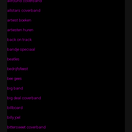
allround coverband
allstars coverband
artiest boeken
artiesten huren
back on track
bandje speciaal
beatles
bedrijfsfeest
bee gees
big band
big deal coverband
billboard
billy joel
bittersweet coverband