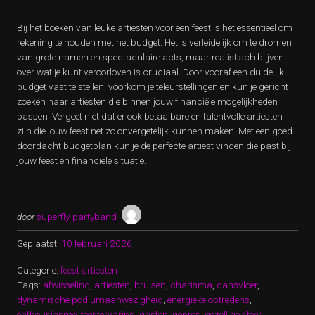
Bij het boeken van leuke artiesten voor een feest is het essentieel om
rekening te houden met het budget. Het is verleidelijk om te dromen
van grote namen en spectaculaire acts, maar realistisch blijven
over wat je kunt veroorloven is cruciaal. Door vooraf een duidelijk
budget vast te stellen, voorkom je teleurstellingen en kun je gericht
zoeken naar artiesten die binnen jouw financiële mogelijkheden
passen. Vergeet niet dat er ook betaalbare en talentvolle artiesten
zijn die jouw feest net zo onvergetelijk kunnen maken. Met een goed
doordacht budgetplan kun je de perfecte artiest vinden die past bij
jouw feest en financiële situatie.
door
superfly-partyband
Geplaatst:
10 februari 2026
Categorie:
feest artiesten
Tags:
afwisseling
,
artiesten
,
bruisen
,
charisma
,
dansvloer
,
dynamische podiumaanwezigheid
,
energieke optredens
,
enthousiasme
,
feestervaring
,
gasten
,
genres
,
gezellige sfeer
,