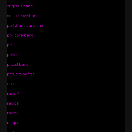
originals band
outline coverband
partyband sunshine
phil coverband
pink
prince
proost band
proud to be fout
queen
radio 2
radio nl
radio2
reggae