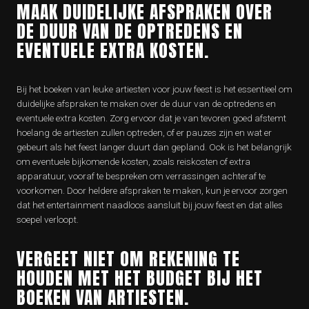
MAAK DUIDELIJKE AFSPRAKEN OVER
DE DUUR VAN DE OPTREDENS EN
EVENTUELE EXTRA KOSTEN.
Bij het boeken van leuke artiesten voor jouw feest is het essentieel om
duidelijke afspraken te maken over de duur van de optredens en
eventuele extra kosten. Zorg ervoor dat je van tevoren goed afstemt
hoelang de artiesten zullen optreden, of er pauzes zijn en wat er
gebeurt als het feest langer duurt dan gepland. Ook is het belangrijk
om eventuele bijkomende kosten, zoals reiskosten of extra
apparatuur, vooraf te bespreken om verrassingen achteraf te
voorkomen. Door heldere afspraken te maken, kun je ervoor zorgen
dat het entertainment naadloos aansluit bij jouw feest en dat alles
soepel verloopt.
VERGEET NIET OM REKENING TE
HOUDEN MET HET BUDGET BIJ HET
BOEKEN VAN ARTIESTEN.