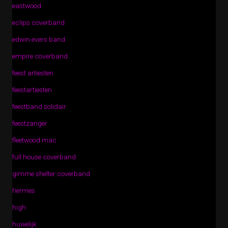
eastwood
eclips coverband
edwin evers band
empire coverband
feest artiesten
feestartiesten
feestband solidair
feestzanger
fleetwood mac
full house coverband
gimme shelter coverband
hermes
high
huwelijk