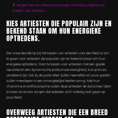
Vergeet niet om rekening te houden met het budget bij het
boeken van artiesten.
KIES ARTIESTEN DIE POPULAIR ZIJN EN
BEKEND STAAN OM HUN ENERGIEKE
OPTREDENS.
Een waardevolle tip bij het kiezen van artiesten voor een feest is om
te gaan voor artiesten die populair zijn en bekend staan om hun
energieke optredens. Door te kiezen voor artiesten met een goede
reputatie en een dynamische podiumaanwezigheid, kun je ervan
verzekerd zijn dat zij de juiste sfeer zullen neerzetten en jouw gasten
zullen meeslepen in een onvergetelijke feestervaring. Met hun
charisma en enthousiasme zullen deze artiesten de dansvloer laten
bruisen en ervoor zorgen dat iedereen zich volledig laat gaan op
jouw feest.
OVERWEEG ARTIESTEN DIE EEN BREED