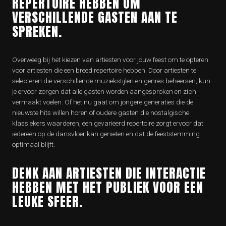
REPERTOIRE HEBBEN OM
VERSCHILLENDE GASTEN AAN TE
SPREKEN.
Overweeg bij het kiezen van artiesten voor jouw feest om te opteren
voor artiesten die een breed repertoire hebben. Door artiesten te
selecteren die verschillende muziekstijlen en genres beheersen, kun
je ervoor zorgen dat alle gasten worden aangesproken en zich
vermaakt voelen. Of het nu gaat om jongere generaties die de
nieuwste hits willen horen of oudere gasten die nostalgische
klassiekers waarderen, een gevarieerd repertoire zorgt ervoor dat
iedereen op de dansvloer kan genieten en dat de feeststemming
optimaal blijft.
DENK AAN ARTIESTEN DIE INTERACTIE
HEBBEN MET HET PUBLIEK VOOR EEN
LEUKE SFEER.