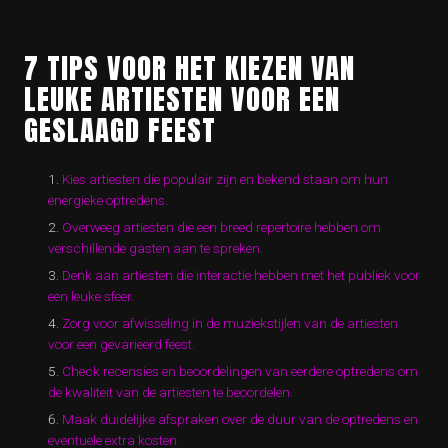
7 TIPS VOOR HET KIEZEN VAN
LEUKE ARTIESTEN VOOR EEN
GESLAAGD FEEST
Kies artiesten die populair zijn en bekend staan om hun
energieke optredens.
Overweeg artiesten die een breed repertoire hebben om
verschillende gasten aan te spreken.
Denk aan artiesten die interactie hebben met het publiek voor
een leuke sfeer.
Zorg voor afwisseling in de muziekstijlen van de artiesten
voor een gevarieerd feest.
Check recensies en beoordelingen van eerdere optredens om
de kwaliteit van de artiesten te beoordelen.
Maak duidelijke afspraken over de duur van de optredens en
eventuele extra kosten.