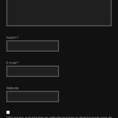
Naam
*
E-mail
*
Website
Mijn naam, e-mailadres en website opslaan in deze browser voor de