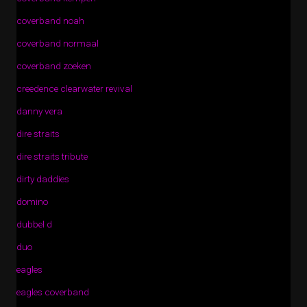
coverband noah
coverband normaal
coverband zoeken
creedence clearwater revival
danny vera
dire straits
dire straits tribute
dirty daddies
domino
dubbel d
duo
eagles
eagles coverband