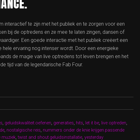
MANCE.
 interactief te zijn met het publiek en te zorgen voor een
en bij de optredens en ze mee te laten zingen, dansen of
aardiger. Een goede interactie met het publiek creëert een
 hele ervaring nog intenser wordt. Door een energieke
ands de magie van live optredens tot leven brengen en het
de tijd van de legendarische Fab Four.
ns
,
geluidskwaliteit.oefenen
,
generaties
,
hits
,
let it be
,
live optreden
,
ude
,
nostalgische reis
,
nummers onder de knie krijgen.passende
ze muziek
,
twist and shout.geluidsinstallatie
,
yesterday