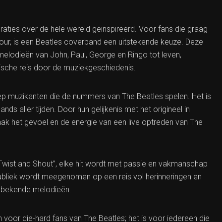
raties over de hele wereld geïnspireerd. Voor fans die graag
Four, is een Beatles coverband een uitstekende keuze. Deze
melodieën van John, Paul, George en Ringo tot leven,
ische reis door de muziekgeschiedenis.
ep muzikanten die de nummers van The Beatles spelen. Het is
s aller tijden. Door hun gelijkenis met het origineel in
vaak het gevoel en de energie van een live optreden van The
 “Twist and Shout”, elke hit wordt met passie en vakmanschap
ubliek wordt meegenomen op een reis vol herinneringen en
e bekende melodieën.
 voor die-hard fans van The Beatles; het is voor iedereen die