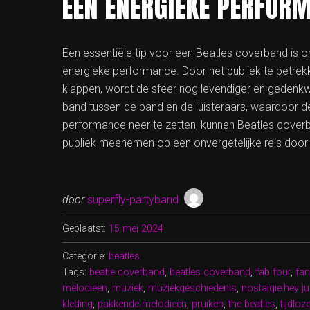
EEN ENERGIEKE PERFOR
Een essentiële tip voor een Beatles coverband is om
energieke performance. Door het publiek te betrekk
klappen, wordt de sfeer nog levendiger en gedenkw
band tussen de band en de luisteraars, waardoor de
performance neer te zetten, kunnen Beatles coverb
publiek meenemen op een onvergetelijke reis door 
door
superfly-partyband
Geplaatst:
15 mei 2024
Categorie:
beatles
Tags:
beatle coverband
,
beatles coverband
,
fab four
,
fa
melodieën
,
muziek
,
muziekgeschiedenis
,
nostalgie.hey j
kleding
,
pakkende melodieën
,
pruiken
,
the beatles
,
tijdlo