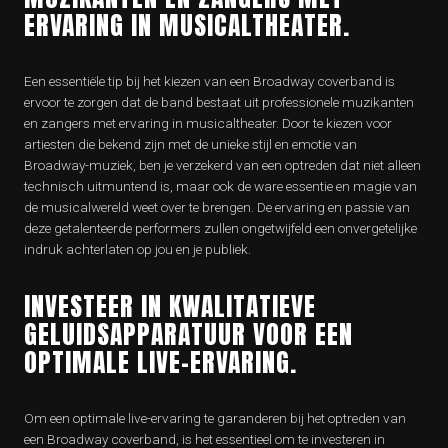
ERVARING IN MUSICALTHEATER.
Een essentiële tip bij het kiezen van een Broadway coverband is
ervoor te zorgen dat de band bestaat uit professionele muzikanten
en zangers met ervaring in musicaltheater. Door te kiezen voor
artiesten die bekend zijn met de unieke stijl en emotie van
Broadway-muziek, ben je verzekerd van een optreden dat niet alleen
technisch uitmuntend is, maar ook de ware essentie en magie van
de musicalwereld weet over te brengen. De ervaring en passie van
deze getalenteerde performers zullen ongetwijfeld een onvergetelijke
indruk achterlaten op jou en je publiek.
INVESTEER IN KWALITATIEVE
GELUIDSAPPARATUUR VOOR EEN
OPTIMALE LIVE-ERVARING.
Om een optimale live-ervaring te garanderen bij het optreden van
een Broadway coverband, is het essentieel om te investeren in