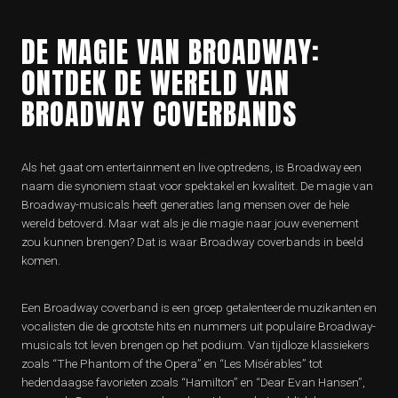
DE MAGIE VAN BROADWAY:
ONTDEK DE WERELD VAN
BROADWAY COVERBANDS
Als het gaat om entertainment en live optredens, is Broadway een
naam die synoniem staat voor spektakel en kwaliteit. De magie van
Broadway-musicals heeft generaties lang mensen over de hele
wereld betoverd. Maar wat als je die magie naar jouw evenement
zou kunnen brengen? Dat is waar Broadway coverbands in beeld
komen.
Een Broadway coverband is een groep getalenteerde muzikanten en
vocalisten die de grootste hits en nummers uit populaire Broadway-
musicals tot leven brengen op het podium. Van tijdloze klassiekers
zoals “The Phantom of the Opera” en “Les Misérables” tot
hedendaagse favorieten zoals “Hamilton” en “Dear Evan Hansen”,