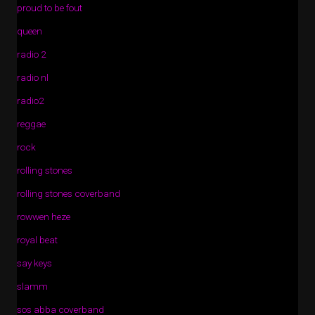
proud to be fout
queen
radio 2
radio nl
radio2
reggae
rock
rolling stones
rolling stones coverband
rowwen heze
royal beat
say keys
slamm
sos abba coverband