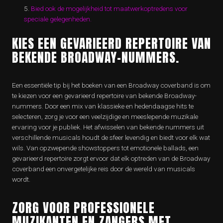
Bied ook de mogelijkheid tot maatwerkoptredens voor
speciale gelegenheden.
KIES EEN GEVARIEERD REPERTOIRE VAN
BEKENDE BROADWAY-NUMMERS.
Een essentiële tip bij het boeken van een Broadway coverband is om
te kiezen voor een gevarieerd repertoire van bekende Broadway-
nummers. Door een mix van klassieke en hedendaagse hits te
selecteren, zorg je voor een veelzijdige en meeslepende muzikale
ervaring voor je publiek. Het afwisselen van bekende nummers uit
verschillende musicals houdt de sfeer levendig en biedt voor elk wat
wils. Van opzwepende showstoppers tot emotionele ballads, een
gevarieerd repertoire zorgt ervoor dat elk optreden van de Broadway
coverband een onvergetelijke reis door de wereld van musicals
wordt.
ZORG VOOR PROFESSIONELE
MUZIKANTEN EN ZANGERS MET