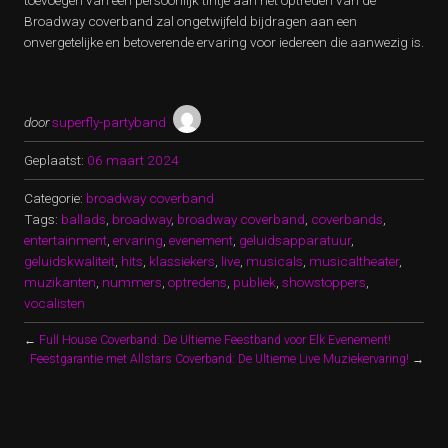
toevoegen van een persoonlijk tintje aan het optreden van de
Broadway coverband zal ongetwijfeld bijdragen aan een
onvergetelijke en betoverende ervaring voor iedereen die aanwezig is.
door
superfly-partyband
Geplaatst:
06 maart 2024
Categorie:
broadway coverband
Tags:
ballads
,
broadway
,
broadway coverband
,
coverbands
,
entertainment
,
ervaring
,
evenement
,
geluidsapparatuur
,
geluidskwaliteit
,
hits
,
klassiekers
,
live
,
musicals
,
musicaltheater
,
muzikanten
,
nummers
,
optredens
,
publiek
,
showstoppers
,
vocalisten
←
Full House Coverband: De Ultieme Feestband voor Elk Evenement!
Feestgarantie met Allstars Coverband: De Ultieme Live Muziekervaring!
→