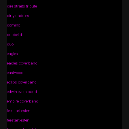
dire straits tribute
dirty daddies
domino
dubbel d
duo
eagles
eagles coverband
eastwood
eclips coverband
edwin evers band
empire coverband
feest artiesten
feestartiesten