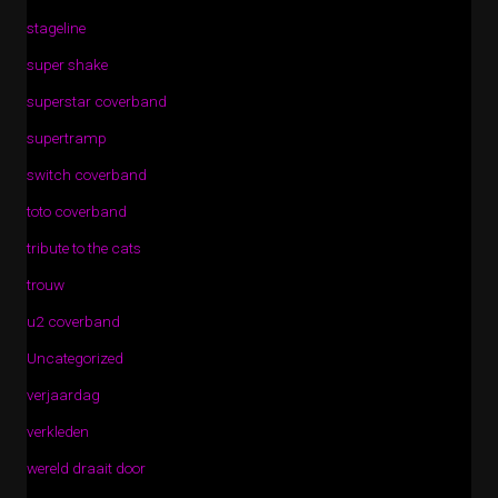
stageline
super shake
superstar coverband
supertramp
switch coverband
toto coverband
tribute to the cats
trouw
u2 coverband
Uncategorized
verjaardag
verkleden
wereld draait door