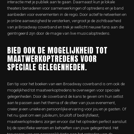
interactie met je publiek aan te gaan. Daarnaast kun je lokale
theaters benaderen voor samenwerkingen of optredens en je band
aanbieden voor evenementen in de regio. Door actief te netwerken en
je online aanwezigheid te versterken, vergroot je de zichtbaarheid
van je Broadway coverband en trek je wellicht nieuwe fans aan die
geïntrigeerd zijn door de magie van live musicaloptredens.
BIED OOK DE MOGELIJKHEID TOT
MAATWERKOPTREDENS VOOR
SPECIALE GELEGENHEDEN.
Een tip voor het boeken van een Broadway coverband is om ook de
mogelijkheid tot maatwerkoptredens te overwegen voor speciale
gelegenheden. Door de coverband de kans te geven om hun setlist
aan te passen aan het thema of de sfeer van jouw evenement,
creëer je een unieke en persoonlijke ervaring voor jou en je gasten. Of
het nu gaat om een jubileum, bruiloft of bedrijfsfeest,
maatwerkoptredens zorgen ervoor dat het optreden perfect aansluit
bij de specifieke wensen en behoeften van jouw gelegenheid. Het