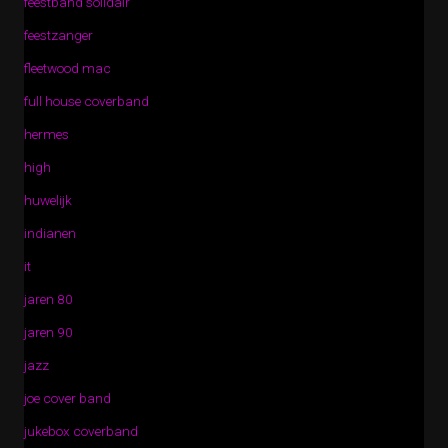
feestband solidair
feestzanger
fleetwood mac
full house coverband
hermes
high
huwelijk
indianen
it
jaren 80
jaren 90
jazz
joe cover band
jukebox coverband