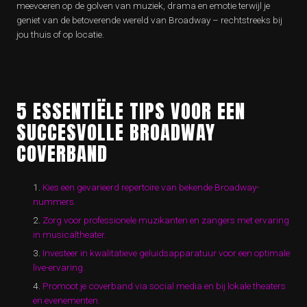
meevoeren op de golven van muziek, drama en emotie terwijl je
geniet van de betoverende wereld van Broadway – rechtstreeks bij
jou thuis of op locatie.
5 ESSENTIËLE TIPS VOOR EEN
SUCCESVOLLE BROADWAY
COVERBAND
Kies een gevarieerd repertoire van bekende Broadway-
nummers.
Zorg voor professionele muzikanten en zangers met ervaring
in musicaltheater.
Investeer in kwalitatieve geluidsapparatuur voor een optimale
live-ervaring.
Promoot je coverband via social media en bij lokale theaters
en evenementen.