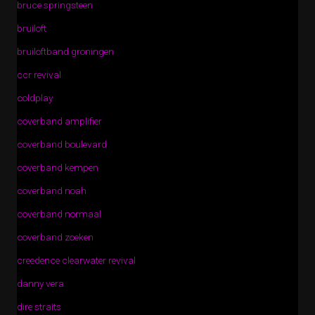
bruce springsteen
bruiloft
bruiloftband groningen
ccr revival
coldplay
coverband amplifier
coverband boulevard
coverband kempen
coverband noah
coverband normaal
coverband zoeken
creedence clearwater revival
danny vera
dire straits