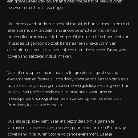
een goede Broadway coverband weet hoe ze het publiek kunnen
betoveren met hun uitvoeringen.
Wat deze coverbands zo speciaal maakt, is hun vermogen om niet
alleen de muziek te spelen, maar ook de emotie en het verhaal
achter elk nummer over te brengen. Of je nu een liefhebber bent van
musicals of gewoon op zoek bent naar een unieke vorm van
entertainment voor je evenement, een optreden van een Broadway
coverband zal zeker indruk maken.
Van intieme optredens in theaters tot grootschalige shows op
evenementen en festivals, Broadway coverbands passen zich aan
aan elke setting en zorgen voor een onvergetelijke ervaring voor hun
publiek. Met professionele musici, prachtige kostuums en
meeslepende choreografieën weten ze keer op keer de sfeer van
Broadway tot leven te brengen.
Dus als je op zoek bent naar iets bijzonders om je gasten te
verrassen en te vermaken, overweeg dan zeker om een ​​Broadway
coverband in te huren voor je volgende evenement. Laat je