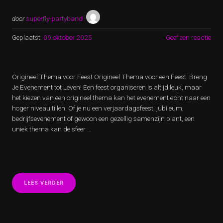
door
superfly-partyband
Geplaatst:
09 oktober 2025
Geef een reactie
Origineel Thema voor Feest Origineel Thema voor een Feest: Breng
Je Evenement tot Leven! Een feest organiseren is altijd leuk, maar
het kiezen van een origineel thema kan het evenement echt naar een
hoger niveau tillen. Of je nu een verjaardagsfeest, jubileum,
bedrijfsevenement of gewoon een gezellig samenzijn plant, een
uniek thema kan de sfeer …
“ONTDEK
LEES VERDER
HET
PERFECTE
ORIGINELE
THEMA