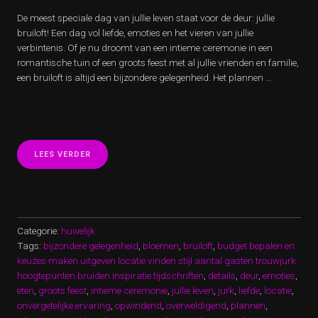
De meest speciale dag van jullie leven staat voor de deur: jullie
bruiloft! Een dag vol liefde, emoties en het vieren van jullie
verbintenis. Of je nu droomt van een intieme ceremonie in een
romantische tuin of een groots feest met al jullie vrienden en familie,
een bruiloft is altijd een bijzondere gelegenheid. Het plannen …
“EEN
LEES VERDER
ONVERGETELIJKE
BRUILOFT:
LIEFDE,
VREUGDE
EN
HERINNERINGEN”
Categorie:
huwelijk
Tags:
bijzondere gelegenheid
,
bloemen
,
bruiloft
,
budget bepalen en
keuzes maken uitgeven locatie vinden stijl aantal gasten trouwjurk
hoogtepunten bruiden inspiratie tijdschriften
,
details
,
deur
,
emoties
,
eten
,
groots feest
,
intieme ceremonie
,
jullie leven
,
jurk
,
liefde
,
locatie
,
onvergetelijke ervaring
,
opwindend
,
overweldigend
,
plannen
,