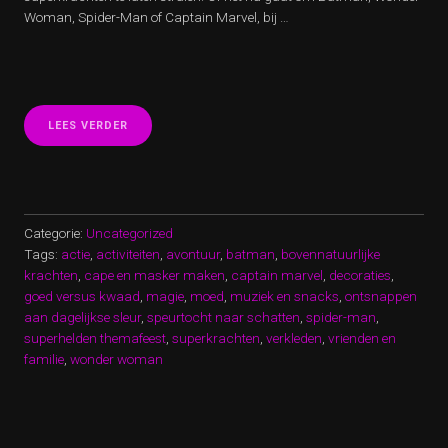
Woman, Spider-Man of Captain Marvel, bij …
“BELEEF
LEES VERDER
EEN
ONVERGETELIJK
SUPERHELDEN
THEMAFEEST
VOL
AVONTUUR!”
Categorie:
Uncategorized
Tags:
actie
,
activiteiten
,
avontuur
,
batman
,
bovennatuurlijke
krachten
,
cape en masker maken
,
captain marvel
,
decoraties
,
goed versus kwaad
,
magie
,
moed
,
muziek en snacks
,
ontsnappen
aan dagelijkse sleur
,
speurtocht naar schatten
,
spider-man
,
superhelden themafeest
,
superkrachten
,
verkleden
,
vrienden en
familie
,
wonder woman