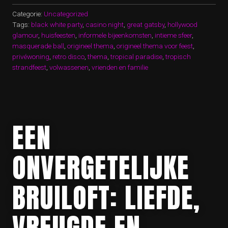
VOOR
JOUW
Categorie:
Uncategorized
FEEST!”
Tags:
black white party
,
casino night
,
great gatsby
,
hollywood
glamour
,
huisfeesten
,
informele bijeenkomsten
,
intieme sfeer
,
masquerade ball
,
origineel thema
,
origineel thema voor feest
,
privéwoning
,
retro disco
,
thema
,
tropical paradise
,
tropisch
strandfeest
,
volwassenen
,
vrienden en familie
EEN
ONVERGETELIJKE
BRUILOFT: LIEFDE,
VREUGDE EN