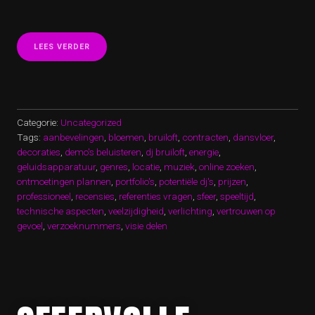
“DE
LEES VERDER
PERFECTE
MUZIKALE
BELEVING:
EEN
DJ
OP
Categorie:
Uncategorized
JOUW
Tags:
aanbevelingen
,
bloemen
,
bruiloft
,
contracten
,
dansvloer
,
BRUILOFT”
decoraties
,
demo's beluisteren
,
dj bruiloft
,
energie
,
geluidsapparatuur
,
genres
,
locatie
,
muziek
,
online zoeken
,
ontmoetingen plannen
,
portfolio's
,
potentiële dj's
,
prijzen
,
professioneel
,
recensies
,
referenties vragen
,
sfeer
,
speeltijd
,
technische aspecten
,
veelzijdigheid
,
verlichting
,
vertrouwen op
gevoel
,
verzoeknummers
,
visie delen