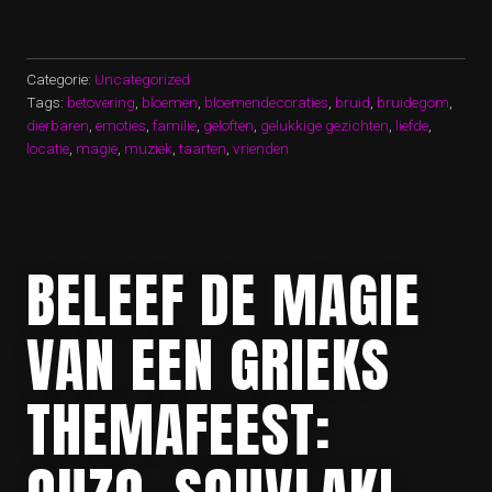
DAG
VOL
LIEFDE
EN
Categorie:
Uncategorized
MAGIE”
Tags:
betovering
,
bloemen
,
bloemendecoraties
,
bruid
,
bruidegom
,
dierbaren
,
emoties
,
familie
,
geloften
,
gelukkige gezichten
,
liefde
,
locatie
,
magie
,
muziek
,
taarten
,
vrienden
BELEEF DE MAGIE
VAN EEN GRIEKS
THEMAFEEST: