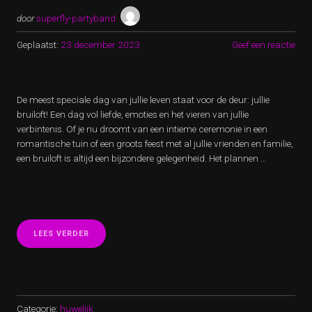
door
superfly-partyband
Geplaatst:
23 december 2023
Geef een reactie
De meest speciale dag van jullie leven staat voor de deur: jullie
bruiloft! Een dag vol liefde, emoties en het vieren van jullie
verbintenis. Of je nu droomt van een intieme ceremonie in een
romantische tuin of een groots feest met al jullie vrienden en familie,
een bruiloft is altijd een bijzondere gelegenheid. Het plannen …
“EEN
LEES VERDER
ONVERGETELIJKE
BRUILOFT:
LIEFDE,
VREUGDE
EN
HERINNERINGEN”
Categorie:
huwelijk