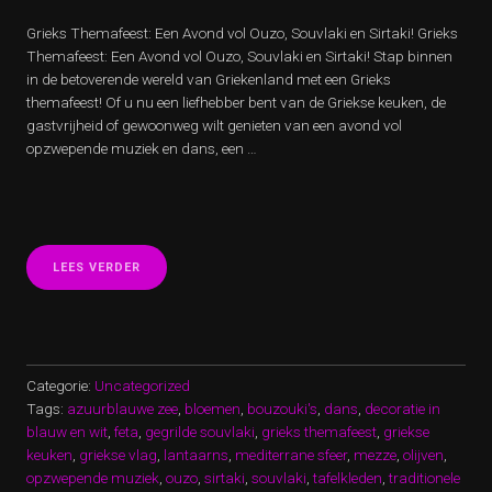
Grieks Themafeest: Een Avond vol Ouzo, Souvlaki en Sirtaki! Grieks
Themafeest: Een Avond vol Ouzo, Souvlaki en Sirtaki! Stap binnen
in de betoverende wereld van Griekenland met een Grieks
themafeest! Of u nu een liefhebber bent van de Griekse keuken, de
gastvrijheid of gewoonweg wilt genieten van een avond vol
opzwepende muziek en dans, een …
“BELEEF
LEES VERDER
DE
MAGIE
VAN
EEN
GRIEKS
THEMAFEEST:
Categorie:
Uncategorized
OUZO,
Tags:
azuurblauwe zee
,
bloemen
,
bouzouki's
,
dans
,
decoratie in
SOUVLAKI
blauw en wit
,
feta
,
gegrilde souvlaki
,
grieks themafeest
,
griekse
EN
keuken
,
griekse vlag
SIRTAKI!”
,
lantaarns
,
mediterrane sfeer
,
mezze
,
olijven
,
opzwepende muziek
,
ouzo
,
sirtaki
,
souvlaki
,
tafelkleden
,
traditionele