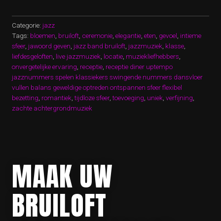
VOOR
EEN
ONVERGETELIJKE
Categorie:
jazz
BRUILOFT”
Tags:
bloemen
,
bruiloft
,
ceremonie
,
elegantie
,
eten
,
gevoel
,
intieme
sfeer
,
jawoord geven
,
jazz band bruiloft
,
jazzmuziek
,
klasse
,
liefdesgeloften
,
live jazzmuziek
,
locatie
,
muziekliefhebbers
,
onvergetelijke ervaring
,
receptie
,
receptie diner uptempo
jazznummers spelen klassiekers swingende nummers dansvloer
vullen balans geweldige optreden ontspannen sfeer flexibel
bezetting
,
romantiek
,
tijdloze sfeer
,
toevoeging
,
uniek
,
verfijning
,
zachte achtergrondmuziek
MAAK UW
BRUILOFT