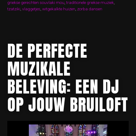
griekse gerechten souvlaki mou
,
traditionele griekse muziek
,
tzatziki
,
vlaggetjes
,
witgekalkte huizen
,
zorba dansen
DE PERFECTE
MUZIKALE
BELEVING: EEN DJ
OP JOUW BRUILOFT