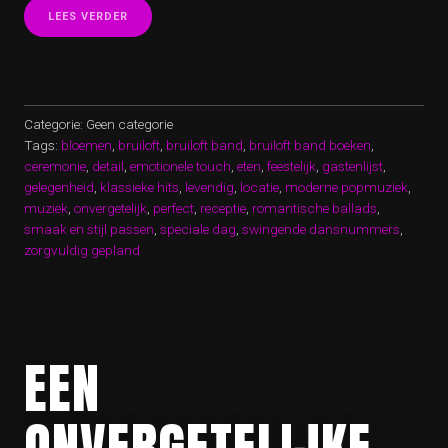
“MAAK
LEES VERDER
UW
BRUILOFT
ONVERGETELIJK
MET
HET
BOEKEN
Categorie: Geen categorie
VAN
Tags:
bloemen
,
bruiloft
,
bruiloft band
,
bruiloft band boeken
,
EEN
ceremonie
,
detail
,
emotionele touch
,
eten
,
feestelijk
,
gastenlijst
,
PROFESSIONELE
gelegenheid
,
klassieke hits
BRUILOFT
,
levendig
,
locatie
,
moderne popmuziek
,
BAND”
muziek
,
onvergetelijk
,
perfect
,
receptie
,
romantische ballads
,
smaak en stijl passen
,
speciale dag
,
swingende dansnummers
,
zorgvuldig gepland
EEN
ONVERGETELIJKE